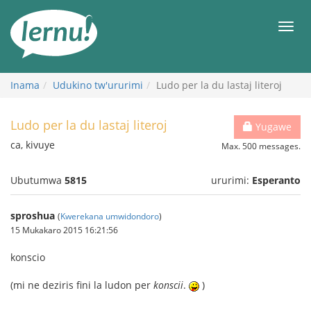
Ku
rupapuro
Urut
rw'ibirimwo
Inama
Udukino tw'ururimi
Ludo per la du lastaj literoj
Ludo per la du lastaj literoj
Yugawe
ca, kivuye
Max. 500 messages.
Ubutumwa
5815
ururimi:
Esperanto
sproshua
(
Kwerekana umwidondoro
)
15 Mukakaro 2015 16:21:56
konscio
(mi ne deziris fini la ludon per
konscii
.
)