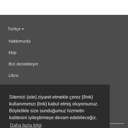
Türkçe
Hakkımızda
Ekip
Bizi destekleyin
Libro
Gizlilik Politikası
Sitemizi {site} ziyaret etmekle çerez {/link}
Kullanım Koşulları
kullanımımızı {link} kabul etmiş oluyorsunuz.
Bize ulaşın
Böylelikle size sunduğumuz hizmetin
kalitesini iyileştirmeye devam edebileceğiz.
Daha fazla bilgi