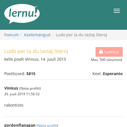
Sisu
juurde
Men
Foorum
Keelemängud
Ludo per la du lastaj literoj
Ludo per la du lastaj literoj
Suletud
kelle poolt Vinisus, 14. juuli 2015
Max. 500 sõnumeid.
Postitused:
5815
Keel:
Esperanto
Vinisus
(Näita profiili)
26. juuli 2019 11:56.52
rakontisto
gordonflanagan
(
Näita profiili
)