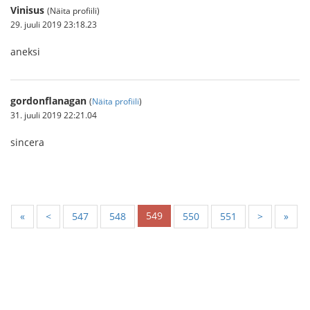
Vinisus
(Näita profiili)
29. juuli 2019 23:18.23
aneksi
gordonflanagan
(
Näita profiili
)
31. juuli 2019 22:21.04
sincera
549
«
<
547
548
550
551
>
»