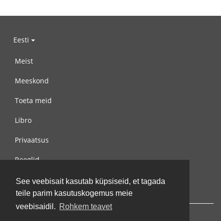
Eesti
Meist
Meeskond
Toeta meid
Libro
Privaatsus
Reeglid
Võta meiega ühendust
See veebisait kasutab küpsiseid, et tagada
teile parim kasutuskogemus meie
veebisaidil.
Rohkem teavet