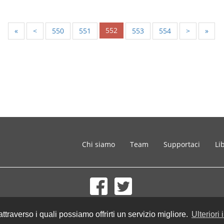
552
«
<
550
551
553
554
>
»
Chi siamo
Team
Supportaci
Li
© 2002-2026 lernu.net |
Impressum
 attraverso i quali possiamo offrirti un servizio migliore.
Ulteriori