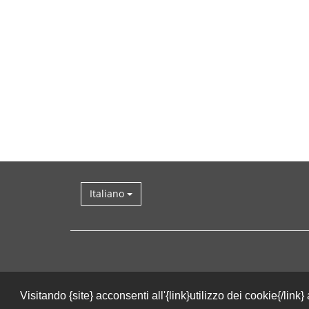
Italiano
Visitando {site} acconsenti all'{link}utilizzo dei cookie{/link}