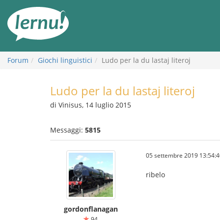
Vai
all’indice
Forum
Giochi linguistici
Ludo per la du lastaj literoj
Ludo per la du lastaj literoj
di Vinisus, 14 luglio 2015
Messaggi:
5815
05 settembre 2019 13:54:4
ribelo
gordonflanagan
94