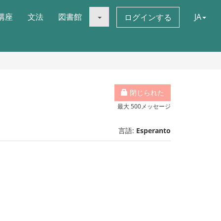
講座
文法
図書館
JA
ログインする
閉じられた
最大 500メッセージ
言語:
Esperanto