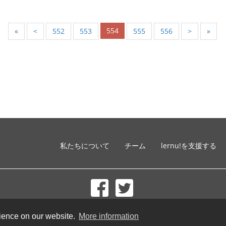
554
«
<
552
553
555
556
>
»
私たちについて
チーム
lernu!を支援する
© 2002-2026 lernu.net |
Impressum
rience on our website.
More information