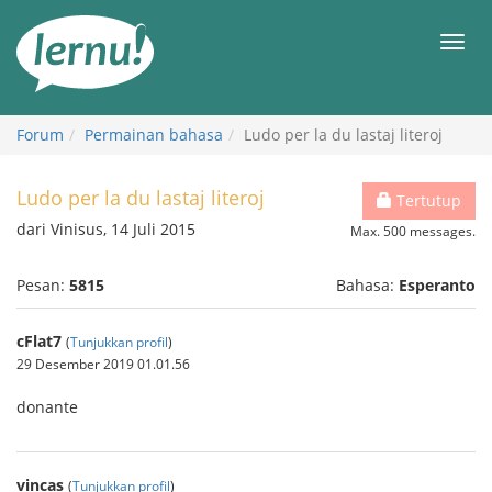
Ke
daftar
Men
isi
Forum
Permainan bahasa
Ludo per la du lastaj literoj
Ludo per la du lastaj literoj
Tertutup
dari Vinisus, 14 Juli 2015
Max. 500 messages.
Pesan:
5815
Bahasa:
Esperanto
cFlat7
(
Tunjukkan profil
)
29 Desember 2019 01.01.56
donante
vincas
(
Tunjukkan profil
)