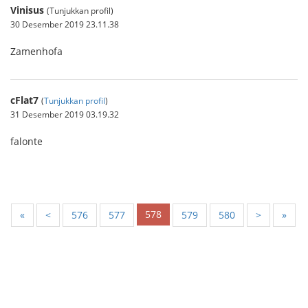
Vinisus
(Tunjukkan profil)
30 Desember 2019 23.11.38
Zamenhofa
cFlat7
(
Tunjukkan profil
)
31 Desember 2019 03.19.32
falonte
578
«
<
576
577
579
580
>
»