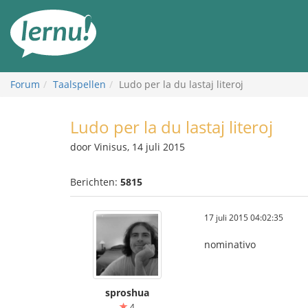
Naar
de
inhoud
Forum
Taalspellen
Ludo per la du lastaj literoj
Ludo per la du lastaj literoj
door Vinisus, 14 juli 2015
Berichten:
5815
17 juli 2015 04:02:35
nominativo
sproshua
4