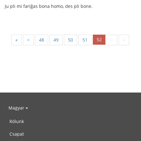
Ju pli mi fariĝas bona homo, des pli bone.
52
«
<
48
49
50
51
>
»
Magyar
Rólunk
Csapat