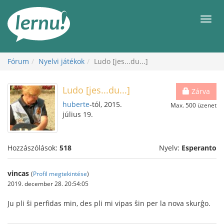
Tartalom
Men
Fórum
Nyelvi játékok
Ludo [jes...du...]
Ludo [jes...du...]
Zárva
huberte
-tól, 2015.
Max. 500 üzenet
július 19.
Hozzászólások:
518
Nyelv:
Esperanto
vincas
(
Profil megtekintése
)
2019. december 28. 20:54:05
Ju pli ŝi perfidas min, des pli mi vipas ŝin per la nova skurĝo.