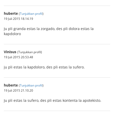
huberte
(
Tunjukkan profil
)
19 Juli 2015 18.14.19
Ju pli granda estas la zorgado, des pli dolora estas la
kapdoloro
Vinisus
(Tunjukkan profil)
19 Juli 2015 20.53.48
ju pli estas la kapdoloro, des pli estas la sufero.
huberte
(
Tunjukkan profil
)
19 Juli 2015 21.10.20
Ju pli estas la sufero, des pli estas kontenta la apotekisto.