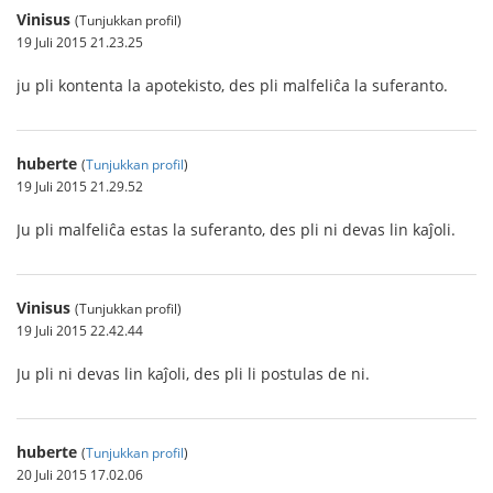
Vinisus
(Tunjukkan profil)
19 Juli 2015 21.23.25
ju pli kontenta la apotekisto, des pli malfeliĉa la suferanto.
huberte
(
Tunjukkan profil
)
19 Juli 2015 21.29.52
Ju pli malfeliĉa estas la suferanto, des pli ni devas lin kaĵoli.
Vinisus
(Tunjukkan profil)
19 Juli 2015 22.42.44
Ju pli ni devas lin kaĵoli, des pli li postulas de ni.
huberte
(
Tunjukkan profil
)
20 Juli 2015 17.02.06