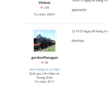
14:09:15 Ngày 08 tháng 9
Vinisus
239
aperanto
Tin nhắn: 20031
22:19:33 Ngày 08 tháng 9
ofertojn
gordonflanagan
94
Xem thông tin cá nhân
Quốc gia: Liên hiệp các
Vương Quốc
Tin nhắn: 8111