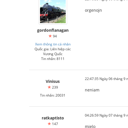
orgenojn
gordonflanagan
94
Xem thông tin cá nhân
Quốc gia: Liên hiệp các
Vương Quốc
Tin nhắn: 8111
22:47:35 Ngày 06 tháng 9
Vinisus
239
neniam
Tin nhắn: 20031
04:26:59 Ngày 07 tháng 9
ratkaptisto
147
mjelo