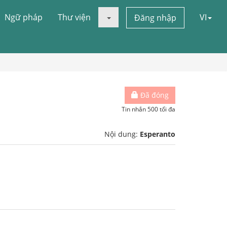
Ngữ pháp
Thư viện
VI
Đăng nhập
Đã đóng
Tin nhắn 500 tối đa
Nội dung:
Esperanto