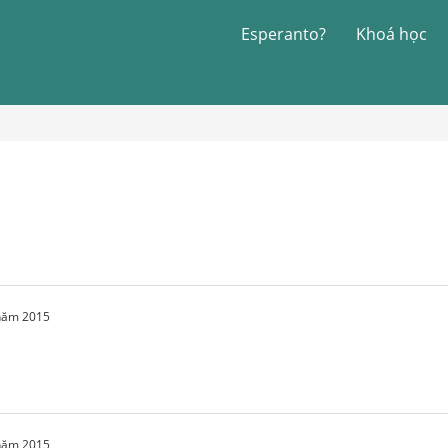
Esperanto?
Khoá học
 năm 2015
 năm 2015