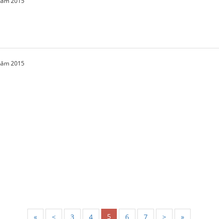
 năm 2015
 năm 2015
5
«
<
3
4
6
7
>
»