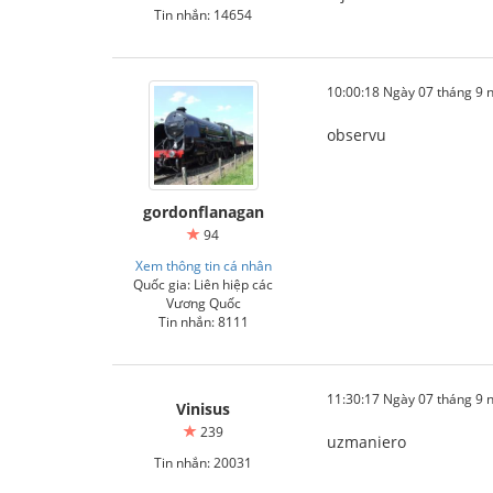
Tin nhắn: 14654
10:00:18 Ngày 07 tháng 9
observu
gordonflanagan
94
Xem thông tin cá nhân
Quốc gia: Liên hiệp các
Vương Quốc
Tin nhắn: 8111
11:30:17 Ngày 07 tháng 9
Vinisus
239
uzmaniero
Tin nhắn: 20031