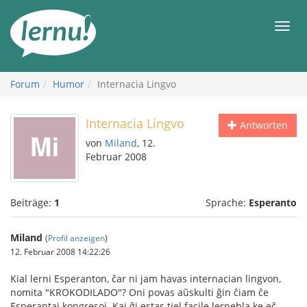
Zum
Inhalt
Men
Forum
Humor
Internacia Lingvo
Internacia Lingvo
Antworten
von
Miland
, 12.
Februar 2008
Beiträge:
1
Sprache:
Esperanto
Miland
(
Profil anzeigen
)
12. Februar 2008 14:22:26
Kial lerni Esperanton, ĉar ni jam havas internacian lingvon,
nomita "KROKODILADO"? Oni povas aŭskulti ĝin ĉiam ĉe
Esperantaj kongresoj. Kaj ĝi estas tiel facile lernebla ke eĉ