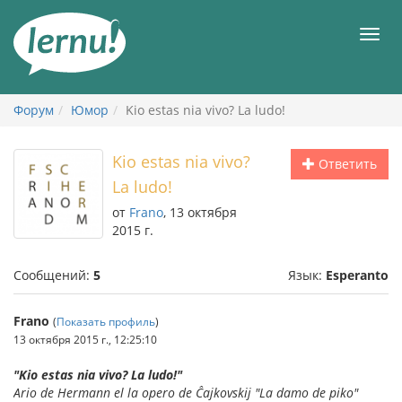
К
содержанию
Мен
Форум
Юмор
Kio estas nia vivo? La ludo!
Kio estas nia vivo?
Ответить
La ludo!
от
Frano
, 13 октября
2015 г.
Сообщений:
5
Язык:
Esperanto
Frano
(
Показать профиль
)
13 октября 2015 г., 12:25:10
"Kio estas nia vivo? La ludo!"
Ario de Hermann el la opero de Ĉajkovskij "La damo de piko"