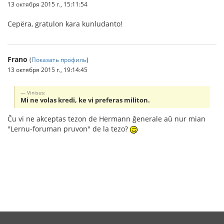
13 октября 2015 г., 15:11:54
Cepëra, gratulon kara kunludanto!
Frano
(
Показать профиль
)
13 октября 2015 г., 19:14:45
Vinisus:
Mi ne volas kredi, ke vi preferas militon.
Ĉu vi ne akceptas tezon de Hermann ĝenerale aŭ nur mian
"Lernu-foruman pruvon" de la tezo?