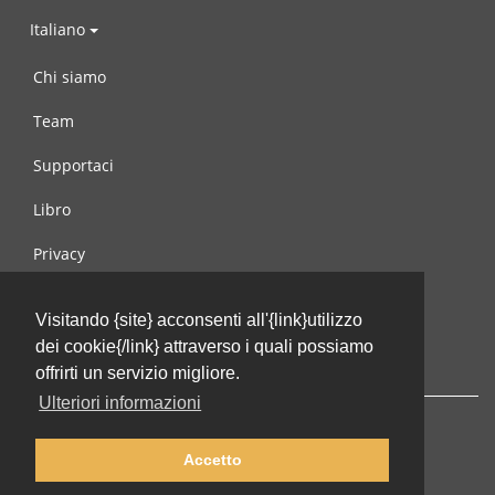
Italiano
Chi siamo
Team
Supportaci
Libro
Privacy
Condizioni d’uso
Visitando {site} acconsenti all'{link}utilizzo
Contattaci
dei cookie{/link} attraverso i quali possiamo
offrirti un servizio migliore.
Ulteriori informazioni
Accetto
© 2002-2026 lernu.net |
Impressum