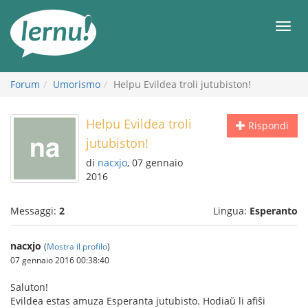
Vai
all’indice
Men
Forum
Umorismo
Helpu Evildea troli jutubiston!
Helpu Evildea troli
Rispondi
jutubiston!
di
nacxjo
, 07 gennaio
2016
Messaggi:
2
Lingua:
Esperanto
nacxjo
(
Mostra il profilo
)
07 gennaio 2016 00:38:40
Saluton!
Evildea estas amuza Esperanta jutubisto. Hodiaŭ li afiŝi