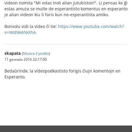
videon nomita "Mi volas troli alian jutubiston!". Li pensas ke ĝi
estas amuza se multe de esperantisto komentus en esperanto
je alian videon kiu li faris kun ne-esperantista amiko.
Bonvolu vidi la video ĉi tie:
https://www.youtube.com/watch?
v=iWd966hkXhA
skapata
(
Mostra il profilo
)
11 gennaio 2016 22:17:00
Bedaŭrinde, la videopodkastisto forigis ĉiujn komentojn en
Esperanto.