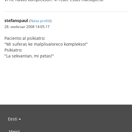
stefanspaul
(
Näita profiili
)
28. veebruar 2008 14:05.17
Paciento al psikiatro:
"Mi suferas ke malplivaloreco komplekso!"
Psikiatro:
"La sekvantan, mi petas!"
Eesti
Meist