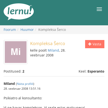
Sisu
juurde
Men
Foorum
Huumor
Kompleksa Ŝerco
Kompleksa Ŝerco
Vasta
kelle poolt
Miland
, 28.
veebruar 2008
Postitused:
2
Keel:
Esperanto
Miland
(
Näita profiili
)
28. veebruar 2008 13:51.16
Psikiatro al konsultanto:
Vi ne havas komplekson. Vi reale estas malsupera!