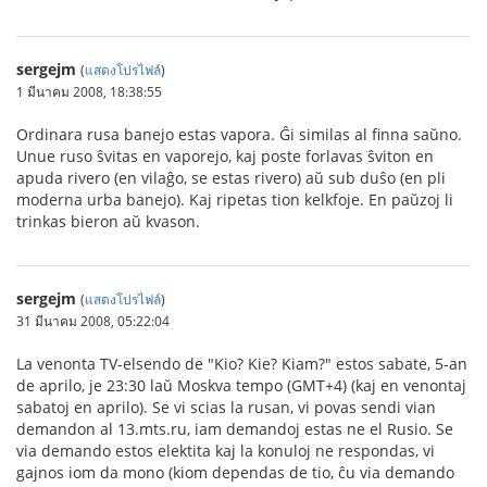
sergejm
(
แสดงโปรไฟล์
)
1 มีนาคม 2008, 18:38:55
Ordinara rusa banejo estas vapora. Ĝi similas al finna saŭno.
Unue ruso ŝvitas en vaporejo, kaj poste forlavas ŝviton en
apuda rivero (en vilaĝo, se estas rivero) aŭ sub duŝo (en pli
moderna urba banejo). Kaj ripetas tion kelkfoje. En paŭzoj li
trinkas bieron aŭ kvason.
sergejm
(
แสดงโปรไฟล์
)
31 มีนาคม 2008, 05:22:04
La venonta TV-elsendo de "Kio? Kie? Kiam?" estos sabate, 5-an
de aprilo, je 23:30 laŭ Moskva tempo (GMT+4) (kaj en venontaj
sabatoj en aprilo). Se vi scias la rusan, vi povas sendi vian
demandon al 13.mts.ru, iam demandoj estas ne el Rusio. Se
via demando estos elektita kaj la konuloj ne respondas, vi
gajnos iom da mono (kiom dependas de tio, ĉu via demando