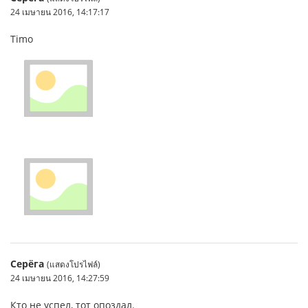
24 เมษายน 2016, 14:17:17
Timo
Серёга
(แสดงโปรไฟล์)
24 เมษายน 2016, 14:27:59
Кто не успел, тот опоздал.