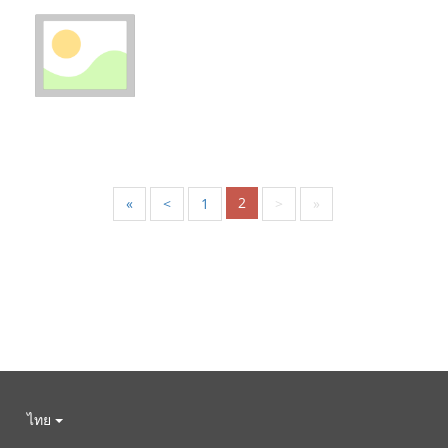
2
«
<
1
>
»
ไทย