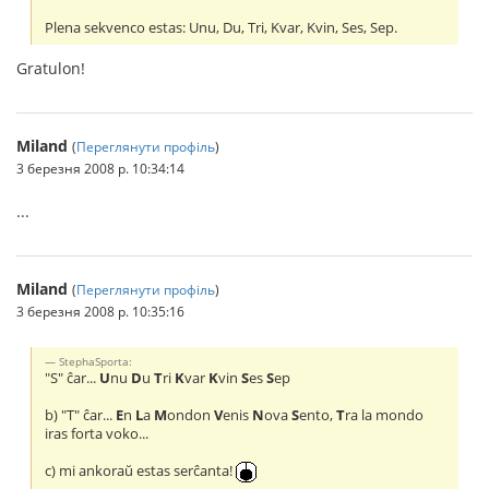
Plena sekvenco estas: Unu, Du, Tri, Kvar, Kvin, Ses, Sep.
Gratulon!
Miland
(
Переглянути профіль
)
3 березня 2008 р. 10:34:14
...
Miland
(
Переглянути профіль
)
3 березня 2008 р. 10:35:16
StephaSporta:
"S" ĉar...
U
nu
D
u
T
ri
K
var
K
vin
S
es
S
ep
b) "T" ĉar...
E
n
L
a
M
ondon
V
enis
N
ova
S
ento,
T
ra la mondo
iras forta voko...
c) mi ankoraŭ estas serĉanta!