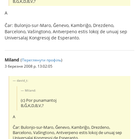
B,Ĝ,K,D,B,V,?
A
Ĉar: Bulonjo-sur-Maro, Ĝenevo, Kambriĝo, Drezdeno,
Barcelono, Vaŝingtono, Antverpeno estis lokoj de unuaj sep
Universalaj Kongresoj de Esperanto.
Miland
(
Переглянути профіль
)
3 березня 2008 р. 13:02:05
david_t:
Miland:
(c) Por punamantoj
B,Ĝ,K,D,B,V,?
A
Ĉar: Bulonjo-sur-Maro, Ĝenevo, Kambriĝo, Drezdeno,
Barcelono, Vaŝingtono, Antverpeno estis lokoj de unuaj sep
Universalaj Kongresoj de Esperanto.