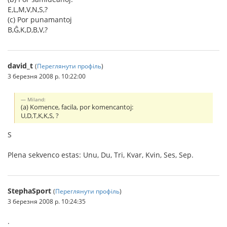
E,L,M,V,N,S,?
(c) Por punamantoj
B,Ĝ,K,D,B,V,?
david_t
(
Переглянути профіль
)
3 березня 2008 р. 10:22:00
Miland:
(a) Komence, facila, por komencantoj:
U,D,T,K,K,S, ?
S
Plena sekvenco estas: Unu, Du, Tri, Kvar, Kvin, Ses, Sep.
StephaSport
(
Переглянути профіль
)
3 березня 2008 р. 10:24:35
.