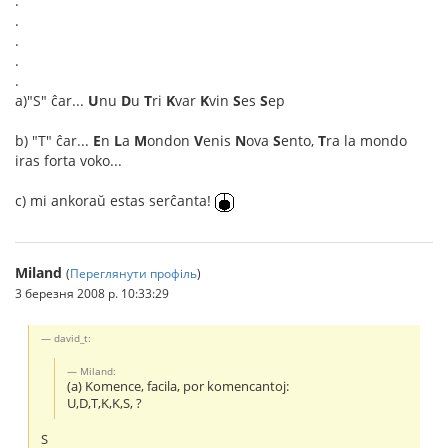
.
.
.
.
.
a)"S" ĉar...
U
nu
D
u
T
ri
K
var
K
vin
S
es
S
ep
b) "T" ĉar...
E
n
L
a
M
ondon
V
enis
N
ova
S
ento,
T
ra la mondo
iras forta voko...
c) mi ankoraŭ estas serĉanta!
Miland
(
Переглянути профіль
)
3 березня 2008 р. 10:33:29
david_t:
Miland:
(a) Komence, facila, por komencantoj:
U,D,T,K,K,S, ?
S