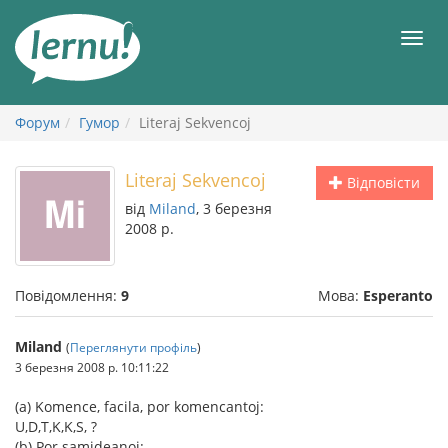
До
змісту
Мен
Форум
Гумор
Literaj Sekvencoj
Literaj Sekvencoj
Відповісти
від
Miland
, 3 березня
2008 р.
Повідомлення:
9
Мова:
Esperanto
Miland
(
Переглянути профіль
)
3 березня 2008 р. 10:11:22
(a) Komence, facila, por komencantoj:
U,D,T,K,K,S, ?
(b) Por samideanoj: