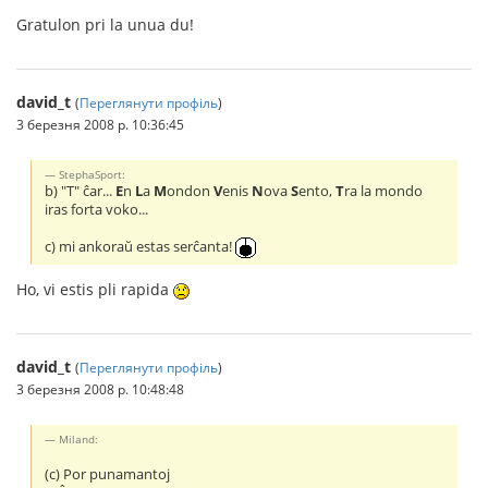
Gratulon pri la unua du!
david_t
(
Переглянути профіль
)
3 березня 2008 р. 10:36:45
StephaSport:
b) "T" ĉar...
E
n
L
a
M
ondon
V
enis
N
ova
S
ento,
T
ra la mondo
iras forta voko...
c) mi ankoraŭ estas serĉanta!
Ho, vi estis pli rapida
david_t
(
Переглянути профіль
)
3 березня 2008 р. 10:48:48
Miland:
(c) Por punamantoj