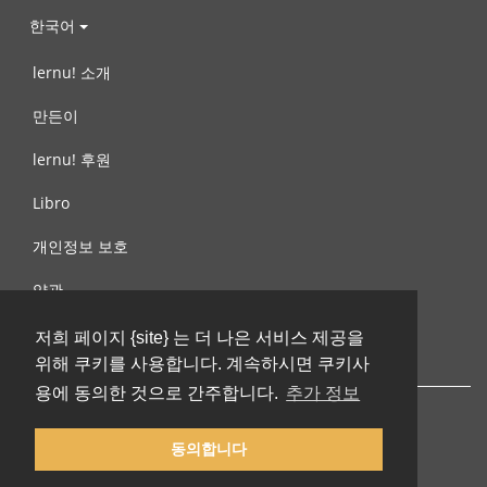
한국어
lernu! 소개
만든이
lernu! 후원
Libro
개인정보 보호
약관
제안, 문의
저희 페이지 {site} 는 더 나은 서비스 제공을
위해 쿠키를 사용합니다. 계속하시면 쿠키사
용에 동의한 것으로 간주합니다.
추가 정보
동의합니다
© 2002-2026 lernu.net |
Impressum