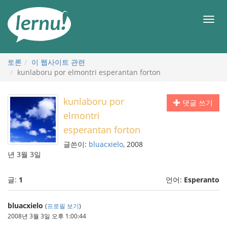
본
문
메
으
뉴
로
토론
이 웹사이트 관련
kunlaboru por elmontri esperantan forton
kunlaboru por
댓글 쓰기
elmontri
esperantan forton
글쓴이:
bluacxielo
, 2008
년 3월 3일
글:
1
언어:
Esperanto
bluacxielo
(
프로필 보기
)
2008년 3월 3일 오후 1:00:44