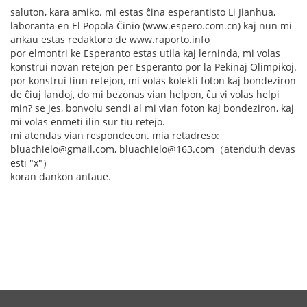
saluton, kara amiko. mi estas ĉina esperantisto Li Jianhua,
laboranta en El Popola Ĉinio (www.espero.com.cn) kaj nun mi
ankau estas redaktoro de www.raporto.info
por elmontri ke Esperanto estas utila kaj lerninda, mi volas
konstrui novan retejon per Esperanto por la Pekinaj Olimpikoj.
por konstrui tiun retejon, mi volas kolekti foton kaj bondeziron
de ĉiuj landoj, do mi bezonas vian helpon, ĉu vi volas helpi
min? se jes, bonvolu sendi al mi vian foton kaj bondeziron, kaj
mi volas enmeti ilin sur tiu retejo.
mi atendas vian respondecon. mia retadreso:
bluachielo@gmail.com, bluachielo@163.com（atendu:h devas
esti "x"）
koran dankon antaue.