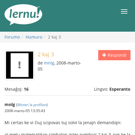
Al
la
Men
enhavo
Forumo
Humuro
2 kaj 3
2 kaj 3
Respondi
de
mnlg
, 2008-marto-
05
Mesaĝoj:
16
Lingvo:
Esperanto
mnlg
(
Montri la profilon
)
2008-marto-05 13:35:43
Mi certas ke vi ĉiuj scipovas tuj solvi la jenajn demandojn:
a) metu matematikan simbolon inter nombroj 2 kaj 3, por ke la