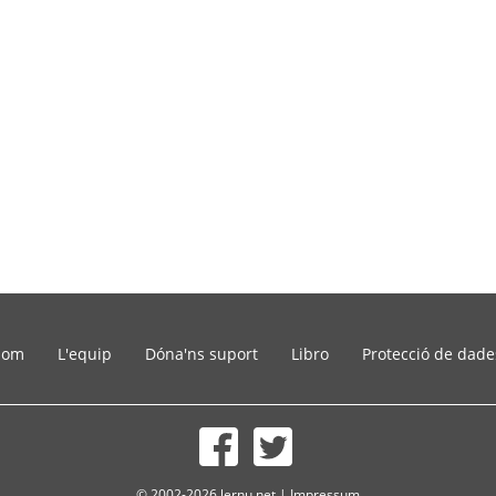
som
L'equip
Dóna'ns suport
Libro
Protecció de dade
© 2002-2026 lernu.net |
Impressum