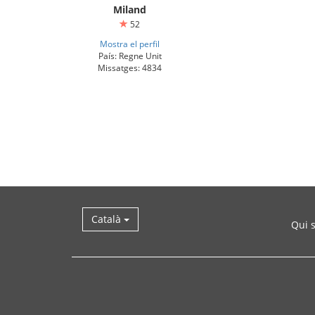
Miland
52
Mostra el perfil
País: Regne Unit
Missatges: 4834
Català
Qui 