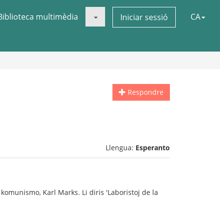
Biblioteca multimèdia
CA
Iniciar sessió
Respondre
Llengua:
Esperanto
komunismo, Karl Marks. Li diris 'Laboristoj de la