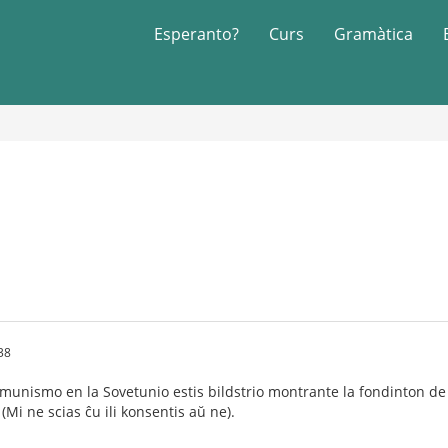
Esperanto?
Curs
Gramàtica
38
komunismo en la Sovetunio estis bildstrio montrante la fondinton de 
Mi ne scias ĉu ili konsentis aŭ ne).