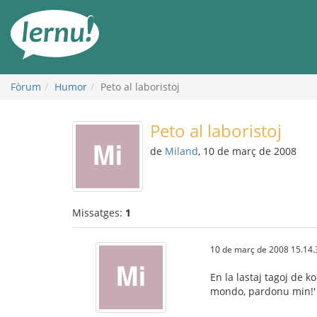
Al
contingut
Fòrum
Humor
Peto al laboristoj
Peto al laboristoj
de
Miland
, 10 de març de 2008
Missatges:
1
10 de març de 2008 15.14.
En la lastaj tagoj de 
mondo, pardonu min!' (