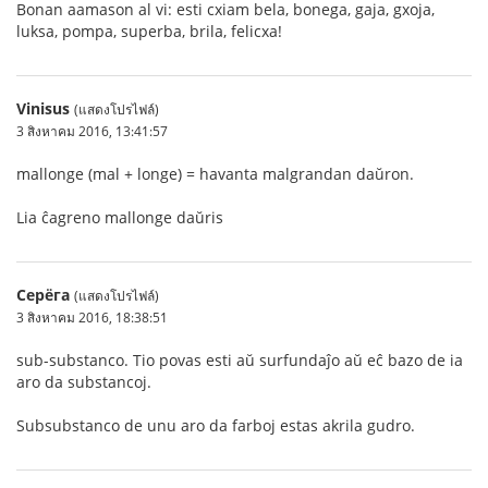
Bonan aamason al vi: esti cxiam bela, bonega, gaja, gxoja,
luksa, pompa, superba, brila, felicxa!
Vinisus
(แสดงโปรไฟล์)
3 สิงหาคม 2016, 13:41:57
mallonge (mal + longe) = havanta malgrandan daŭron.
Lia ĉagreno mallonge daŭris
Серёга
(แสดงโปรไฟล์)
3 สิงหาคม 2016, 18:38:51
sub-substanco. Tio povas esti aŭ surfundaĵo aŭ eĉ bazo de ia
aro da substancoj.
Subsubstanco de unu aro da farboj estas akrila gudro.