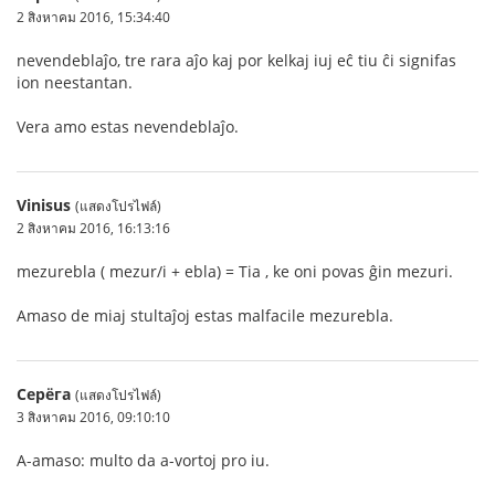
2 สิงหาคม 2016, 15:34:40
nevendeblaĵo, tre rara aĵo kaj por kelkaj iuj eĉ tiu ĉi signifas
ion neestantan.
Vera amo estas nevendeblaĵo.
Vinisus
(แสดงโปรไฟล์)
2 สิงหาคม 2016, 16:13:16
mezurebla ( mezur/i + ebla) = Tia , ke oni povas ĝin mezuri.
Amaso de miaj stultaĵoj estas malfacile mezurebla.
Серёга
(แสดงโปรไฟล์)
3 สิงหาคม 2016, 09:10:10
A-amaso: multo da a-vortoj pro iu.