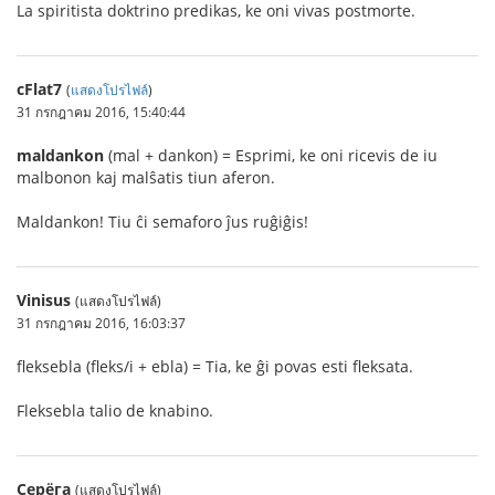
La spiritista doktrino predikas, ke oni vivas postmorte.
cFlat7
(
แสดงโปรไฟล์
)
31 กรกฎาคม 2016, 15:40:44
maldankon
(mal + dankon) = Esprimi, ke oni ricevis de iu
malbonon kaj malŝatis tiun aferon.
Maldankon! Tiu ĉi semaforo ĵus ruĝiĝis!
Vinisus
(แสดงโปรไฟล์)
31 กรกฎาคม 2016, 16:03:37
fleksebla (fleks/i + ebla) = Tia, ke ĝi povas esti fleksata.
Fleksebla talio de knabino.
Серёга
(แสดงโปรไฟล์)