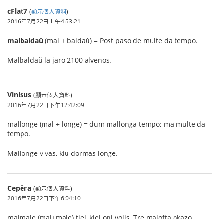
cFlat7
(
顯示個人資料
)
2016年7月22日上午4:53:21
malbaldaŭ
(mal + baldaŭ) = Post paso de multe da tempo.
Malbaldaŭ la jaro 2100 alvenos.
Vinisus
(顯示個人資料)
2016年7月22日下午12:42:09
mallonge (mal + longe) = dum mallonga tempo; malmulte da
tempo.
Mallonge vivas, kiu dormas longe.
Серёга
(顯示個人資料)
2016年7月22日下午6:04:10
malmale (mal+male) tiel, kiel oni volis. Tre malofta okazo