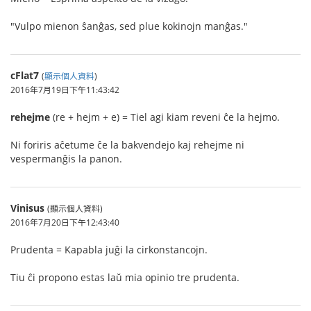
"Vulpo mienon ŝanĝas, sed plue kokinojn manĝas."
cFlat7
(
顯示個人資料
)
2016年7月19日下午11:43:42
rehejme
(re + hejm + e) = Tiel agi kiam reveni ĉe la hejmo.
Ni foriris aĉetume ĉe la bakvendejo kaj rehejme ni
vespermanĝis la panon.
Vinisus
(顯示個人資料)
2016年7月20日下午12:43:40
Prudenta = Kapabla juĝi la cirkonstancojn.
Tiu ĉi propono estas laŭ mia opinio tre prudenta.