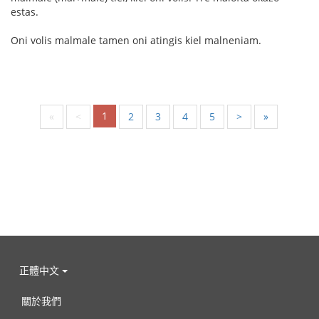
estas.
Oni volis malmale tamen oni atingis kiel malneniam.
1
«
<
2
3
4
5
>
»
正體中文
關於我們