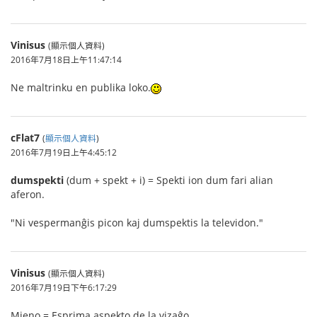
Vinisus
(顯示個人資料)
2016年7月18日上午11:47:14
Ne maltrinku en publika loko.
cFlat7
(
顯示個人資料
)
2016年7月19日上午4:45:12
dumspekti
(dum + spekt + i) = Spekti ion dum fari alian
aferon.
"Ni vespermanĝis picon kaj dumspektis la televidon."
Vinisus
(顯示個人資料)
2016年7月19日下午6:17:29
Mieno = Esprima aspekto de la vizaĝo.