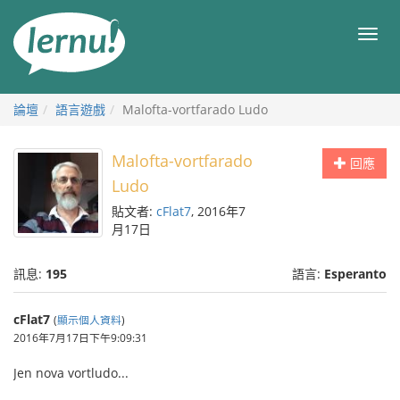
前
往
目
目
錄
錄
論壇
語言遊戲
Malofta-vortfarado Ludo
Malofta-vortfarado
回應
Ludo
貼文者:
cFlat7
, 2016年7
月17日
訊息:
195
語言:
Esperanto
cFlat7
(
顯示個人資料
)
2016年7月17日下午9:09:31
Jen nova vortludo...