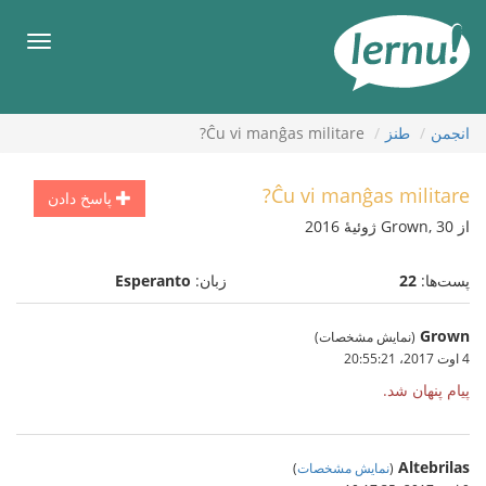
رود
ه
فهرس
حتوا
انجمن
طنز
Ĉu vi manĝas militare?
Ĉu vi manĝas militare?
پاسخ دادن
از Grown, 30 ژوئیهٔ 2016
پست‌ها:
22
زبان:
Esperanto
Grown
(نمایش مشخصات)
4 اوت 2017،‏ 20:55:21
پیام پنهان شد.
Altebrilas
(
نمایش مشخصات
)