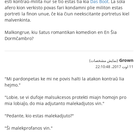
esti kontraŭ-milita nur se tio estas tia kia
Das Boot
. La sola
afero kion verkisto povas fari kondamni plie militon estas
portreti la finon unue, ĉe kia ĉiun neekscitante portretus kiel
malvenkinta.
Malkongrue, kiu ŝatus romantikan komedion en En Ŝia
Dormĉambro?
Grown
(نمایش مشخصات)
11 اوت 2017،‏ 22:10:48
"Mi pardonpetas ke mi ne povis halti la atakon kontraŭ lia
hejmo."
"Lobie, se vi dufoje malsukcesos protekti miajn homojn pro
mia lobiaĵo, do mia adjutanto malekadjutos vin."
"Pedante, kio estas malekadjuto?"
"Ŝi malekprofanos vin."