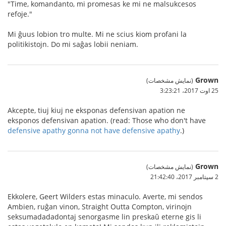
"Time, komandanto, mi promesas ke mi ne malsukcesos
refoje."
Mi ĝuus lobion tro multe. Mi ne scius kiom profani la
politikistojn. Do mi saĝas lobii neniam.
Grown
(نمایش مشخصات)
25 اوت 2017،‏ 3:23:21
Akcepte, tiuj kiuj ne eksponas defensivan apation ne
eksponos defensivan apation. (read: Those who don't have
defensive apathy
gonna not have defensive apathy
.)
Grown
(نمایش مشخصات)
2 سپتامبر 2017،‏ 21:42:40
Ekkolere, Geert Wilders estas minaculo. Averte, mi sendos
Ambien, ruĝan vinon, Straight Outta Compton, virinojn
seksumadadadontaj senorgasme lin preskaŭ eterne gis li