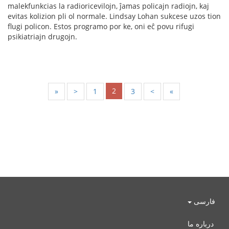
malekfunkcias la radioricevilojn, ĵamas policajn radiojn, kaj
evitas kolizion pli ol normale. Lindsay Lohan sukcese uzos tion
flugi policon. Estos programo por ke, oni eĉ povu rifugi
psikiatriajn drugojn.
2
«
<
1
3
>
»
فارسی
درباره ما