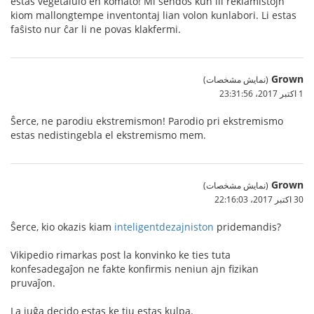
estas vegetalulo en komato! Mi sendos kun ili reklamistojn
kiom mallongtempe inventontaj lian volon kunlabori. Li estas
faŝisto nur ĉar li ne povas klakfermi.
Grown
(نمایش مشخصات)
1 اکتبر 2017،‏ 23:31:56
Ŝerce, ne parodiu ekstremismon! Parodio pri ekstremismo
estas nedistingebla el ekstremismo mem.
Grown
(نمایش مشخصات)
30 اکتبر 2017،‏ 22:16:03
Ŝerce, kio okazis kiam
inteligentdezajniston
pridemandis?
Vikipedio rimarkas post la konvinko ke ties tuta
konfesadegaĵon ne fakte konfirmis neniun ajn fizikan
pruvaĵon.
La juĝa decido estas ke tiu estas kulpa.