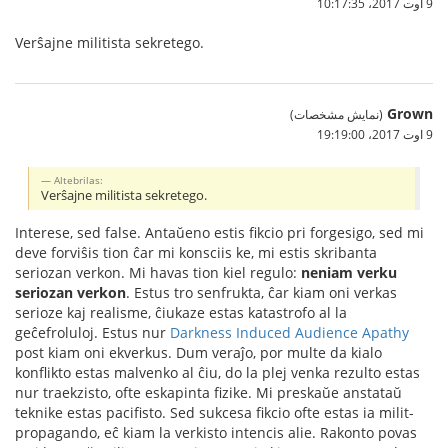
9 اوت 2017،‏ 10:17:35
Verŝajne militista sekretego.
Grown
(نمایش مشخصات)
9 اوت 2017،‏ 19:19:00
Altebrilas:
Verŝajne militista sekretego.
Interese, sed false. Antaŭeno estis fikcio pri forgesigo, sed mi
deve forviŝis tion ĉar mi konsciis ke, mi estis skribanta
seriozan verkon. Mi havas tion kiel regulo:
neniam verku
seriozan verkon
. Estus tro senfrukta, ĉar kiam oni verkas
serioze kaj realisme, ĉiukaze estas katastrofo al la
geĉefroluloj. Estus nur
Darkness Induced Audience Apathy
post kiam oni ekverkus. Dum veraĵo, por multe da kialo
konflikto estas malvenko al ĉiu, do la plej venka rezulto estas
nur traekzisto, ofte eskapinta fizike. Mi preskaŭe anstataŭ
teknike estas pacifisto. Sed sukcesa fikcio ofte estas ia milit-
propagando, eĉ kiam la verkisto intencis alie. Rakonto povas