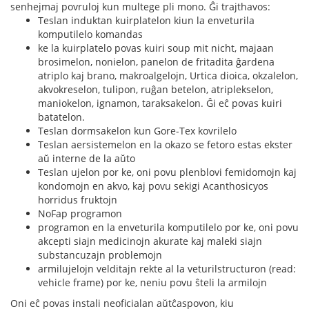
senhejmaj povruloj kun multege pli mono. Ĝi trajthavos:
Teslan induktan kuirplatelon kiun la enveturila
komputilelo komandas
ke la kuirplatelo povas kuiri soup mit nicht, majaan
brosimelon, nonielon, panelon de fritadita ĝardena
atriplo kaj brano, makroalgelojn, Urtica dioica, okzalelon,
akvokreselon, tulipon, ruĝan betelon, atriplekselon,
maniokelon, ignamon, taraksakelon. Ĝi eĉ povas kuiri
batatelon.
Teslan dormsakelon kun Gore-Tex kovrilelo
Teslan aersistemelon en la okazo se fetoro estas ekster
aŭ interne de la aŭto
Teslan ujelon por ke, oni povu plenblovi femidomojn kaj
kondomojn en akvo, kaj povu sekigi Acanthosicyos
horridus fruktojn
NoFap programon
programon en la enveturila komputilelo por ke, oni povu
akcepti siajn medicinojn akurate kaj maleki siajn
substancuzajn problemojn
armilujelojn velditajn rekte al la veturilstructuron (read:
vehicle frame) por ke, neniu povu ŝteli la armilojn
Oni eĉ povas instali neoficialan aŭtĉaspovon, kiu