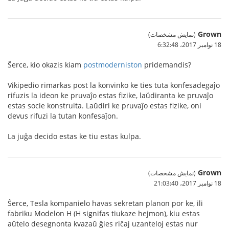
Grown
(نمایش مشخصات)
18 نوامبر 2017،‏ 6:32:48
Ŝerce, kio okazis kiam
postmoderniston
pridemandis?
Vikipedio rimarkas post la konvinko ke ties tuta konfesadegaĵo
rifuzis la ideon ke pruvaĵo estas fizike, laŭdiranta ke pruvaĵo
estas socie konstruita. Laŭdiri ke pruvaĵo estas fizike, oni
devus rifuzi la tutan konfesaĵon.
La juĝa decido estas ke tiu estas kulpa.
Grown
(نمایش مشخصات)
18 نوامبر 2017،‏ 21:03:40
Ŝerce, Tesla kompanielo havas sekretan planon por ke, ili
fabriku Modelon H (H signifas tiukaze hejmon), kiu estas
aŭtelo desegnonta kvazaŭ ĝies riĉaj uzanteloj estas nur