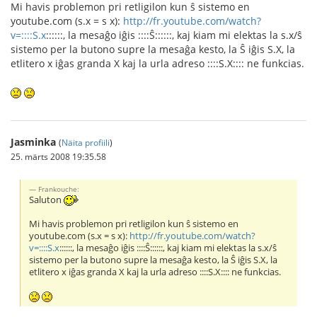
Mi havis problemon pri retligilon kun ŝ sistemo en
youtube.com (s.x = s x):
http://fr.youtube.com/watch?
v=::::S.x
::::::, la mesaĝo iĝis ::::Ŝ::::::, kaj kiam mi elektas la s.x/ŝ
sistemo per la butono supre la mesaĝa kesto, la Ŝ iĝis S.X, la
etlitero x iĝas granda X kaj la urla adreso ::::S.X:::: ne funkcias.
Jasminka
(
Näita profiili
)
25. märts 2008 19:35.58
Frankouche:
Saluton
Mi havis problemon pri retligilon kun ŝ sistemo en
youtube.com (s.x = s x):
http://fr.youtube.com/watch?
v=::::S.x
::::::, la mesaĝo iĝis ::::Ŝ::::::, kaj kiam mi elektas la s.x/ŝ
sistemo per la butono supre la mesaĝa kesto, la Ŝ iĝis S.X, la
etlitero x iĝas granda X kaj la urla adreso ::::S.X:::: ne funkcias.