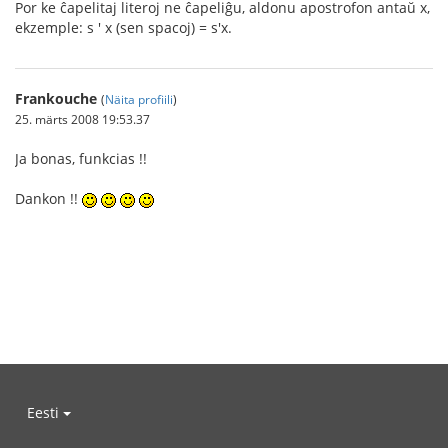
Por ke ĉapelitaj literoj ne ĉapeliĝu, aldonu apostrofon antaŭ x,
ekzemple: s ' x (sen spacoj) = s'x.
Frankouche
(
Näita profiili
)
25. märts 2008 19:53.37
Ja bonas, funkcias !!
Dankon !!
Eesti