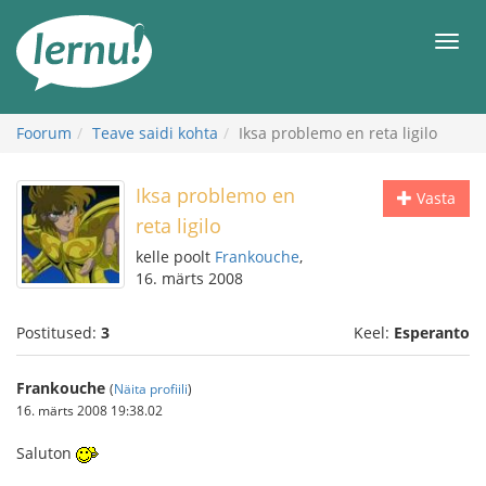
Sisu
juurde
Men
Foorum
Teave saidi kohta
Iksa problemo en reta ligilo
Iksa problemo en
Vasta
reta ligilo
kelle poolt
Frankouche
,
16. märts 2008
Postitused:
3
Keel:
Esperanto
Frankouche
(
Näita profiili
)
16. märts 2008 19:38.02
Saluton