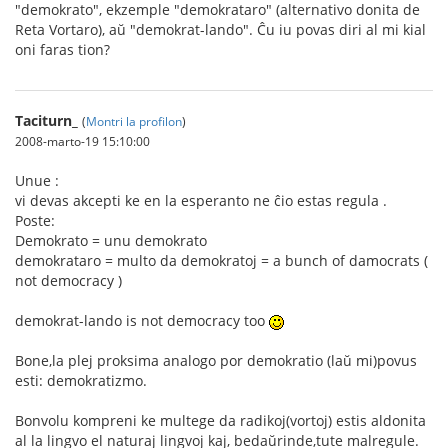
"demokrato", ekzemple "demokrataro" (alternativo donita de
Reta Vortaro), aŭ "demokrat-lando". Ĉu iu povas diri al mi kial
oni faras tion?
Taciturn_
(
Montri la profilon
)
2008-marto-19 15:10:00
Unue :
vi devas akcepti ke en la esperanto ne ĉio estas regula .
Poste:
Demokrato = unu demokrato
demokrataro = multo da demokratoj = a bunch of damocrats (
not democracy )
demokrat-lando is not democracy too
Bone,la plej proksima analogo por demokratio (laŭ mi)povus
esti: demokratizmo.
Bonvolu kompreni ke multege da radikoj(vortoj) estis aldonita
al la lingvo el naturaj lingvoj kaj, bedaŭrinde,tute malregule.