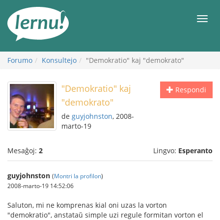
Al
la
Men
enhavo
Forumo
Konsultejo
"Demokratio" kaj "demokrato"
"Demokratio" kaj
Respondi
"demokrato"
de
guyjohnston
, 2008-
marto-19
Mesaĝoj:
2
Lingvo:
Esperanto
guyjohnston
(
Montri la profilon
)
2008-marto-19 14:52:06
Saluton, mi ne komprenas kial oni uzas la vorton
"demokratio", anstataŭ simple uzi regule formitan vorton el