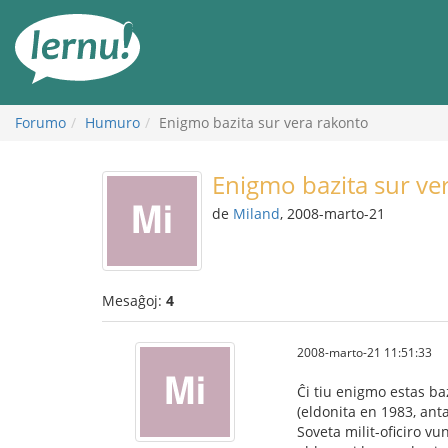
Al
la
enhavo
Forumo
Humuro
Enigmo bazita sur vera rakonto
Enigmo bazita sur ve
de
Miland
, 2008-marto-21
Mesaĝoj:
4
2008-marto-21 11:51:33
Ĉi tiu enigmo estas baz
(eldonita en 1983, ant
Soveta milit-oficiro vu