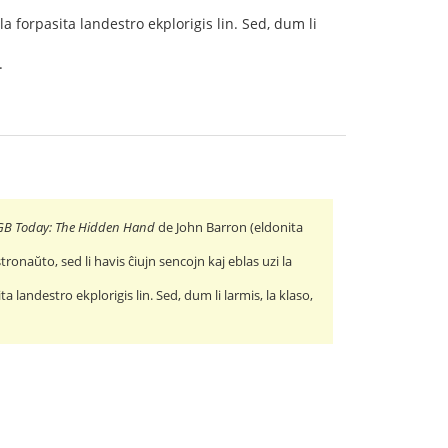
la forpasita landestro ekplorigis lin. Sed, dum li
.
GB Today: The Hidden Hand
de John Barron (eldonita
ronaŭto, sed li havis ĉiujn sencojn kaj eblas uzi la
ta landestro ekplorigis lin. Sed, dum li larmis, la klaso,