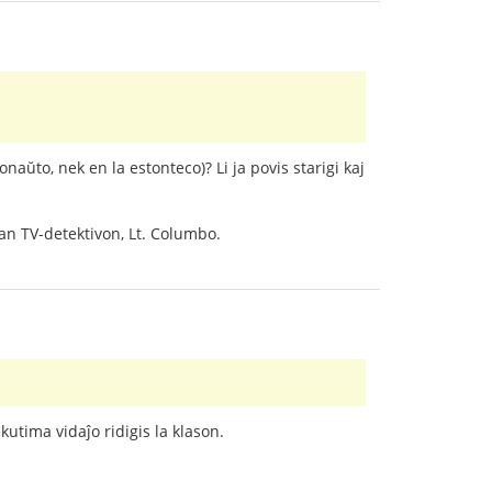
naŭto, nek en la estonteco)? Li ja povis starigi kaj
nan TV-detektivon, Lt. Columbo.
ekutima vidaĵo ridigis la klason.