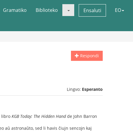
Gramatiko
Biblioteko
EO
Ensaluti
Respondi
Lingvo:
Esperanto
 libro
KGB Today: The Hidden Hand
de John Barron
eo aŭ astronaŭto, sed li havis ĉiujn sencojn kaj