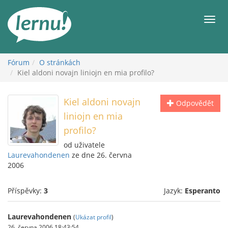
Přejít
k
Men
obsahu
Fórum
O stránkách
Kiel aldoni novajn liniojn en mia profilo?
Kiel aldoni novajn
Odpovědět
liniojn en mia
profilo?
od uživatele
Laurevahondenen
ze dne 26. června
2006
Příspěvky:
3
Jazyk:
Esperanto
Laurevahondenen
(
Ukázat profil
)
26. června 2006 18:43:54