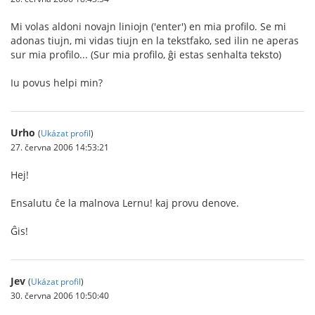
Mi volas aldoni novajn liniojn ('enter') en mia profilo. Se mi
adonas tiujn, mi vidas tiujn en la tekstfako, sed ilin ne aperas
sur mia profilo... (Sur mia profilo, ĝi estas senhalta teksto)
Iu povus helpi min?
Urho
(
Ukázat profil
)
27. června 2006 14:53:21
Hej!
Ensalutu ĉe la malnova Lernu! kaj provu denove.
Ĝis!
Jev
(
Ukázat profil
)
30. června 2006 10:50:40