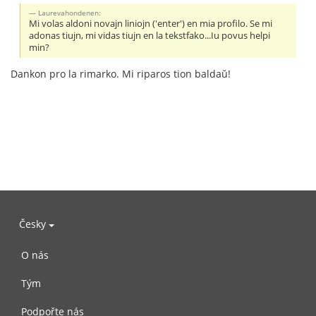
Laurevahondenen:
Mi volas aldoni novajn liniojn ('enter') en mia profilo. Se mi
adonas tiujn, mi vidas tiujn en la tekstfako...Iu povus helpi
min?
Dankon pro la rimarko. Mi riparos tion baldaŭ!
Česky
O nás
Tým
Podpořte nás