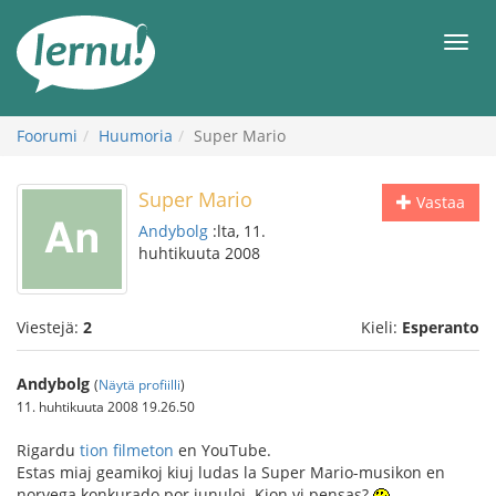
Tästä
sisältöön
Men
Foorumi
Huumoria
Super Mario
Super Mario
Vastaa
Andybolg
:lta, 11.
huhtikuuta 2008
Viestejä:
2
Kieli:
Esperanto
Andybolg
(
Näytä profiilli
)
11. huhtikuuta 2008 19.26.50
Rigardu
tion filmeton
en YouTube.
Estas miaj geamikoj kiuj ludas la Super Mario-musikon en
norvega konkurado por junuloj. Kion vi pensas?