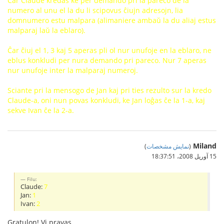
Ĉar Claude kredas ke per demando pri la pareco de la
numero al unu el la du li scipovus ĉiujn adresojn, lia
domnumero estu malpara (alimaniere ambaŭ la du aliaj estus
malparaj laŭ la eblaro).
Ĉar ĉiuj el 1, 3 kaj 5 aperas pli ol nur unufoje en la eblaro, ne
eblus konkludi per nura demando pri pareco. Nur 7 aperas
nur unufoje inter la malparaj numeroj.
Sciante pri la mensogo de Jan kaj pri ties rezulto sur la kredo
Claude-a, oni nun povas konkludi, ke Jan loĝas ĉe la 1-a, kaj
sekve Ivan ĉe la 2-a.
Miland
(
نمایش مشخصات
)
15 آوریل 2008،‏ 18:37:51
Filu:
Claude:
7
Jan:
1
Ivan:
2
Gratulon! Vi pravas.