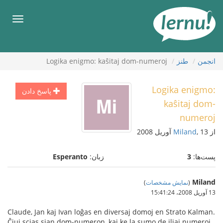
رود
ه
فهرس
حتوا
انجمن
طنز
Logika enigmo: kaŝitaj dom-numeroj
Logika enigmo:
پاسخ دادن
kaŝitaj dom-
numeroj
از
, 13 آوریل 2008
Miland
پست‌ها:
3
زبان:
Esperanto
Miland
(
نمایش مشخصات
)
13 آوریل 2008،‏ 15:41:24
Claude, Jan kaj Ivan loĝas en diversaj domoj en Strato Kalman.
Ĉiuj scias sian dom-numeron, kaj ke la sumo de iliaj numeroj