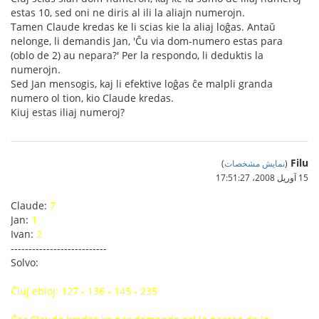
estas 10, sed oni ne diris al ili la aliajn numerojn.
Tamen Claude kredas ke li scias kie la aliaj loĝas. Antaŭ
nelonge, li demandis Jan, 'Ĉu via dom-numero estas para
(oblo de 2) au nepara?' Per la respondo, li deduktis la
numerojn.
Sed Jan mensogis, kaj li efektive loĝas ĉe malpli granda
numero ol tion, kio Claude kredas.
Kiuj estas iliaj numeroj?
Filu
(
نمایش مشخصات
)
15 آوریل 2008،‏ 17:51:27
Claude:
7
Jan:
1
Ivan:
2
---------------------------
Solvo:
Ĉiuj ebloj: 127 - 136 - 145 - 235