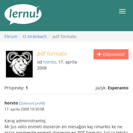
Späť
na
Men
obsah
Fórum
O stránkach
pdf formato
pdf formato
Odpovedať
od
horsto
, 17. apríla
2008
Príspevky:
1
Jazyk:
Esperanto
horsto
(
Zobraziť profil
)
17. apríla 2008 19:30:08
Karaj administrantoj,
Mi ĵus volis enmeti dosieron en mesaĝon kaj rimarkis ke ne
estas permesite enmeti dosieron en PDF formato, laŭ la teksto