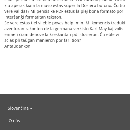
kiu aperas kiam la muso estas super la Dosiero butono. Ĉu tio
vere validas? Mi pensis ke PDF estus la plej bona formato por
interŝanĝi formatitan tekston.
Se vere estas tiel vi eble povas helpi min. Mi komencis traduki
aventuran rakonton de la germana verkisto Karl May kaj volis
enmeti ĉiam denove la kreskantan pdf-dosieron. Ĉu eble vi
scias pli taŭgan manieron por fari tion?
Antaŭdankon!
Slovenčina
O nás