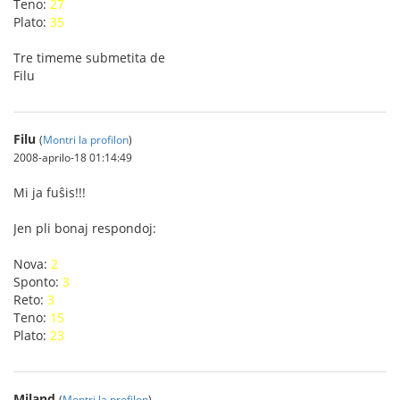
Teno:
27
Plato:
35
Tre timeme submetita de
Filu
Filu
(
Montri la profilon
)
2008-aprilo-18 01:14:49
Mi ja fuŝis!!!
Jen pli bonaj respondoj:
Nova:
2
Sponto:
3
Reto:
3
Teno:
15
Plato:
23
Miland
(
Montri la profilon
)