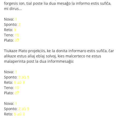
forgesis ion, tial poste lia dua mesaĝo la informo estis sufiĉa,
mi dirus...
Nova:
1
Sponto:
2
Reto:
9
Teno:
15
Plato:
27
Tiukaze Plato projekciis, ke la donita informaro estis sufiĉa, ĉar
alikaze estus aliaj eblaj solvoj, kies malcerteco ne estus
malaperinta post la dua informmesaĝo:
Nova:
1
Sponto:
3 aŭ 5
Reto:
5 aŭ 3
Teno:
15
Plato:
27
Nova:
1
Sponto:
2 aŭ 5
Reto:
5 aŭ 2