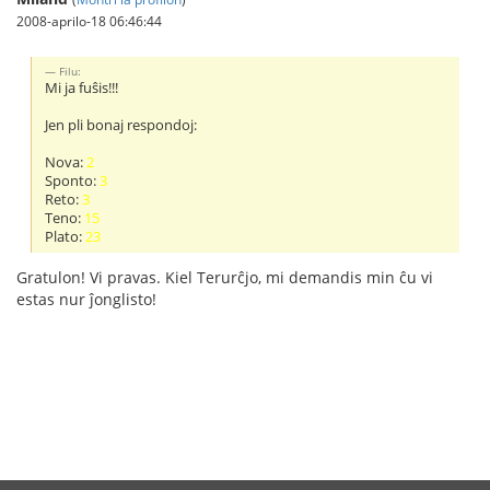
2008-aprilo-18 06:46:44
Filu:
Mi ja fuŝis!!!
Jen pli bonaj respondoj:
Nova:
2
Sponto:
3
Reto:
3
Teno:
15
Plato:
23
Gratulon! Vi pravas. Kiel Terurĉjo, mi demandis min ĉu vi
estas nur ĵonglisto!