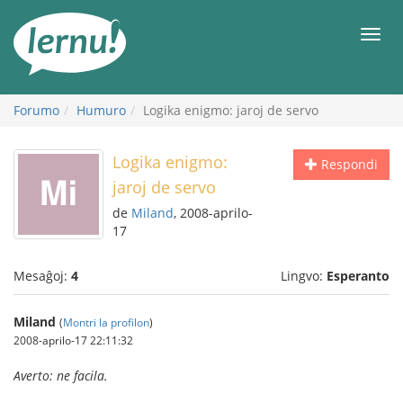
Al
la
Men
enhavo
Forumo
Humuro
Logika enigmo: jaroj de servo
Logika enigmo:
Respondi
jaroj de servo
de
Miland
, 2008-aprilo-
17
Mesaĝoj:
4
Lingvo:
Esperanto
Miland
(
Montri la profilon
)
2008-aprilo-17 22:11:32
Averto: ne facila.