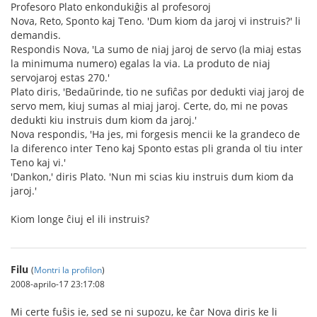
Profesoro Plato enkondukiĝis al profesoroj
Nova, Reto, Sponto kaj Teno. 'Dum kiom da jaroj vi instruis?' li
demandis.
Respondis Nova, 'La sumo de niaj jaroj de servo (la miaj estas
la minimuma numero) egalas la via. La produto de niaj
servojaroj estas 270.'
Plato diris, 'Bedaŭrinde, tio ne sufiĉas por dedukti viaj jaroj de
servo mem, kiuj sumas al miaj jaroj. Certe, do, mi ne povas
dedukti kiu instruis dum kiom da jaroj.'
Nova respondis, 'Ha jes, mi forgesis mencii ke la grandeco de
la diferenco inter Teno kaj Sponto estas pli granda ol tiu inter
Teno kaj vi.'
'Dankon,' diris Plato. 'Nun mi scias kiu instruis dum kiom da
jaroj.'
Kiom longe ĉiuj el ili instruis?
Filu
(
Montri la profilon
)
2008-aprilo-17 23:17:08
Mi certe fuŝis ie, sed se ni supozu, ke ĉar Nova diris ke li