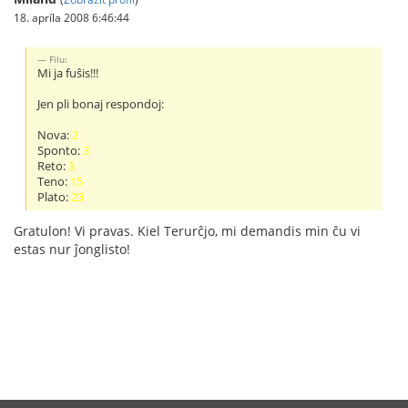
18. apríla 2008 6:46:44
Filu:
Mi ja fuŝis!!!
Jen pli bonaj respondoj:
Nova:
2
Sponto:
3
Reto:
3
Teno:
15
Plato:
23
Gratulon! Vi pravas. Kiel Terurĉjo, mi demandis min ĉu vi
estas nur ĵonglisto!