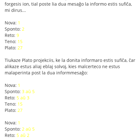
forgesis ion, tial poste lia dua mesaĝo la informo estis sufiĉa,
mi dirus...
Nova:
1
Sponto:
2
Reto:
9
Teno:
15
Plato:
27
Tiukaze Plato projekciis, ke la donita informaro estis sufiĉa, ĉar
alikaze estus aliaj eblaj solvoj, kies malcerteco ne estus
malaperinta post la dua informmesaĝo:
Nova:
1
Sponto:
3 aŭ 5
Reto:
5 aŭ 3
Teno:
15
Plato:
27
Nova:
1
Sponto:
2 aŭ 5
Reto:
5 aŭ 2