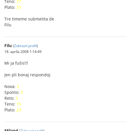
Teno:
27
Plato:
35
Tre timeme submetita de
Filu
Filu
(
Zobraziť profil
)
18. apríla 2008 1:14:49
Mi ja fuŝis!!!
Jen pli bonaj respondoj:
Nova:
2
Sponto:
3
Reto:
3
Teno:
15
Plato:
23
Miland
(
Zobraziť profil
)