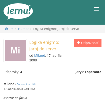
Späť
na
Men
obsah
Fórum
Humor
Logika enigmo: jaroj de servo
Logika enigmo:
Odpovedať
jaroj de servo
od
Miland
, 17. apríla
2008
Príspevky:
4
Jazyk:
Esperanto
Miland
(
Zobraziť profil
)
17. apríla 2008 22:11:32
Averto: ne facila.