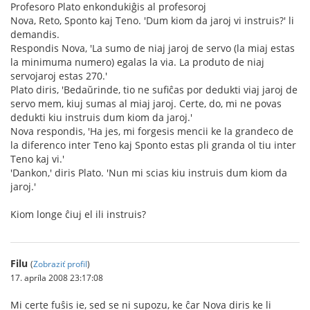
Profesoro Plato enkondukiĝis al profesoroj
Nova, Reto, Sponto kaj Teno. 'Dum kiom da jaroj vi instruis?' li
demandis.
Respondis Nova, 'La sumo de niaj jaroj de servo (la miaj estas
la minimuma numero) egalas la via. La produto de niaj
servojaroj estas 270.'
Plato diris, 'Bedaŭrinde, tio ne sufiĉas por dedukti viaj jaroj de
servo mem, kiuj sumas al miaj jaroj. Certe, do, mi ne povas
dedukti kiu instruis dum kiom da jaroj.'
Nova respondis, 'Ha jes, mi forgesis mencii ke la grandeco de
la diferenco inter Teno kaj Sponto estas pli granda ol tiu inter
Teno kaj vi.'
'Dankon,' diris Plato. 'Nun mi scias kiu instruis dum kiom da
jaroj.'
Kiom longe ĉiuj el ili instruis?
Filu
(
Zobraziť profil
)
17. apríla 2008 23:17:08
Mi certe fuŝis ie, sed se ni supozu, ke ĉar Nova diris ke li