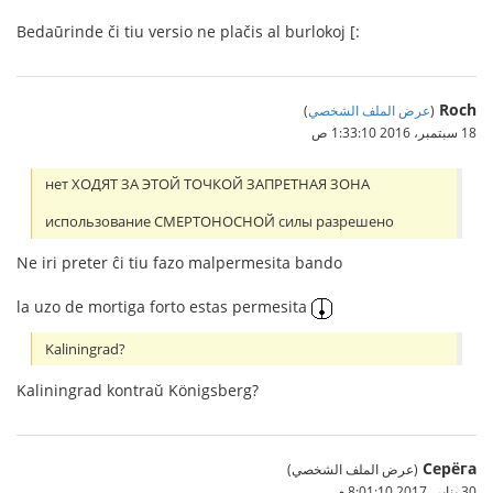
Bedaūrinde či tiu versio ne plačis al burlokoj [:
Roch
(
عرض الملف الشخصي
)
18 سبتمبر، 2016 1:33:10 ص
нет ХОДЯТ ЗА ЭТОЙ ТОЧКОЙ ЗАПРЕТНАЯ ЗОНА
использование СМЕРТОНОСНОЙ силы разрешено
Ne iri preter ĉi tiu fazo malpermesita bando
la uzo de mortiga forto estas permesita
Kaliningrad?
Kaliningrad kontraŭ Königsberg?
Серёга
(عرض الملف الشخصي)
30 يناير، 2017 8:01:10 م