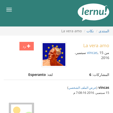
لى
لمحتويات
قائمة
طعام
المنتدى
نكات
La vera amo
La vera amo
رد
من
vincas
, 15 سبتمبر،
2016
المشاركات:
6
لغة:
Esperanto
vincas
(
عرض الملف الشخصي
)
15 سبتمبر، 2016 7:08:16 م