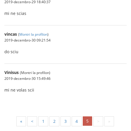
2019-decembro-29 18:40:37
mi ne scias
vincas
(
Montri la profilon
)
2019-decembro-30 09:21:54
do sciu
Vinisus
(Montri la profilon)
2019-decembro-30 15:49:46
mi ne volas scii
5
«
<
1
2
3
4
>
»