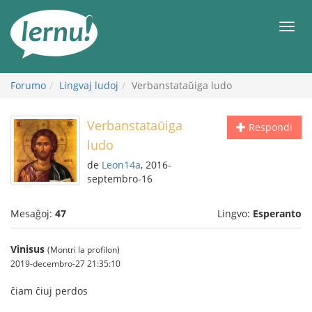
Al
la
Men
enhavo
Forumo
Lingvaj ludoj
Verbanstataŭiga ludo
Verbanstataŭiga
Respondi
ludo
de
Leon14a
, 2016-
septembro-16
Mesaĝoj:
47
Lingvo:
Esperanto
Vinisus
(Montri la profilon)
2019-decembro-27 21:35:10
ĉiam ĉiuj perdos