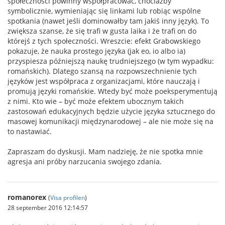
społeczności powinny współpracować, chociażby
symbolicznie, wymieniając się linkami lub robiąc wspólne
spotkania (nawet jeśli dominowałby tam jakiś inny język). To
zwiększa szanse, że się trafi w gusta laika i że trafi on do
którejś z tych społeczności. Wreszcie: efekt Grabowskiego
pokazuje, że nauka prostego języka (jak eo, io albo ia)
przyspiesza późniejszą naukę trudniejszego (w tym wypadku:
romańskich). Dlatego szansą na rozpowszechnienie tych
języków jest współpraca z organizacjami, które nauczają i
promują języki romańskie. Wtedy być może poeksperymentują
z nimi. Kto wie – być może efektem ubocznym takich
zastosowań edukacyjnych będzie użycie języka sztucznego do
masowej komunikacji międzynarodowej – ale nie może się na
to nastawiać.
Zapraszam do dyskusji. Mam nadzieję, że nie spotka mnie
agresja ani próby narzucania swojego zdania.
romanorex
(
Visa profilen
)
28 september 2016 12:14:57