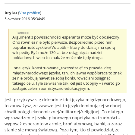
bryku
(
Visa profilen
)
5 oktober 2016 05:34:49
Tarnoob:
Argument z powszechności esperanta może być obosieczny.
Ono również nie było pierwsze. Bezpośrednio przed nim
popularność zyskiwał Volapük – który do dzisiaj ma sporą
wikipedię. Być może 130 lat bez osiągnięcia nadziei
pokładanych w eo to znak, że może nie tędy droga.
Inne języki konstruowane „rozrzedzają” co prawda ideę
międzynarodowego języka, tzn. ich jawna współpraca to znak,
że nie próbują nawet ze sobą konkurować ani osiągnąć
takiego celu. Tyle że właśnie taki cel jest utopijny – i warto go
zastąpić celem raumistyczno-edukacyjnym.
Jeśli przyjrzysz się dokładnie idei języka międzynarodowego,
to zauważysz, że zawsze jest to język dominującej w danej
chwili potęgi ekonomicznej/militarnej/religijnej. To dlatego
wprowadzenie języka planowego napotyka na trudności -
wyposaż esperanto w armię, broń atomową, banki, a zaraz
stanie się mową światową. Poza tym, kto ci powiedział, że