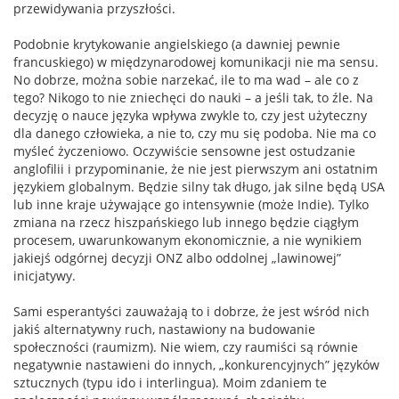
przewidywania przyszłości.
Podobnie krytykowanie angielskiego (a dawniej pewnie
francuskiego) w międzynarodowej komunikacji nie ma sensu.
No dobrze, można sobie narzekać, ile to ma wad – ale co z
tego? Nikogo to nie zniechęci do nauki – a jeśli tak, to źle. Na
decyzję o nauce języka wpływa zwykle to, czy jest użyteczny
dla danego człowieka, a nie to, czy mu się podoba. Nie ma co
myśleć życzeniowo. Oczywiście sensowne jest ostudzanie
anglofilii i przypominanie, że nie jest pierwszym ani ostatnim
językiem globalnym. Będzie silny tak długo, jak silne będą USA
lub inne kraje używające go intensywnie (może Indie). Tylko
zmiana na rzecz hiszpańskiego lub innego będzie ciągłym
procesem, uwarunkowanym ekonomicznie, a nie wynikiem
jakiejś odgórnej decyzji ONZ albo oddolnej „lawinowej”
inicjatywy.
Sami esperantyści zauważają to i dobrze, że jest wśród nich
jakiś alternatywny ruch, nastawiony na budowanie
społeczności (raumizm). Nie wiem, czy raumiści są równie
negatywnie nastawieni do innych, „konkurencyjnych” języków
sztucznych (typu ido i interlingua). Moim zdaniem te