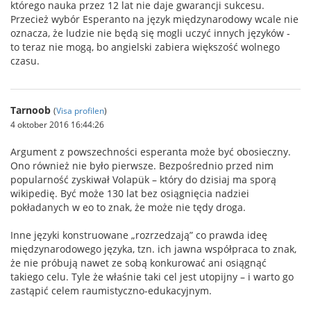
którego nauka przez 12 lat nie daje gwarancji sukcesu.
Przecież wybór Esperanto na język międzynarodowy wcale nie
oznacza, że ludzie nie będą się mogli uczyć innych języków -
to teraz nie mogą, bo angielski zabiera większość wolnego
czasu.
Tarnoob
(
Visa profilen
)
4 oktober 2016 16:44:26
Argument z powszechności esperanta może być obosieczny.
Ono również nie było pierwsze. Bezpośrednio przed nim
popularność zyskiwał Volapük – który do dzisiaj ma sporą
wikipedię. Być może 130 lat bez osiągnięcia nadziei
pokładanych w eo to znak, że może nie tędy droga.
Inne języki konstruowane „rozrzedzają” co prawda ideę
międzynarodowego języka, tzn. ich jawna współpraca to znak,
że nie próbują nawet ze sobą konkurować ani osiągnąć
takiego celu. Tyle że właśnie taki cel jest utopijny – i warto go
zastąpić celem raumistyczno-edukacyjnym.