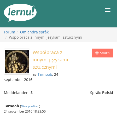
Till
sidans
Meny
innehåll
Forum
Om andra språk
Współpraca z innymi językami sztucznymi
Współpraca z
Svara
innymi językami
sztucznymi
av
Tarnoob
, 24
september 2016
Meddelanden:
5
Språk:
Polski
Tarnoob
(
Visa profilen
)
24 september 2016 18:33:50