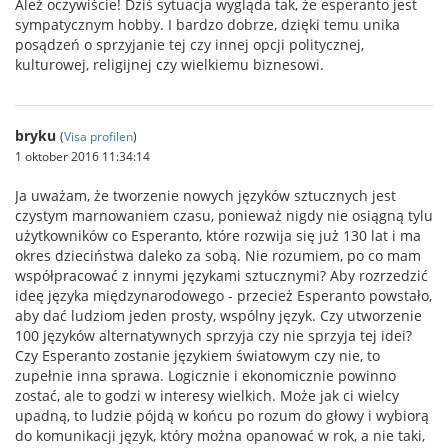
Ależ oczywiście! Dziś sytuacja wygląda tak, że esperanto jest
sympatycznym hobby. I bardzo dobrze, dzięki temu unika
posądzeń o sprzyjanie tej czy innej opcji politycznej,
kulturowej, religijnej czy wielkiemu biznesowi.
bryku
(
Visa profilen
)
1 oktober 2016 11:34:14
Ja uważam, że tworzenie nowych języków sztucznych jest
czystym marnowaniem czasu, ponieważ nigdy nie osiągną tylu
użytkowników co Esperanto, które rozwija się już 130 lat i ma
okres dzieciństwa daleko za sobą. Nie rozumiem, po co mam
współpracować z innymi językami sztucznymi? Aby rozrzedzić
ideę języka międzynarodowego - przecież Esperanto powstało,
aby dać ludziom jeden prosty, wspólny język. Czy utworzenie
100 języków alternatywnych sprzyja czy nie sprzyja tej idei?
Czy Esperanto zostanie językiem światowym czy nie, to
zupełnie inna sprawa. Logicznie i ekonomicznie powinno
zostać, ale to godzi w interesy wielkich. Może jak ci wielcy
upadną, to ludzie pójdą w końcu po rozum do głowy i wybiorą
do komunikacji język, który można opanować w rok, a nie taki,