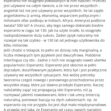
esperanto nie osiągnęło pokładanych w nim nadziei? Przecież
jest używane na całym świecie, a że nie przez wszystkich -
angielski też nie jest używany przez wszystkich. Ile lat zajęło
angielskiemu (z armią, ekonomią, wsparciem politycznym i
milionami ofiar podboju w Indiach, Afryce, Ameryce) podbicie
świata? 500 lat? A chcesz, aby tego samego dokonało biedne
esperanto w ciągu lat 130. Jak na użyte środki, to osiągnęło
nadspodziewanie duży sukces. Żaden język naturalny nie
rozwijał się tak szybko - w 130 lat od jednego użytkownika do
kilku milionów.
Jeśli chodzi o Volapük, to pełni on dzisiaj rolę marginalną, a
liczba mówiących tym językiem jest dwucyfrowa. Podobnie
interlingua czy Ido - żadne z nich nie osiągnęło nawet ułamka
popularności Esperanto. Esperanto jest obecnie w pełni
dojrzałym, doszlifowanym językiem, który był i jest praktycznie
używany we wszystkich sytuacjach. Nie widzę potrzeby
tworzenia czegoś nowego i ponownego przechodzenia przez
wszystkie etapy, które już dawno przebyło Esperanto. Raczej
należałoby zająć się propagacją idei Esperanto, niż ją
rozmywać jakimiś nowotworami, które i tak umrą śmiercią
naturalną, ponieważ bazują na złych założeniach: np. że
esperanto się nie przyjęło, bo jest zbyt mało międzynarodowe.
A prawda jest taka, że Esperanto od czasu swoich narodzin