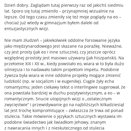
Dzień dobry. Zaglądam tutaj pierwszy raz od jakichś siedmiu
lat. Sporo się tutaj zmieniło – przynajmniej wizualnie na
lepsze. Od tego czasu zmieniły się też moje poglądy na eo –
chociaż już wtedy w gimnazjum byłem daleki od
entuzjastycznych wizji.
Nie mam złudzeń – jakiekolwiek oddolne forsowanie języka
jako międzynarodowego jest skazane na porażkę. Nieważne,
czy jest prosty (jak eo i inne sztuczne), czy jeszcze oprócz
względnej prostoty jest masowo używany (jak hiszpański). Na
przełomie XIX i XX w., kiedy powstało eo, wiara w to była dużo
silniejsza i to nadawało takim projektom impetu. Podobnie
żywsza była wiara w inne oddolne projekty mogące zmienić
ludzkość (np. w socjalizm i w eugenikę). Ciągle żyły echa
romantyzmu; jeden ciekawy tekst o interlingwie sugerował, że
ona powstała bardziej w duchu pozytywistycznym, a eo – w
romantycznym. Snucie utopijnych wizji o „ostatecznym
zwycięstwie” i przewidywanie go na najbliższych kilkadziesiąt
lat jest trochę kompromitujące – zwłaszcza że trwa od ponad
stulecia. Takie mówienie o językach sztucznych wystawia im
podobne świadectwo jak świadkom Jehowy, znanym
z nawracania innych i z nieskutecznego od stulecia