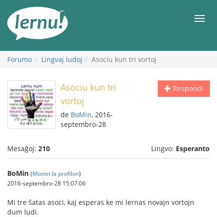
Al
la
Men
enhavo
Forumo
Lingvaj ludoj
Asociu kun tri vortoj
Asociu kun tri
Respondi
vortoj
de
BoMin
, 2016-
septembro-28
Mesaĝoj:
210
Lingvo:
Esperanto
BoMin
(
Montri la profilon
)
2016-septembro-28 15:07:06
Mi tre ŝatas asoci, kaj esperas ke mi lernas novajn vortojn
dum ludi.