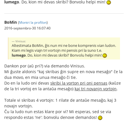
lumego
. Do, kion mi devas skribi? Bonvolu helpi min!
BoMin
(
Montri la profilon
)
2016-septembro-30 16:07:40
Vinisus:
Altestimata BoMin, ĝis nun mi ne bone komprenis vian ludon.
Kiam mi legis viajn tri vortojn mi pensis pri la suno t.e.
lumego
. Do, kion mi devas skribi? Bonvolu helpi min!
Dankon por (aŭ pri?) via demando Vinisus.
Mi ĝuste aldonis "kaj skribas ĝin supre en nova mesaĝo" ĉe la
dua movo, en mia unua mesaĝo ĉi tie.
Do en la ludo oni devas
skribi la vorton pri oni pensas
(kaŭze
de la tri vortoj en la antaŭa mesaĝo)
kaj tri novanjn vortojn
.
Totale vi skribas 4 vortojn: 1 rilate de antaŭe mesaĝo, kaj 3
novajn vortojn.
Ĉu la ludo nun estas klare por vi? Mi esperas, sed se via
respondo estas 'ne': bonvolu denove demandos!