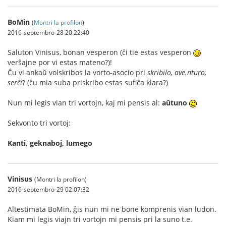
BoMin
(
Montri la profilon
)
2016-septembro-28 20:22:40
Saluton Vinisus, bonan vesperon (ĉi tie estas vesperon
verŝajne por vi estas mateno?)!
Ĉu vi ankaŭ volskribos la vorto-asocio pri
skribilo, ave.nturo,
serĉi
? (ĉu mia suba priskribo estas sufiĉa klara?)
Nun mi legis vian tri vortojn, kaj mi pensis al:
aŭtuno
Sekvonto tri vortoj:
Kanti, geknaboj, lumego
Vinisus
(Montri la profilon)
2016-septembro-29 02:07:32
Altestimata BoMin, ĝis nun mi ne bone komprenis vian ludon.
Kiam mi legis viajn tri vortojn mi pensis pri la suno t.e.