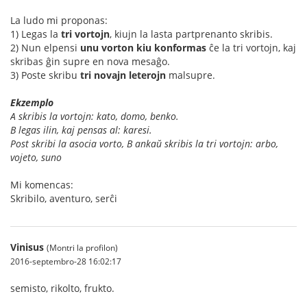
La ludo mi proponas:
1) Legas la
tri vortojn
, kiujn la lasta partprenanto skribis.
2) Nun elpensi
unu vorton kiu konformas
ĉe la tri vortojn, kaj
skribas ĝin supre en nova mesaĝo.
3) Poste skribu
tri novajn leterojn
malsupre.
Ekzemplo
A skribis la vortojn: kato, domo, benko.
B legas ilin, kaj pensas al: karesi.
Post skribi la asocia vorto, B ankaŭ skribis la tri vortojn: arbo,
vojeto, suno
Mi komencas:
Skribilo, aventuro, serĉi
Vinisus
(Montri la profilon)
2016-septembro-28 16:02:17
semisto, rikolto, frukto.