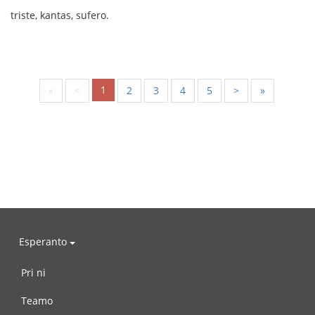
triste, kantas, sufero.
1
«
<
2
3
4
5
>
»
Esperanto
Pri ni
Teamo