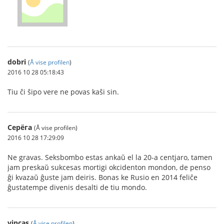
dobri
(
Å vise profilen
)
2016 10 28 05:18:43
Tiu ĉi ŝipo vere ne povas kaŝi sin.
Серёга
(Å vise profilen)
2016 10 28 17:29:09
Ne gravas. Seksbombo estas ankaŭ el la 20-a centjaro, tamen
jam preskaŭ sukcesas mortigi okcidenton mondon, de penso
ĝi kvazaŭ ĝuste jam deiris. Bonas ke Rusio en 2014 feliĉe
ĝustatempe divenis desalti de tiu mondo.
vincas
(
Å vise profilen
)