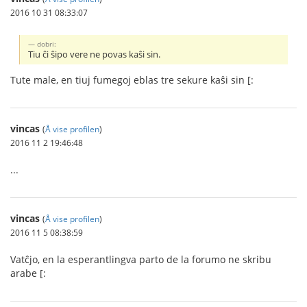
2016 10 31 08:33:07
dobri:
Tiu ĉi ŝipo vere ne povas kaŝi sin.
Tute male, en tiuj fumegoj eblas tre sekure kaŝi sin [:
vincas
(
Å vise profilen
)
2016 11 2 19:46:48
...
vincas
(
Å vise profilen
)
2016 11 5 08:38:59
Vatĉjo, en la esperantlingva parto de la forumo ne skribu
arabe [: