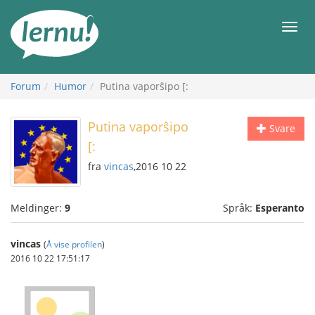
Til
innholdet
Meny
Forum
Humor
Putina vaporŝipo [:
Putina vaporŝipo
Svare
[:
fra
vincas
,2016 10 22
Meldinger:
9
Språk:
Esperanto
vincas
(
Å vise profilen
)
2016 10 22 17:51:17