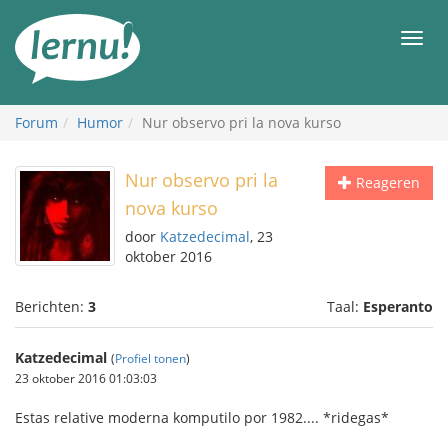
Naar
de
Men
inhoud
Forum
Humor
Nur observo pri la nova kurso
Nur observo pri la
Reageren
nova kurso
door
Katzedecimal
, 23
oktober 2016
Berichten:
3
Taal:
Esperanto
Katzedecimal
(
Profiel tonen
)
23 oktober 2016 01:03:03
Estas relative moderna komputilo por 1982.... *ridegas*