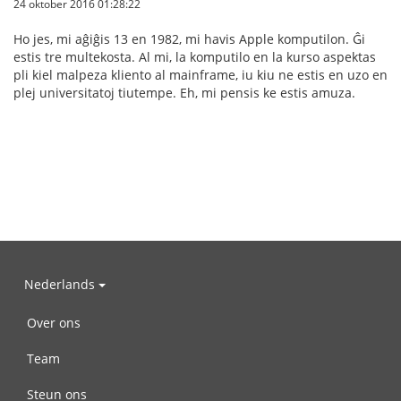
24 oktober 2016 01:28:22
Ho jes, mi aĝiĝis 13 en 1982, mi havis Apple komputilon. Ĝi
estis tre multekosta. Al mi, la komputilo en la kurso aspektas
pli kiel malpeza kliento al mainframe, iu kiu ne estis en uzo en
plej universitatoj tiutempe. Eh, mi pensis ke estis amuza.
Nederlands
Over ons
Team
Steun ons