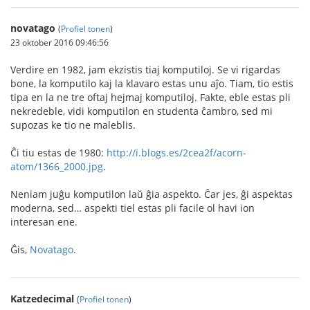
novatago
(
Profiel tonen
)
23 oktober 2016 09:46:56
Verdire en 1982, jam ekzistis tiaj komputiloj. Se vi rigardas
bone, la komputilo kaj la klavaro estas unu aĵo. Tiam, tio estis
tipa en la ne tre oftaj hejmaj komputiloj. Fakte, eble estas pli
nekredeble, vidi komputilon en studenta ĉambro, sed mi
supozas ke tio ne maleblis.
Ĉi tiu estas de 1980:
http://i.blogs.es/2cea2f/acorn-
atom/1366_2000.jpg
.
Neniam juĝu komputilon laŭ ĝia aspekto. Ĉar jes, ĝi aspektas
moderna, sed… aspekti tiel estas pli facile ol havi ion
interesan ene.
Ĝis,
Novatago
.
Katzedecimal
(
Profiel tonen
)