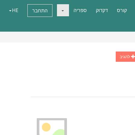
קורס
דקדוק
ספריה
HE
התחבר
להגיב