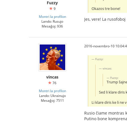
Fuzzy
Okazos tre bone!
9
Montri la profilon
Jes, vere! La rusofoboj
Lando: Rusujo
Mesaĝoj: 936
2016-novembro-10 10:04:
Fuzzy:
vincas:
vincas
Fuzzy:
Trump ŝajne 
76
Montri la profilon
Sed li klare diris 
Lando: Ukrainujo
Mesaĝoj: 7511
Li klare diris ke li ne
Rusio ĉiame montras ke 
Putino bone komprenas k