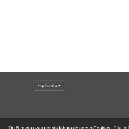
Esperanto
Tiu ĉi retejo uzas por sia laboro dosierojn Cookies.
Pliaj in