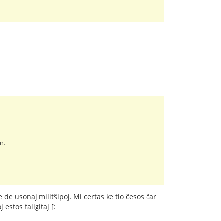
n.
 de usonaj militŝipoj. Mi certas ke tio ĉesos ĉar
estos faligitaj [: