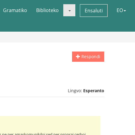
Gramatiko
Biblioteko
EO
Ensaluti
Respondi
Lingvo:
Esperanto
sas ne per amaskomunikiloj sed per propraj cerboj.