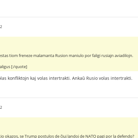
52
stas tiom freneze malamanta Rusion maniulo por faligi rusiajn aviadilojn.
 faligus [:/quote]
volas konfliktojn kaj volas intertrakti. Ankaŭ Rusio volas intertrakti.
22
 kio okazos, se Trump postulos de ĉiuj landoj de NATO pagi por la defendo?