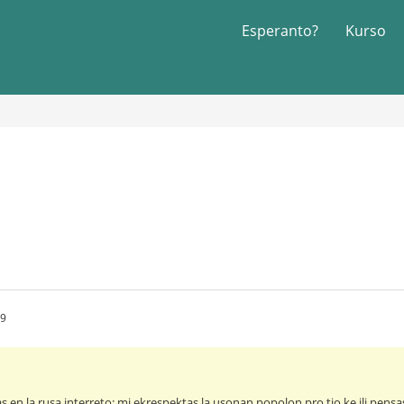
Esperanto?
Kurso
49
bas en la rusa interreto: mi ekrespektas la usonan popolon pro tio ke ili pen