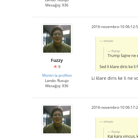
Mesaĝoj: 936
2016-novembro-10 06:12:
vincas:
Fuzzy:
Trump ŝajne ne e
Fuzzy
Sed li klare diris ke li
9
Montri la profilon
Li klare diris ke li ne 
Lando: Rusujo
Mesaĝoj: 936
2016-novembro-10 06:17:
vincas:
Fuzzy:
Kaj kara vincus,