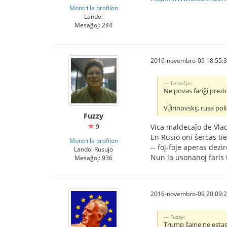
Montri la profilon
Lando:
Mesaĝoj: 244
2016-novembro-09 18:55:
Тerurĉjo:
Ne povas fariĝi prezi
V.Ĵirinovskij, rusa poli
Fuzzy
9
Vica maldecaĵo de Vlad
En Rusio oni ŝercas tie
Montri la profilon
-- foj-foje aperas dezi
Lando: Rusujo
Nun la usonanoj faris t
Mesaĝoj: 936
2016-novembro-09 20:09:
Fuzzy:
Trump ŝajne ne estas