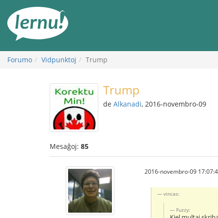
Al
la
enhavo
Forumo
Vidpunktoj
Trump
Trump
de
Alkanadi
, 2016-novembro-09
Mesaĝoj:
85
2016-novembro-09 17:07:
vincas:
Fuzzy:
Kiel multaj skri