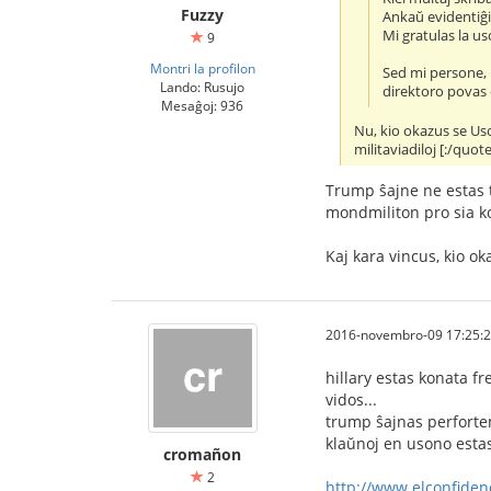
Fuzzy
Ankaŭ evidentiĝi
Mi gratulas la u
9
Montri la profilon
Sed mi persone, 
Lando: Rusujo
direktoro povas ĉ
Mesaĝoj: 936
Nu, kio okazus se Uso
militaviadiloj [:/quote
Trump ŝajne ne estas 
mondmiliton pro sia k
Kaj kara vincus, kio o
2016-novembro-09 17:25:
hillary estas konata fr
vidos...
trump ŝajnas perfortema
klaŭnoj en usono esta
cromañon
2
http://www.elconfiden