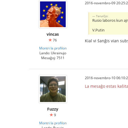
2016-novembro-09 20:25:
Тerurĉjo:
Rusio laboros kun aj
V.Putin
vincas
76
Kial vi ŝanĝis vian su
Montri la profilon
Lando: Ukrainujo
Mesaĝoj: 7511
2016-novembro-10 06:10:
La mesaĝo estas kaŝita
Fuzzy
9
Montri la profilon
Lando: Rusujo