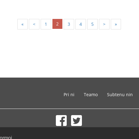
2
«
<
1
3
4
5
>
»
Pri ni
Teamo
Subtenu nin
© 2002-2026 lernu.net |
Impressum
formoj