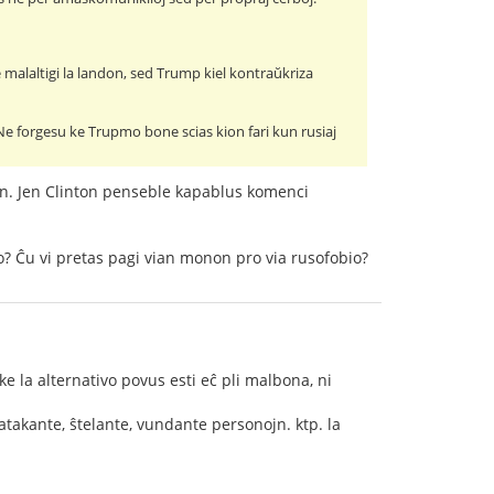
 malaltigi la landon, sed Trump kiel kontraŭkriza
Ne forgesu ke Trupmo bone scias kion fari kun rusiaj
jn. Jen Clinton penseble kapablus komenci
o? Ĉu vi pretas pagi vian monon pro via rusofobio?
ke la alternativo povus esti eĉ pli malbona, ni
 atakante, ŝtelante, vundante personojn. ktp. la