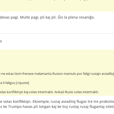
 devas pagi. Multe pagi, pli kaj pli. Ĝis la plena resaniĝo.
49
ne estas tiom freneze malamanta Rusion maniulo por faligi rusiajn aviadiloj
ke li faligus [:/quote]
 volas konfliktojn kaj volas intertrakti. Ankaŭ Rusio volas intertrakti.
volas konfliktojn. Ekzemple, rusiaj aviadiloj flugas tre tre proksime
e Trumpo havas pli longan kaj ke tiuj rustaj rusaj flugantaj siteloj 