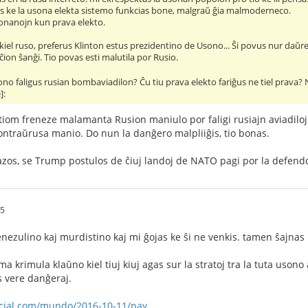
s ke la usona elekta sistemo funkcias bone, malgraŭ ĝia malmoderneco.
sonanojn kun prava elekto.
kiel ruso, preferus Klinton estus prezidentino de Usono... Ŝi povus nur daŭre
ion ŝanĝi. Tio povas esti malutila por Rusio.
no faligus rusian bombaviadilon? Ĉu tiu prava elekto fariĝus ne tiel prava? 
]:
tiom freneze malamanta Rusion maniulo por faligi rusiajn aviadilo
ontraŭrusa manio. Do nun la danĝero malpliiĝis, tio bonas.
kazos, se Trump postulos de ĉiuj landoj de NATO pagi por la defend
25
enezulino kaj murdistino kaj mi ĝojas ke ŝi ne venkis. tamen ŝajnas 
 krimula klaŭno kiel tiuj kiuj agas sur la stratoj tra la tuta usono
s vere danĝeraj.
cial.com/mundo/2016-10-11/pay...