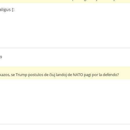
aligus [:
09
 okazos, se Trump postulos de ĉiuj landoj de NATO pagi por la defendo?