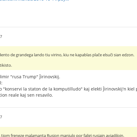
37
dento de grandega lando tiu virino, kiu ne kapablas plaĉe elsuĉi sian edzon.
tikisto.
imir "rusa Trump" Ĵirinovskij.
l:
ro "konservi la staton de la komputilludo" kaj elekti Ĵirinovskij'n kie
ion reale kaj sen resavilo.
27
 tiom freneze malamanta Rusion maniulo por faligi rusiajn aviadilojn.