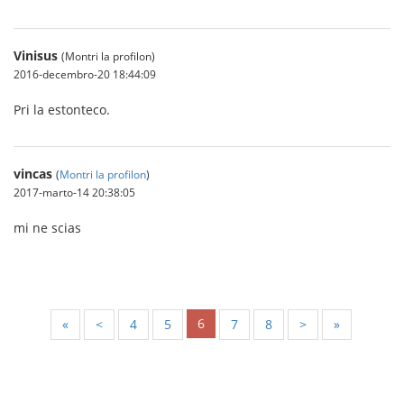
Vinisus
(Montri la profilon)
2016-decembro-20 18:44:09
Pri la estonteco.
vincas
(
Montri la profilon
)
2017-marto-14 20:38:05
mi ne scias
6
«
<
4
5
7
8
>
»