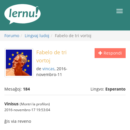
Al
la
Men
enhavo
Forumo
Lingvaj ludoj
Fabelo de tri vortoj
Fabelo de tri
Respondi
vortoj
de
vincas
, 2016-
novembro-11
Mesaĝoj:
184
Lingvo:
Esperanto
Vinisus
(Montri la profilon)
2016-novembro-17 19:53:04
ĝis via reveno