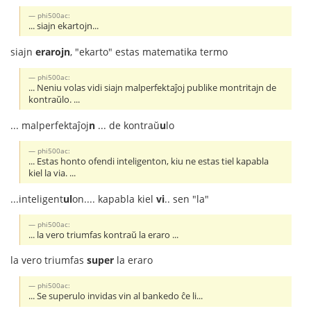
phi500ac:
... siajn ekartojn...
siajn
erarojn
, "ekarto" estas matematika termo
phi500ac:
... Neniu volas vidi siajn malperfektaĵoj publike montritajn de
kontraŭlo. ...
... malperfektaĵoj
n
... de kontraŭ
u
lo
phi500ac:
... Estas honto ofendi inteligenton, kiu ne estas tiel kapabla
kiel la via. ...
...inteligent
ul
on.... kapabla kiel
vi
.. sen "la"
phi500ac:
... la vero triumfas kontraŭ la eraro ...
la vero triumfas
super
la eraro
phi500ac:
... Se superulo invidas vin al bankedo ĉe li...