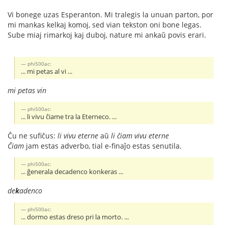
Vi bonege uzas Esperanton. Mi tralegis la unuan parton, por
mi mankas kelkaj komoj, sed vian tekston oni bone legas.
Sube miaj rimarkoj kaj duboj, nature mi ankaŭ povis erari.
phi500ac:
... mi petas al vi ...
mi petas vin
phi500ac:
... li vivu ĉiame tra la Eterneco. ...
Ĉu ne sufiĉus:
li vivu eterne
aŭ
li ĉiam vivu eterne
Ĉiam
jam estas adverbo, tial e-finaĵo estas senutila.
phi500ac:
... ĝenerala decadenco konkeras ...
de
k
adenco
phi500ac:
... dormo estas dreso pri la morto. ...