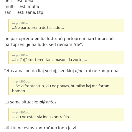
beli = esti bela
multi = esti multa
sani = esti sana, ktp.
phi500ac:
...Ne partoprenu de tia ludo ...
ne partoprenu
en
tia ludo, aŭ partopreni tia
n
ludo
n
, aŭ
partopreni
je
tia ludo; sed neniam "de".
phi500ac:
...la aĵoj ĵetos teren lian amason da vortoj ...
ĵetos amason da liaj vortoj; sed kiuj
aĵoj
- mi ne komprenas.
phi500ac:
... Se vi frontos iun, kiu ne pravas, humilan kaj malfortan
homon ...
La sama situacio:
al
frontos
phi500ac:
... kiu ne estas via inda kontraŭlo ...
aŭ kiu ne estas kontraŭ
u
lo inda je vi