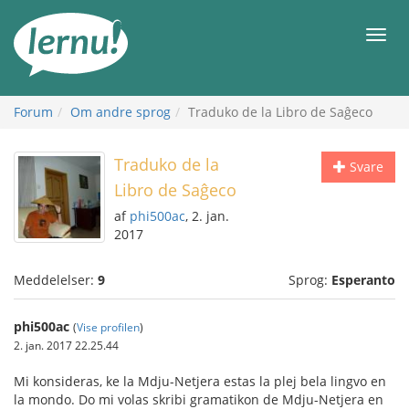
Til
indholdet
Men
Forum
Om andre sprog
Traduko de la Libro de Saĝeco
Traduko de la
Svare
Libro de Saĝeco
af
phi500ac
, 2. jan.
2017
Meddelelser:
9
Sprog:
Esperanto
phi500ac
(
Vise profilen
)
2. jan. 2017 22.25.44
Mi konsideras, ke la Mdju-Netjera estas la plej bela lingvo en
la mondo. Do mi volas skribi gramatikon de Mdju-Netjera en