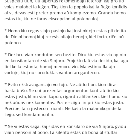
Suspektu tiun, kiu alportas rekomendajn leterojn kaj pro tio
volas malobei la leĝon. Tio, kion la popolo kaj la Reĝo konfidis
al vi, devas esti preter premo aŭ komplezemo. Granda homo
estas tiu, kiu ne faras ekscepcion al potenculoj.
* Homo kiu regas siajn pasiojn kaj instinktojn estas pli dotita
de Dio ol homoj kiuj recevis aliajn benojn, kiel forto, riĉoj aŭ
potenco.
* Deklaru vian konduton sen hezito. Diru kiu estas via opinio
en konsilantaro de via Sinjoro. Projektu laŭ via decido, kaj agu
tiel ke la estontaj homoj memoru vin. Malestimu flatajn
vortojn, kiuj nur produktas vantan arogantecon.
* Evitu ekstravagancajn vortojn. Ne aŭdu tion, kion diras
hasta buŝo. Se oni prezentas argumenton kontraŭ tio kio
estas justa, klinu vian kapon, rigardu aliflanken, kiel homo kiu
nek aŭdas nek komentas. Poste sciigu lin pri kio estas justa.
Precipe, faru justecon triomfi. Ne kaŝu la malamikojn de la
Leĝo, sed kondamnu ilin.
* Se vi estas saĝa, kaj sidas en konsilaro de via Sinjoro, gvidu
viajn pensojn al bono. La silento estas pli bona ol stultaj