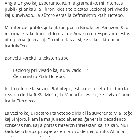
Angla Lingvo kaj Esperanto. Kun la gramatiko, mi intencas
publikigi ankaŭ la libron, kies titolo estas Lecionoj pri Vivado
kaj Kunvivado. La aŭtoro estas la ĉefministro Ptah-Hotepo.
Mi intencas publikigi la libron por la Kindle, en Amazon. Sed
mi rimarkis, ke libroj eldonitaj de Amazon en Esperanto estas
ofte plenaj je eraroj. Do mi petas al vi, ke vi korektu mian
tradukaĵon.
Bonvolu korekti la tekston sube:
=== Lecionoj pri Vivado kaj Kunvivado -- 1
=== Ĉefministro Ptah-Hotepo.
Instruado de la veziro Ptahotepo, estro de la ĉefurbo dum la
regado de Lia Reĝa Moŝto, la Monarĥo Jeseso, ke li vivu ĉiame
tra la Eterneco.
La veziro kaj urbestro Ptahotepo diris al la suvereno: Mia Reĝo
kaj Sinjoro, kiam la maljuneco alvenas, ĝenerala decadenco
konkeras nin, kaj alportas mizeron intelektan kaj fizikan. Nur
kadukeco korpa prosperas en la vivo de maljunulo. Al ni la