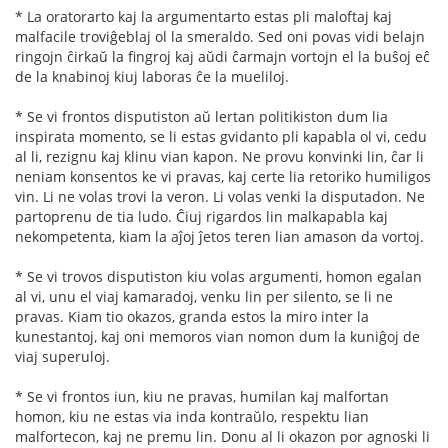
* La oratorarto kaj la argumentarto estas pli maloftaj kaj
malfacile troviĝeblaj ol la smeraldo. Sed oni povas vidi belajn
ringojn ĉirkaŭ la fingroj kaj aŭdi ĉarmajn vortojn el la buŝoj eĉ
de la knabinoj kiuj laboras ĉe la mueliloj.
* Se vi frontos disputiston aŭ lertan politikiston dum lia
inspirata momento, se li estas gvidanto pli kapabla ol vi, cedu
al li, rezignu kaj klinu vian kapon. Ne provu konvinki lin, ĉar li
neniam konsentos ke vi pravas, kaj certe lia retoriko humiligos
vin. Li ne volas trovi la veron. Li volas venki la disputadon. Ne
partoprenu de tia ludo. Ĉiuj rigardos lin malkapabla kaj
nekompetenta, kiam la aĵoj ĵetos teren lian amason da vortoj.
* Se vi trovos disputiston kiu volas argumenti, homon egalan
al vi, unu el viaj kamaradoj, venku lin per silento, se li ne
pravas. Kiam tio okazos, granda estos la miro inter la
kunestantoj, kaj oni memoros vian nomon dum la kuniĝoj de
viaj superuloj.
* Se vi frontos iun, kiu ne pravas, humilan kaj malfortan
homon, kiu ne estas via inda kontraŭlo, respektu lian
malfortecon, kaj ne premu lin. Donu al li okazon por agnoski li