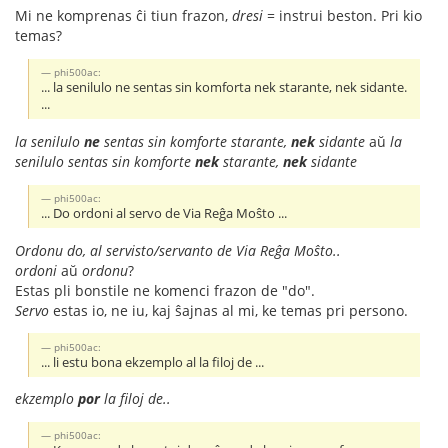
Mi ne komprenas ĉi tiun frazon,
dresi
= instrui beston. Pri kio
temas?
phi500ac:
... la senilulo ne sentas sin komforta nek starante, nek sidante.
...
la senilulo
ne
sentas sin komforte starante,
nek
sidante
aŭ
la
senilulo sentas sin komforte
nek
starante,
nek
sidante
phi500ac:
... Do ordoni al servo de Via Reĝa Moŝto ...
Ordonu do, al servisto/servanto de Via Reĝa Moŝto..
ordoni
aŭ
ordonu
?
Estas pli bonstile ne komenci frazon de "do".
Servo
estas io, ne iu, kaj ŝajnas al mi, ke temas pri persono.
phi500ac:
... li estu bona ekzemplo al la filoj de ...
ekzemplo
por
la filoj de..
phi500ac: