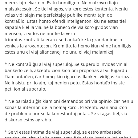
mem siajn ekartojn. Evitu humiligon. Ne malkovru liajn
malsukcesojn. Se tiel vi agos, via koro estos kontenta. Neniu
volas vidi siajn malperfektaĵoj publike montritajn de
kontraŭlo. Estas honto ofendi inteligenton, kiu ne estas tiel
kapabla kiel la via. Se la boneco de via koro gvidos vian
menson, vi vidos ne nur ke la vero
triumfas kontraŭ la eraro, sed ankaŭ ke la grandanimeco
venkas la arogantecon. Krom tio, la homo kiun vi ne humiligis
estos unu el viaj aliancanoj, ne unu el viaj malamikoj.
* Ne kontraŭiĝu al viaj superuloj. Se superulo invidas vin al
bankedo ĉe li, akceptu ĉion kion oni proponas al vi. Rigardu
ĉiam antaŭen, ĉar homo, kiu rigardas flanken, vidiĝas kurioza.
Ne insistu pri io ajn, kaj nenion petu. Estas hontaĵo insiste
peti ion al superulo.
* Ne paroladu ĝis kiam oni demandos pri via opinio, ĉar neniu
konas la internon de la homaj koroj. Prezentu vian analizon
de problemo nur se la kunestantoj petas. Se vi agas tiel, via
diskurso estos agrabla.
* Se vi estas intima de viaj superuloj, se estro ambasade