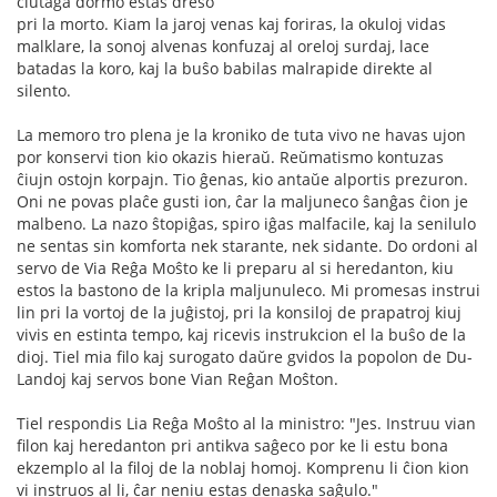
ĉiutaga dormo estas dreso
pri la morto. Kiam la jaroj venas kaj foriras, la okuloj vidas
malklare, la sonoj alvenas konfuzaj al oreloj surdaj, lace
batadas la koro, kaj la buŝo babilas malrapide direkte al
silento.
La memoro tro plena je la kroniko de tuta vivo ne havas ujon
por konservi tion kio okazis hieraŭ. Reŭmatismo kontuzas
ĉiujn ostojn korpajn. Tio ĝenas, kio antaŭe alportis prezuron.
Oni ne povas plaĉe gusti ion, ĉar la maljuneco ŝanĝas ĉion je
malbeno. La nazo ŝtopiĝas, spiro iĝas malfacile, kaj la senilulo
ne sentas sin komforta nek starante, nek sidante. Do ordoni al
servo de Via Reĝa Moŝto ke li preparu al si heredanton, kiu
estos la bastono de la kripla maljunuleco. Mi promesas instrui
lin pri la vortoj de la juĝistoj, pri la konsiloj de prapatroj kiuj
vivis en estinta tempo, kaj ricevis instrukcion el la buŝo de la
dioj. Tiel mia filo kaj surogato daŭre gvidos la popolon de Du-
Landoj kaj servos bone Vian Reĝan Moŝton.
Tiel respondis Lia Reĝa Moŝto al la ministro: "Jes. Instruu vian
filon kaj heredanton pri antikva saĝeco por ke li estu bona
ekzemplo al la filoj de la noblaj homoj. Komprenu li ĉion kion
vi instruos al li, ĉar neniu estas denaska saĝulo."