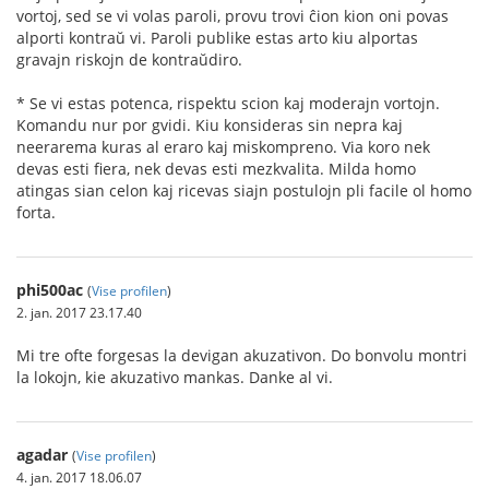
vortoj, sed se vi volas paroli, provu trovi ĉion kion oni povas
alporti kontraŭ vi. Paroli publike estas arto kiu alportas
gravajn riskojn de kontraŭdiro.
* Se vi estas potenca, rispektu scion kaj moderajn vortojn.
Komandu nur por gvidi. Kiu konsideras sin nepra kaj
neerarema kuras al eraro kaj miskompreno. Via koro nek
devas esti fiera, nek devas esti mezkvalita. Milda homo
atingas sian celon kaj ricevas siajn postulojn pli facile ol homo
forta.
phi500ac
(
Vise profilen
)
2. jan. 2017 23.17.40
Mi tre ofte forgesas la devigan akuzativon. Do bonvolu montri
la lokojn, kie akuzativo mankas. Danke al vi.
agadar
(
Vise profilen
)
4. jan. 2017 18.06.07