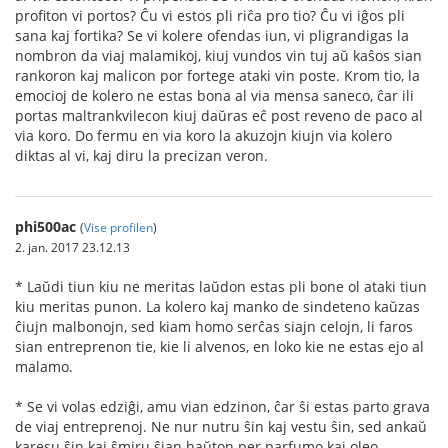
profiton vi portos? Ĉu vi estos pli riĉa pro tio? Ĉu vi iĝos pli
sana kaj fortika? Se vi kolere ofendas iun, vi pligrandigas la
nombron da viaj malamikoj, kiuj vundos vin tuj aŭ kaŝos sian
rankoron kaj malicon por fortege ataki vin poste. Krom tio, la
emocioj de kolero ne estas bona al via mensa saneco, ĉar ili
portas maltrankvilecon kiuj daŭras eĉ post reveno de paco al
via koro. Do fermu en via koro la akuzojn kiujn via kolero
diktas al vi, kaj diru la precizan veron.
phi500ac
(
Vise profilen
)
2. jan. 2017 23.12.13
* Laŭdi tiun kiu ne meritas laŭdon estas pli bone ol ataki tiun
kiu meritas punon. La kolero kaj manko de sindeteno kaŭzas
ĉiujn malbonojn, sed kiam homo serĉas siajn celojn, li faros
sian entreprenon tie, kie li alvenos, en loko kie ne estas ejo al
malamo.
* Se vi volas edziĝi, amu vian edzinon, ĉar ŝi estas parto grava
de viaj entreprenoj. Ne nur nutru ŝin kaj vestu ŝin, sed ankaŭ
karesu ŝin kaj ŝmiru ŝian haŭton per parfumo kaj oleo.