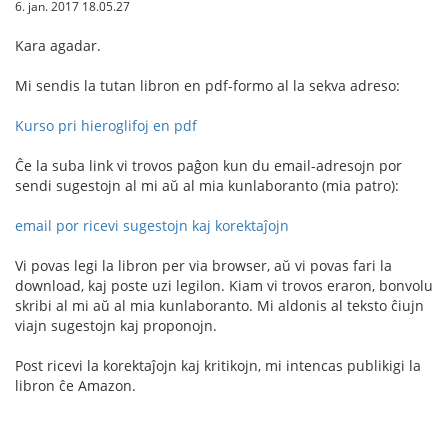
6. jan. 2017 18.05.27
Kara agadar.
Mi sendis la tutan libron en pdf-formo al la sekva adreso:
Kurso pri hieroglifoj en pdf
Ĉe la suba link vi trovos paĝon kun du email-adresojn por
sendi sugestojn al mi aŭ al mia kunlaboranto (mia patro):
email por ricevi sugestojn kaj korektaĵojn
Vi povas legi la libron per via browser, aŭ vi povas fari la
download, kaj poste uzi legilon. Kiam vi trovos eraron, bonvolu
skribi al mi aŭ al mia kunlaboranto. Mi aldonis al teksto ĉiujn
viajn sugestojn kaj proponojn.
Post ricevi la korektaĵojn kaj kritikojn, mi intencas publikigi la
libron ĉe Amazon.