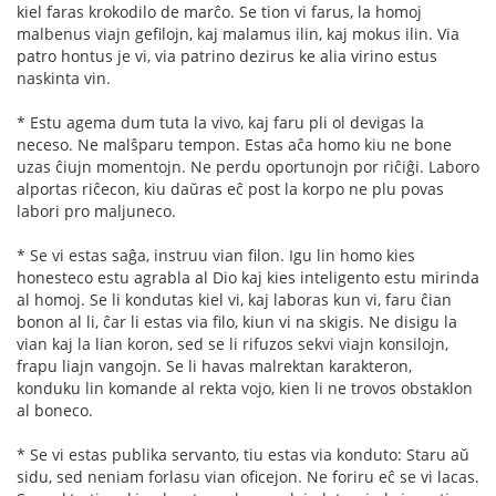
kiel faras krokodilo de marĉo. Se tion vi farus, la homoj
malbenus viajn gefilojn, kaj malamus ilin, kaj mokus ilin. Via
patro hontus je vi, via patrino dezirus ke alia virino estus
naskinta vin.
* Estu agema dum tuta la vivo, kaj faru pli ol devigas la
neceso. Ne malŝparu tempon. Estas aĉa homo kiu ne bone
uzas ĉiujn momentojn. Ne perdu oportunojn por riĉiĝi. Laboro
alportas riĉecon, kiu daŭras eĉ post la korpo ne plu povas
labori pro maljuneco.
* Se vi estas saĝa, instruu vian filon. Igu lin homo kies
honesteco estu agrabla al Dio kaj kies inteligento estu mirinda
al homoj. Se li kondutas kiel vi, kaj laboras kun vi, faru ĉian
bonon al li, ĉar li estas via filo, kiun vi na skigis. Ne disigu la
vian kaj la lian koron, sed se li rifuzos sekvi viajn konsilojn,
frapu liajn vangojn. Se li havas malrektan karakteron,
konduku lin komande al rekta vojo, kien li ne trovos obstaklon
al boneco.
* Se vi estas publika servanto, tiu estas via konduto: Staru aŭ
sidu, sed neniam forlasu vian oficejon. Ne foriru eĉ se vi lacas.