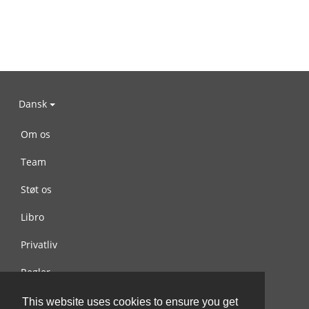
Dansk
Om os
Team
Støt os
Libro
Privatliv
Regler
Kontakt os
This website uses cookies to ensure you get