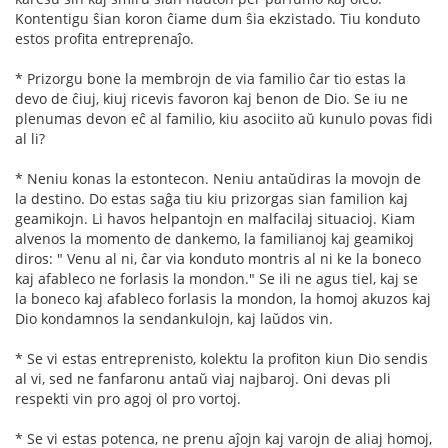
Kontentigu ŝian koron ĉiame dum ŝia ekzistado. Tiu konduto
estos profita entreprenaĵo.
* Prizorgu bone la membrojn de via familio ĉar tio estas la
devo de ĉiuj, kiuj ricevis favoron kaj benon de Dio. Se iu ne
plenumas devon eĉ al familio, kiu asociito aŭ kunulo povas fidi
al li?
* Neniu konas la estontecon. Neniu antaŭdiras la movojn de
la destino. Do estas saĝa tiu kiu prizorgas sian familion kaj
geamikojn. Li havos helpantojn en malfacilaj situacioj. Kiam
alvenos la momento de dankemo, la familianoj kaj geamikoj
diros: " Venu al ni, ĉar via konduto montris al ni ke la boneco
kaj afableco ne forlasis la mondon." Se ili ne agus tiel, kaj se
la boneco kaj afableco forlasis la mondon, la homoj akuzos kaj
Dio kondamnos la sendankulojn, kaj laŭdos vin.
* Se vi estas entreprenisto, kolektu la profiton kiun Dio sendis
al vi, sed ne fanfaronu antaŭ viaj najbaroj. Oni devas pli
respekti vin pro agoj ol pro vortoj.
* Se vi estas potenca, ne prenu aĵojn kaj varojn de aliaj homoj,