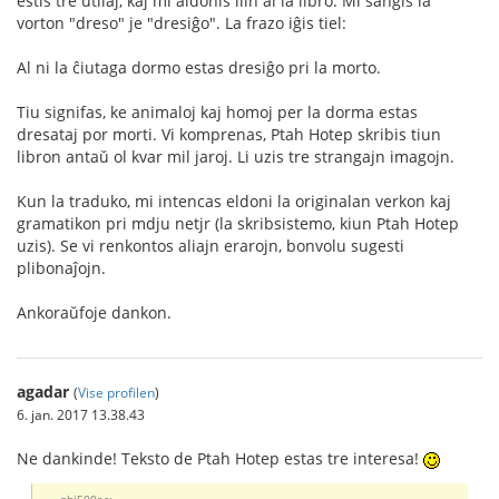
estis tre utilaj, kaj mi aldonis ilin al la libro. Mi ŝanĝis la
vorton "dreso" je "dresiĝo". La frazo iĝis tiel:
Al ni la ĉiutaga dormo estas dresiĝo pri la morto.
Tiu signifas, ke animaloj kaj homoj per la dorma estas
dresataj por morti. Vi komprenas, Ptah Hotep skribis tiun
libron antaŭ ol kvar mil jaroj. Li uzis tre strangajn imagojn.
Kun la traduko, mi intencas eldoni la originalan verkon kaj
gramatikon pri mdju netjr (la skribsistemo, kiun Ptah Hotep
uzis). Se vi renkontos aliajn erarojn, bonvolu sugesti
plibonaĵojn.
Ankoraŭfoje dankon.
agadar
(
Vise profilen
)
6. jan. 2017 13.38.43
Ne dankinde! Teksto de Ptah Hotep estas tre interesa!
phi500ac: