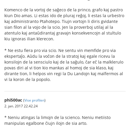
Komenco de la vortoj de saĝeco de la princo, grafo kaj pastro
kiun Dio amas. Li estas ido de pluraj reĝoj, li estas la urbestro
kaj administranto Ptahotepo. Tiujn vortojn li diris gvidante
sian filon al la vojo de la scio. Jen la proverboj utilaj al la
atentulo kaj antaŭdirantaj gravajn konsekvencojn al stultulo
kiu ignoras ilian klerecon.
* Ne estu fiera pro via scio. Ne sentu vin memfide pro via
ekspertaĵo. Aŭdu la voĉon de la stratoj kaj egale ricevu la
konsilojn de la sensciulo kaj de la saĝulo, ĉar eĉ la malklerulo
povas diri al vi tion kio mankas al homoj de sia klaso, kaj
dirante tion, li helpos vin regi la Du Landojn kaj malfermos al
vi la koron de la popolo.
phi500ac
(
Vise profilen
)
2. jan. 2017 22.42.24
* Neniu atingas la limojn de la scienco. Neniu metiisto
manipulas egalbone ĉiujn ilojn de sia arto.