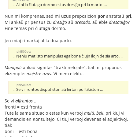
... Al ni la ĉiutaga dormo estas dresiĝo pri la morto. ...
Nun mi komprenas, sed mi uzus prepozicion
por
anstataŭ
pri
.
Mi ankaŭ pripensus ĉu
dresiĝo
aŭ
dresado
, aŭ eble
dresadiĝo
?
Fine temas pri ĉiutaga dormo.
Jen miaj rimarkaj al la dua parto.
phi500ac:
... Neniu metiisto manipulas egalbone ĉiujn ilojn de sia arto. ...
Manipuli
ankaŭ signifas "trakti nelojale", tial mi proponus
ekzemple:
majstre uzas
. Vi mem elektu.
phi500ac:
... Se vi frontos disputiston aŭ lertan politikiston ...
Se vi
al
frontos
...
fronti = esti fronta
Tute la sama situacio estas kun verboj
multi
,
beli
, pri kiuj vi
demandis en Konsultejo. Ĉi tiuj verboj devenas el adjektivoj,
tial:
boni = esti bona