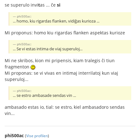
se superulo invi
t
as ... ĉe
si
phi500ac:
... homo, kiu rigardas flanken, vidiĝas kurioza ...
Mi proponus: homo kiu rigardas flanken aspektas kurioze
phi500ac:
... Se vi estas intima de viaj superuloj...
Mi ne skribos, kion mi pripensis, kiam tralegis ĉi tiun
fragmenton
Mi proponas: se vi vivas en intimaj interrilatoj kun viaj
superuloj...
phi500ac:
... se estro ambasade sendas vin ...
ambasado estas io, tial: se estro, kiel ambasadoro sendas
vin...
phi500ac
(
Vise profilen
)