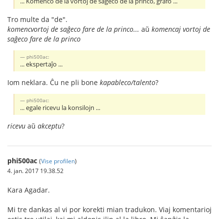
... Komenco de la vortoj de saĝeco de la princo, grafo ...
Tro multe da "de".
komencvortoj de saĝeco fare de la princo...
aŭ
komencaj vortoj de
saĝeco fare de la princo
phi500ac:
... ekspertaĵo ...
Iom neklara. Ĉu ne pli bone
kapableco/talento
?
phi500ac:
... egale ricevu la konsilojn ...
ricevu
aŭ
akceptu
?
phi500ac
(
Vise profilen
)
4. jan. 2017 19.38.52
Kara Agadar.
Mi tre dankas al vi por korekti mian tradukon. Viaj komentarioj