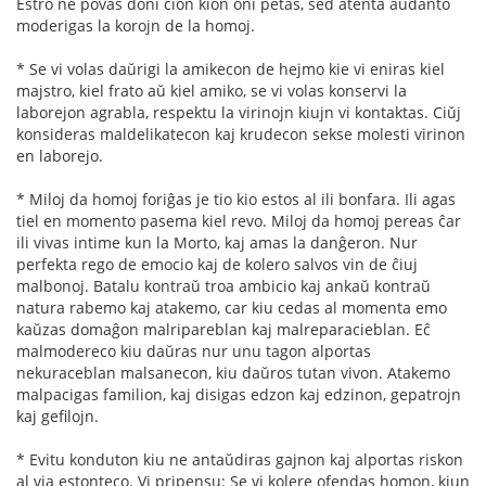
Estro ne povas doni ĉion kion oni petas, sed atenta aŭdanto
moderigas la korojn de la homoj.
* Se vi volas daŭrigi la amikecon de hejmo kie vi eniras kiel
majstro, kiel frato aŭ kiel amiko, se vi volas konservi la
laborejon agrabla, respektu la virinojn kiujn vi kontaktas. Ciŭj
konsideras maldelikatecon kaj krudecon sekse molesti virinon
en laborejo.
* Miloj da homoj foriĝas je tio kio estos al ili bonfara. Ili agas
tiel en momento pasema kiel revo. Miloj da homoj pereas ĉar
ili vivas intime kun la Morto, kaj amas la danĝeron. Nur
perfekta rego de emocio kaj de kolero salvos vin de ĉiuj
malbonoj. Batalu kontraŭ troa ambicio kaj ankaŭ kontraŭ
natura rabemo kaj atakemo, car kiu cedas al momenta emo
kaŭzas domaĝon malripareblan kaj malreparacieblan. Eĉ
malmodereco kiu daŭras nur unu tagon alportas
nekuraceblan malsanecon, kiu daŭros tutan vivon. Atakemo
malpacigas familion, kaj disigas edzon kaj edzinon, gepatrojn
kaj gefilojn.
* Evitu konduton kiu ne antaŭdiras gajnon kaj alportas riskon
al via estonteco. Vi pripensu: Se vi kolere ofendas homon, kiun