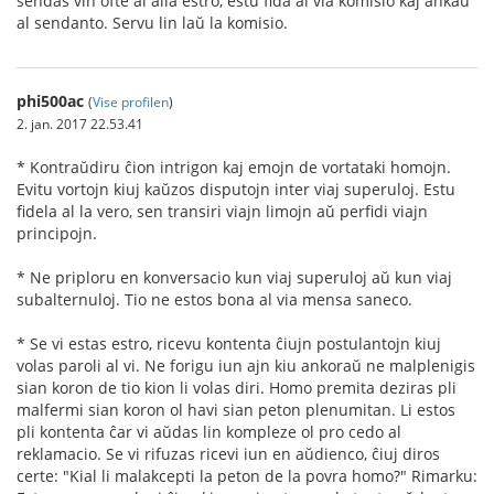
sendas vin ofte al alia estro, estu fida al via komisio kaj ankaŭ
al sendanto. Servu lin laŭ la komisio.
phi500ac
(
Vise profilen
)
2. jan. 2017 22.53.41
* Kontraŭdiru ĉion intrigon kaj emojn de vortataki homojn.
Evitu vortojn kiuj kaŭzos disputojn inter viaj superuloj. Estu
fidela al la vero, sen transiri viajn limojn aŭ perfidi viajn
principojn.
* Ne priploru en konversacio kun viaj superuloj aŭ kun viaj
subalternuloj. Tio ne estos bona al via mensa saneco.
* Se vi estas estro, ricevu kontenta ĉiujn postulantojn kiuj
volas paroli al vi. Ne forigu iun ajn kiu ankoraŭ ne malplenigis
sian koron de tio kion li volas diri. Homo premita deziras pli
malfermi sian koron ol havi sian peton plenumitan. Li estos
pli kontenta ĉar vi aŭdas lin kompleze ol pro cedo al
reklamacio. Se vi rifuzas ricevi iun en aŭdienco, ĉiuj diros
certe: "Kial li malakcepti la peton de la povra homo?" Rimarku: