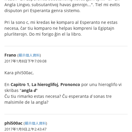
Angla Lingvo, subsutantivoj havas genrojn...". Tiel mi evitis
disputon pri Esperanta genra sistemo.
Pri la sono c, mi kredas ke komparo al Esperanto ne estas
necesa, ĉar tiu komparo ne helpas kompreni la Egiptajn
plurliterojn. Do mi forigo ĝin el la libro.
Frano
(
顯示個人資料
)
2017年1月8日下午7:09:08
Kara phi500ac,
En
Capitro 1, La hieroglifoj, Prononco
por unu hieroglifo vi
skribas "
angla
d
"
Ĉu tiu rimarko estas necesa? Ĉu esperanta
d
sonas tre
malsimile de la angla?
phi500ac
(
顯示個人資料
)
2017年1月9日上午2:43:47