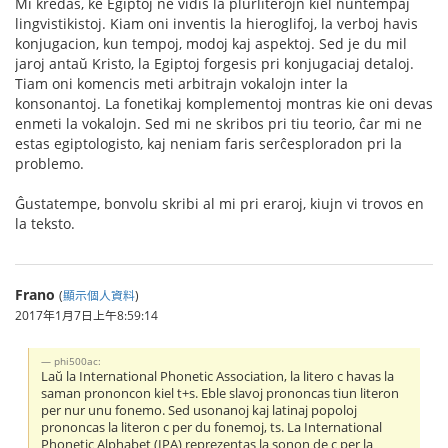
Mi kredas, ke Egiptoj ne vidis la plurliterojn kiel nuntempaj
lingvistikistoj. Kiam oni inventis la hieroglifoj, la verboj havis
konjugacion, kun tempoj, modoj kaj aspektoj. Sed je du mil
jaroj antaŭ Kristo, la Egiptoj forgesis pri konjugaciaj detaloj.
Tiam oni komencis meti arbitrajn vokalojn inter la
konsonantoj. La fonetikaj komplementoj montras kie oni devas
enmeti la vokalojn. Sed mi ne skribos pri tiu teorio, ĉar mi ne
estas egiptologisto, kaj neniam faris serĉesploradon pri la
problemo.
Ĝustatempe, bonvolu skribi al mi pri eraroj, kiujn vi trovos en
la teksto.
Frano
(
顯示個人資料
)
2017年1月7日上午8:59:14
phi500ac:
Laŭ la International Phonetic Association, la litero c havas la
saman prononcon kiel t+s. Eble slavoj prononcas tiun literon
per nur unu fonemo. Sed usonanoj kaj latinaj popoloj
prononcas la literon c per du fonemoj, ts. La International
Phonetic Alphabet (IPA) reprezentas la sonon de c per la