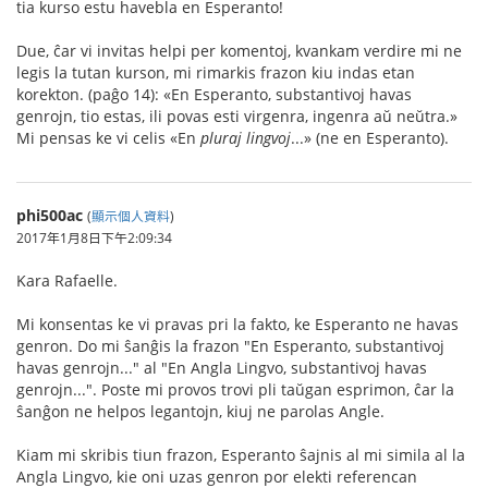
tia kurso estu havebla en Esperanto!
Due, ĉar vi invitas helpi per komentoj, kvankam verdire mi ne
legis la tutan kurson, mi rimarkis frazon kiu indas etan
korekton. (paĝo 14): «En Esperanto, substantivoj havas
genrojn, tio estas, ili povas esti virgenra, ingenra aŭ neŭtra.»
Mi pensas ke vi celis «En
pluraj lingvoj
...» (ne en Esperanto).
phi500ac
(
顯示個人資料
)
2017年1月8日下午2:09:34
Kara Rafaelle.
Mi konsentas ke vi pravas pri la fakto, ke Esperanto ne havas
genron. Do mi ŝanĝis la frazon "En Esperanto, substantivoj
havas genrojn..." al "En Angla Lingvo, substantivoj havas
genrojn...". Poste mi provos trovi pli taŭgan esprimon, ĉar la
ŝanĝon ne helpos legantojn, kiuj ne parolas Angle.
Kiam mi skribis tiun frazon, Esperanto ŝajnis al mi simila al la
Angla Lingvo, kie oni uzas genron por elekti referencan