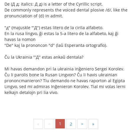
De (Д д; italics: Д д) is a letter of the Cyrillic script.
De commonly represents the voiced dental plosive /d/, like the
pronunciation of ⟨d⟩ in admit.
"д" (majuskle "'Д") estas litero de la cirila alfabeto.
En la rusa lingvo, ĝi estas la 5-a litero de la alfabeto, kaj ĝi
havas la nomon
"De" kaj la prononcon "d" (laŭ Esperanta ortografio).
Ĉu la Ukrainia "'Д" estas ankaŭ dentala?
Mi havas demandon pri la ukrainia inĝeniero Sergei Korolev.
Ĉu li parolis bone la Rusan Lingvon? Ĉu li havis ukrainian
prononcmanieron? Tiu demando ne havas raporton al Egipta
Lingvo, sed mi admiras Inĝenieron Korolev. Tial mi volas lerni
kelkajn detalojn pri lia vivo.
1
«
<
2
>
»