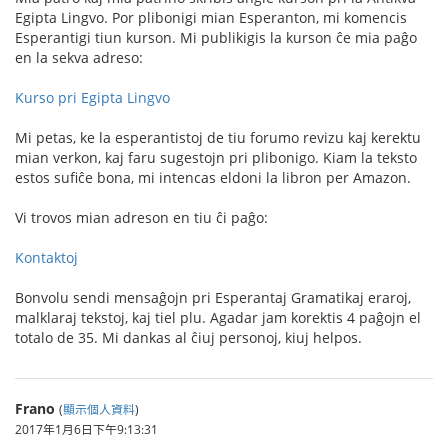
Egipta Lingvo. Por plibonigi mian Esperanton, mi komencis
Esperantigi tiun kurson. Mi publikigis la kurson ĉe mia paĝo
en la sekva adreso:
Kurso pri Egipta Lingvo
Mi petas, ke la esperantistoj de tiu forumo revizu kaj kerektu
mian verkon, kaj faru sugestojn pri plibonigo. Kiam la teksto
estos sufiĉe bona, mi intencas eldoni la libron per Amazon.
Vi trovos mian adreson en tiu ĉi paĝo:
Kontaktoj
Bonvolu sendi mensaĝojn pri Esperantaj Gramatikaj eraroj,
malklaraj tekstoj, kaj tiel plu. Agadar jam korektis 4 paĝojn el
totalo de 35. Mi dankas al ĉiuj personoj, kiuj helpos.
Frano
(
顯示個人資料
)
2017年1月6日下午9:13:31