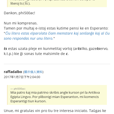
literoj ts ( t͡s ).
Dankon, phi500ac!
Nun mi komprenas.
Tamen por multaj e-istoj estas kutime pensi ke en Esperanto:
"
Ĉiu litero estas elparolata ĉiam memstare kaj senŝanĝe kaj al ĉiu
sono respondas nur unu litero.
"
ts
estas uzata pleje en kunmetitaj vortoj (ar
ts
ilko, gaze
ts
ervo,
k.t.p.) kie ĝi sonas tute malsimile de
c
.
raffadalbo
(
顯示個人資料
)
2017年1月7日下午2:04:00
phi500ac:
Mia patro kaj mia patrino skribis angle kurson pri la Antikva
Egipta Lingvo. Por plibonigi mian Esperanton, mi komencis
Esperantigi tiun kurson.
Unue, mi gratulas vin pro tiu tre interesa iniciato. Taŭgas ke