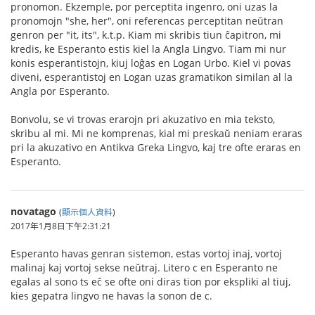
pronomon. Ekzemple, por perceptita ingenro, oni uzas la
pronomojn "she, her", oni referencas perceptitan neŭtran
genron per "it, its", k.t.p. Kiam mi skribis tiun ĉapitron, mi
kredis, ke Esperanto estis kiel la Angla Lingvo. Tiam mi nur
konis esperantistojn, kiuj loĝas en Logan Urbo. Kiel vi povas
diveni, esperantistoj en Logan uzas gramatikon similan al la
Angla por Esperanto.
Bonvolu, se vi trovas erarojn pri akuzativo en mia teksto,
skribu al mi. Mi ne komprenas, kial mi preskaŭ neniam eraras
pri la akuzativo en Antikva Greka Lingvo, kaj tre ofte eraras en
Esperanto.
novatago
(
顯示個人資料
)
2017年1月8日下午2:31:21
Esperanto havas genran sistemon, estas vortoj inaj, vortoj
malinaj kaj vortoj sekse neŭtraj. Litero c en Esperanto ne
egalas al sono ts eĉ se ofte oni diras tion por ekspliki al tiuj,
kies gepatra lingvo ne havas la sonon de c.