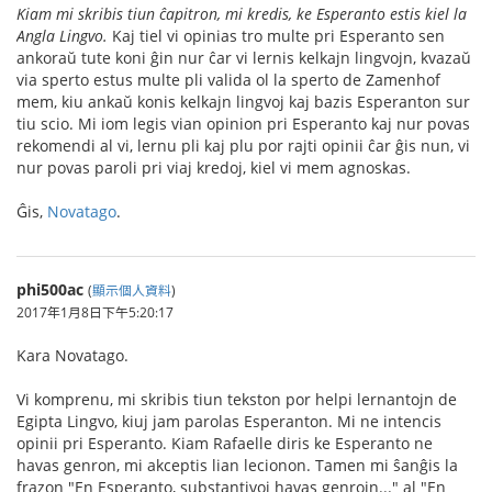
Kiam mi skribis tiun ĉapitron, mi kredis, ke Esperanto estis kiel la
Angla Lingvo.
Kaj tiel vi opinias tro multe pri Esperanto sen
ankoraŭ tute koni ĝin nur ĉar vi lernis kelkajn lingvojn, kvazaŭ
via sperto estus multe pli valida ol la sperto de Zamenhof
mem, kiu ankaŭ konis kelkajn lingvoj kaj bazis Esperanton sur
tiu scio. Mi iom legis vian opinion pri Esperanto kaj nur povas
rekomendi al vi, lernu pli kaj plu por rajti opinii ĉar ĝis nun, vi
nur povas paroli pri viaj kredoj, kiel vi mem agnoskas.
Ĝis,
Novatago
.
phi500ac
(
顯示個人資料
)
2017年1月8日下午5:20:17
Kara Novatago.
Vi komprenu, mi skribis tiun tekston por helpi lernantojn de
Egipta Lingvo, kiuj jam parolas Esperanton. Mi ne intencis
opinii pri Esperanto. Kiam Rafaelle diris ke Esperanto ne
havas genron, mi akceptis lian lecionon. Tamen mi ŝanĝis la
frazon "En Esperanto, substantivoj havas genrojn..." al "En