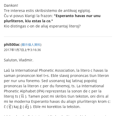
Dankon!
Tre interesa estis skribsistemo de antikvaj egiptoj.
Ĉu vi povus klarigi la frazon:
"Esperanto havas nur unu
plurliteron, kiu estas la
co.
"
Kio distingas
c
-on de aliaj esperantaj literoj?
phi500ac
(
顯示個人資料
)
2017年1月7日上午3:16:36
Saluton, Vladmir.
Laŭ la International Phonetic Association, la litero c havas la
saman prononcon kiel t+s. Eble slavoj prononcas tiun literon
per nur unu fonemo. Sed usonanoj kaj latinaj popoloj
prononcas la literon c per du fonemoj, ts. La International
Phonetic Alphabet (IPA) reprezentas la sonon de c per la
literoj ts ( t͡s ). Tamen post mi skribis tiun tekston, oni diris al
mi ke moderna Esperanto havas du aliajn plurliterojn krom c:
ĉ ( t͡ʃ ) kaj ĝ ( d͡ʒ ). Eble mi korektos la tekston.