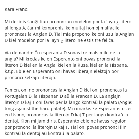
Kara Frano.
Mi decidis ŝanĝi tiun prononcan modelon por la ʿayn ع-litero
al longa A, ĉar mi komprenis, ke multaj homoj malfacile
prononcas la Anglan D. Tial mia propono, ke oni uzu la Anglan
D kiel modelon por la ʿayn ع-litero, ne estis tre feliĉa.
Via demando: Ĉu esperanta D sonas tre malsimile de la
angla? Mi kredas ke en Esperanto oni povas prononci la
literon D kiel en la Angla, kiel en la Rusa, kiel en la Hispana,
k.t.p. Eble en Esperanto oni havas liberajn elektojn por
prononci kelkajn literojn.
Tamen, oni ne prononcas la Anglan D kiel oni prononcas la
Portugalan D, la Hispanan D aŭ la Francan D. La anglajn
literojn D kaj T oni faras per la lango kontraŭ la palato (Angle:
tong against the hard palate). Mi rimarkis ke Esperantistoj, eĉ
en Usono, prononcas la literojn D kaj T per lango kontraŭ la
dentoj. Kion mi jam diris, Esperanto eble ne havas regulon
por prononci la literojn D kaj T. Tial oni povas prononci ilin
kontraŭ la dentoj aŭ kontraŭ la palato.