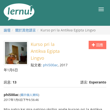
前
往
目
目
錄
錄
論壇
關於其他語言
Kurso pri la Antikva Egipta Lingvo
Kurso pri la
回應
Antikva Egipta
Lingvo
貼文者:
phi500ac
, 2017
年1月6日
訊息:
13
語言:
Esperanto
phi500ac
(
顯示個人資料
)
2017年1月6日下午6:56:46
Mia patro kaj mia patrino skribis angle kurson pri la Antikva