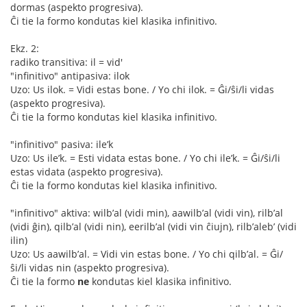
dormas (aspekto progresiva).
Ĉi tie la formo kondutas kiel klasika infinitivo.
Ekz. 2:
radiko transitiva: il = vid'
"infinitivo" antipasiva: ilok
Uzo: Us ilok. = Vidi estas bone. / Yo chi ilok. = Ĝi/ŝi/li vidas
(aspekto progresiva).
Ĉi tie la formo kondutas kiel klasika infinitivo.
"infinitivo" pasiva: ile’k
Uzo: Us ile’k. = Esti vidata estas bone. / Yo chi ile’k. = Ĝi/ŝi/li
estas vidata (aspekto progresiva).
Ĉi tie la formo kondutas kiel klasika infinitivo.
"infinitivo" aktiva: wilb’al (vidi min), aawilb’al (vidi vin), rilb’al
(vidi ĝin), qilb’al (vidi nin), eerilb’al (vidi vin ĉiujn), rilb’aleb’ (vidi
ilin)
Uzo: Us aawilb’al. = Vidi vin estas bone. / Yo chi qilb’al. = Ĝi/
ŝi/li vidas nin (aspekto progresiva).
Ĉi tie la formo
ne
kondutas kiel klasika infinitivo.