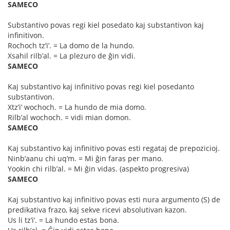
SAMECO
Substantivo povas regi kiel posedato kaj substantivon kaj
infinitivon.
Rochoch tz’i’. = La domo de la hundo.
Xsahil rilb’al. = La plezuro de ĝin vidi.
SAMECO
Kaj substantivo kaj infinitivo povas regi kiel posedanto
substantivon.
Xtz’i’ wochoch. = La hundo de mia domo.
Rilb’al wochoch. = vidi mian domon.
SAMECO
Kaj substantivo kaj infinitivo povas esti regataj de prepozicioj.
Ninb’aanu chi uq’m. = Mi ĝin faras per mano.
Yookin chi rilb’al. = Mi ĝin vidas. (aspekto progresiva)
SAMECO
Kaj substantivo kaj infinitivo povas esti nura argumento (S) de
predikativa frazo, kaj sekve ricevi absolutivan kazon.
Us li tz’i’. = La hundo estas bona.