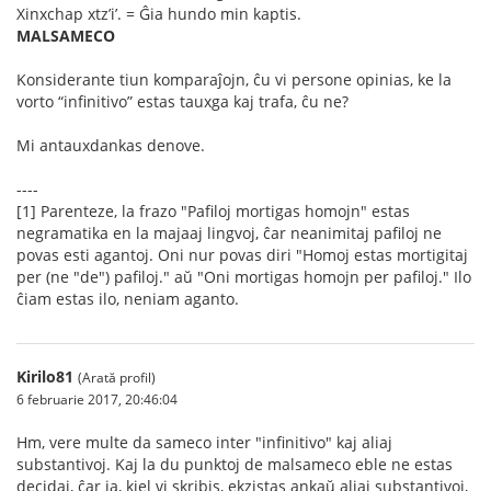
Xinxchap xtz’i’. = Ĝia hundo min kaptis.
MALSAMECO
Konsiderante tiun komparaĵojn, ĉu vi persone opinias, ke la
vorto “infinitivo” estas tauxga kaj trafa, ĉu ne?
Mi antauxdankas denove.
----
[1] Parenteze, la frazo "Pafiloj mortigas homojn" estas
negramatika en la majaaj lingvoj, ĉar neanimitaj pafiloj ne
povas esti agantoj. Oni nur povas diri "Homoj estas mortigitaj
per (ne "de") pafiloj." aŭ "Oni mortigas homojn per pafiloj." Ilo
ĉiam estas ilo, neniam aganto.
Kirilo81
(Arată profil)
6 februarie 2017, 20:46:04
Hm, vere multe da sameco inter "infinitivo" kaj aliaj
substantivoj. Kaj la du punktoj de malsameco eble ne estas
decidaj, ĉar ja, kiel vi skribis, ekzistas ankaŭ aliaj substantivoj,