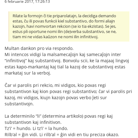
6 februarie 2017, 17:26:13
Rilate la formojn ĉi tie priparolatajn, la decidiga demando
estas, ĉu ili povas funkcii kiel substantivo, do formi aliajn
kazojn, havi nomvortan rekcion (se io tia ekzistas). Se jes,
estus pli oportune nomi ilin (de)verba substantivo, se ne,
tiam mi ne vidas kaŭzon ne nomi ilin infinitivoj.
Multan dankon pro via respondo.
Mi intencos vidigi la malsamecaĵojn kaj samecaĵojn inter
“infinitivoj” kaj substantivoj. Bonvolu scii, ke la majaaj lingvoj
estas kapo-markantaj kaj tial la kazoj de substantivoj estas
markataj sur la verboj.
Ĉar vi parolis pri rekcio, mi vidigos, kio povas regi
substantivon kaj kion povas regi substantivo; ĉar vi parolis pri
kazoj, mi vidigos, kiujn kazojn povas verbo ĵeti sur
substantivojn.
La determinilo “li” (determina artikolo) povas regi kaj
substantivon kaj infinitivon.
Tz’i’ = hundo. Li tz’i’ = la hundo.
Rilb’al = ĝin vidi. Li rilb’al = ĝin vidi en tiu preciza okazo.