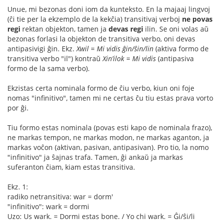
Unue, mi bezonas doni iom da kunteksto. En la majaaj lingvoj
(ĉi tie per la ekzemplo de la kekĉia) transitivaj verboj
ne povas
regi
rektan objekton, tamen ja
devas regi
ilin. Se oni volas aŭ
bezonas forlasi la objekton de transitiva verbo, oni devas
antipasivigi ĝin. Ekz.
Xwil = Mi vidis ĝin/ŝin/lin
(aktiva formo de
transitiva verbo "il") kontraŭ
Xin’ilok = Mi vidis
(antipasiva
formo de la sama verbo).
Ekzistas certa nominala formo de ĉiu verbo, kiun oni foje
nomas "infinitivo", tamen mi ne certas ĉu tiu estas prava vorto
por ĝi.
Tiu formo estas nominala (povas esti kapo de nominala frazo),
ne markas tempon, ne markas modon, ne markas aganton, ja
markas voĉon (aktivan, pasivan, antipasivan). Pro tio, la nomo
"infinitivo" ja ŝajnas trafa. Tamen, ĝi ankaŭ ja markas
suferanton ĉiam, kiam estas transitiva.
Ekz. 1:
radiko netransitiva: war = dorm'
"infinitivo": wark = dormi
Uzo: Us wark. = Dormi estas bone. / Yo chi wark. = Ĝi/ŝi/li