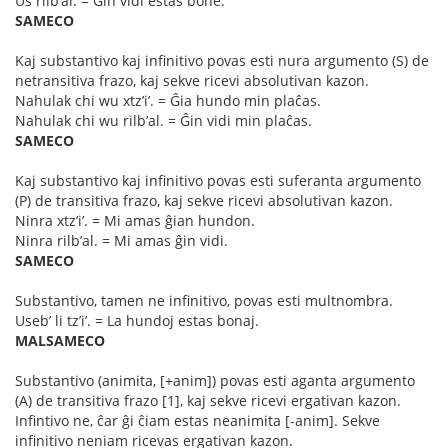
Us rilb’al. = Ĝin vidi estas bone.
SAMECO
Kaj substantivo kaj infinitivo povas esti nura argumento (S) de
netransitiva frazo, kaj sekve ricevi absolutivan kazon.
Nahulak chi wu xtz’i’. = Ĝia hundo min plaĉas.
Nahulak chi wu rilb’al. = Ĝin vidi min plaĉas.
SAMECO
Kaj substantivo kaj infinitivo povas esti suferanta argumento
(P) de transitiva frazo, kaj sekve ricevi absolutivan kazon.
Ninra xtz’i’. = Mi amas ĝian hundon.
Ninra rilb’al. = Mi amas ĝin vidi.
SAMECO
Substantivo, tamen ne infinitivo, povas esti multnombra.
Useb’ li tz’i’. = La hundoj estas bonaj.
MALSAMECO
Substantivo (animita, [+anim]) povas esti aganta argumento
(A) de transitiva frazo [1], kaj sekve ricevi ergativan kazon.
Infintivo ne, ĉar ĝi ĉiam estas neanimita [-anim]. Sekve
infinitivo neniam ricevas ergativan kazon.