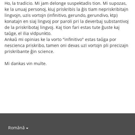
Ho, la tradicio. Mi jam delonge suspektadis tion. Mi supozas,
ke la unuaj personoj, kiuj priskribis la ĝis tiam nepriskribitajn
lingvojn, uzis vortojn (infinitivo, gerundo, gerundivo, ktp)
konatajn en siaj lingvoj por paroli pri la deverbaj substantivoj
de la priskribotaj lingvoj. Kaj tion fari estas tute ĝuste kaj
taŭge, el ilia vidpunkto.
Ankaŭ mi opinias ke la vorto "infinitivo" estas taŭga por
nescienca priskribo, tamen oni devas uzi vortojn pli precizajn
priskribante ĝin science.
Mi dankas vin multe.
Română