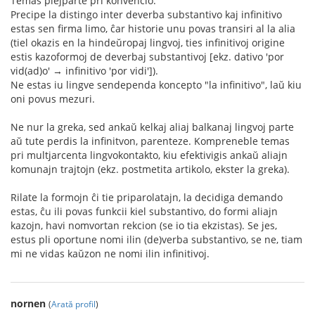
Temas plejparte pri konvencio.
Precipe la distingo inter deverba substantivo kaj infinitivo
estas sen firma limo, ĉar historie unu povas transiri al la alia
(tiel okazis en la hindeŭropaj lingvoj, ties infinitivoj origine
estis kazoformoj de deverbaj substantivoj [ekz. dativo 'por
vid(ad)o' → infinitivo 'por vidi']).
Ne estas iu lingve sendependa koncepto "la infinitivo", laŭ kiu
oni povus mezuri.
Ne nur la greka, sed ankaŭ kelkaj aliaj balkanaj lingvoj parte
aŭ tute perdis la infinitvon, parenteze. Kompreneble temas
pri multjarcenta lingvokontakto, kiu efektivigis ankaŭ aliajn
komunajn trajtojn (ekz. postmetita artikolo, ekster la greka).
Rilate la formojn ĉi tie priparolatajn, la decidiga demando
estas, ĉu ili povas funkcii kiel substantivo, do formi aliajn
kazojn, havi nomvortan rekcion (se io tia ekzistas). Se jes,
estus pli oportune nomi ilin (de)verba substantivo, se ne, tiam
mi ne vidas kaŭzon ne nomi ilin infinitivoj.
nornen
(
Arată profil
)