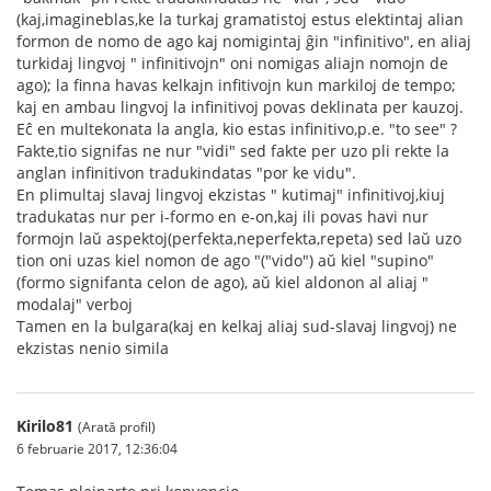
(kaj,imagineblas,ke la turkaj gramatistoj estus elektintaj alian
formon de nomo de ago kaj nomigintaj ĝin "infinitivo", en aliaj
turkidaj lingvoj " infinitivojn" oni nomigas aliajn nomojn de
ago); la finna havas kelkajn infitivojn kun markiloj de tempo;
kaj en ambau lingvoj la infinitivoj povas deklinata per kauzoj.
Eĉ en multekonata la angla, kio estas infinitivo,p.e. "to see" ?
Fakte,tio signifas ne nur "vidi" sed fakte per uzo pli rekte la
anglan infinitivon tradukindatas "por ke vidu".
En plimultaj slavaj lingvoj ekzistas " kutimaj" infinitivoj,kiuj
tradukatas nur per i-formo en e-on,kaj ili povas havi nur
formojn laŭ aspektoj(perfekta,neperfekta,repeta) sed laŭ uzo
tion oni uzas kiel nomon de ago "("vido") aŭ kiel "supino"
(formo signifanta celon de ago), aŭ kiel aldonon al aliaj "
modalaj" verboj
Tamen en la bulgara(kaj en kelkaj aliaj sud-slavaj lingvoj) ne
ekzistas nenio simila
Kirilo81
(Arată profil)
6 februarie 2017, 12:36:04