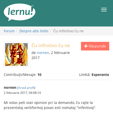
Mergi
la
Meni
conținut
Forum
Despre alte limbi
Ĉu infinitivo ĉu ne
Ĉu infinitivo ĉu ne
Răspunde
de
nornen
, 2 februarie
2017
Contribuții/Mesaje:
10
Limbă:
Esperanto
nornen
(
Arată profil
)
2 februarie 2017, 04:08:14
Mi volas peti vian opinion pri la demando, ĉu rajte la
prezentotaj verbformoj povas esti nomataj "infinitivoj".