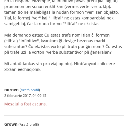
En la Hispana ekzemple, la infinitivo povas preni (kaj alglui)
pronomon personan enklitikan (verme, verte, verlo, ktp),
tamen tio ne malebligas la nudan formon "ver" sen objekto.
Tial, la formoj "ver" kaj "~ilb’al" ne estas kompareblaj nek
samigeblaj, ĉar la nuda formo "*ilb’al" ne ekzistas.
Mia demando estas: Ĉu estas trafe nomi tian ĉi formon
(~ilb’al) "infinitivo", kvankam ĝi devige bezonas marki
suferanton? Ĉu ekzistas vorto pli trafa por ĝin nomi? Ĉu estus
pli trafe uzi la vorton "verba substantivo" pli ĝeneralan?
Mi antaŭdankas vin pro viaj opinioj. Ninb’anyoxi chik eere
xb’aan eechaq’onik.
nornen
(
Arată profil
)
2 februarie 2017, 04:09:15
Mesajul a fost ascuns.
Grown
(Arată profil)