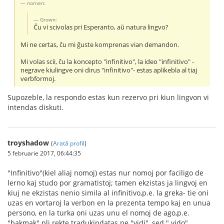
nornen:
Grown:
Ĉu vi scivolas pri Esperanto, aŭ natura lingvo?
Mi ne certas, ĉu mi ĝuste komprenas vian demandon.
Mi volas scii, ĉu la koncepto "infinitivo", la ideo "infinitivo" -
negrave kiulingve oni dirus "infinitivo"- estas aplikebla al tiaj
verbformoj.
Supozeble, la respondo estas kun rezervo pri kiun lingvon vi
intendas diskuti.
troyshadow
(
Arată profil
)
5 februarie 2017, 06:44:35
"Infinitivo"(kiel aliaj nomoj) estas nur nomoj por faciligo de
lerno kaj studo por gramatistoj; tamen ekzistas ja lingvoj en
kiuj ne ekzistas nenio simila al infinitivo,p.e. la greka- tie oni
uzas en vortaroj la verbon en la prezenta tempo kaj en unua
persono, en la turka oni uzas unu el nomoj de ago,p.e.
"bakmak" pli rekte tradukindatas ne "vidi", sed " vido"