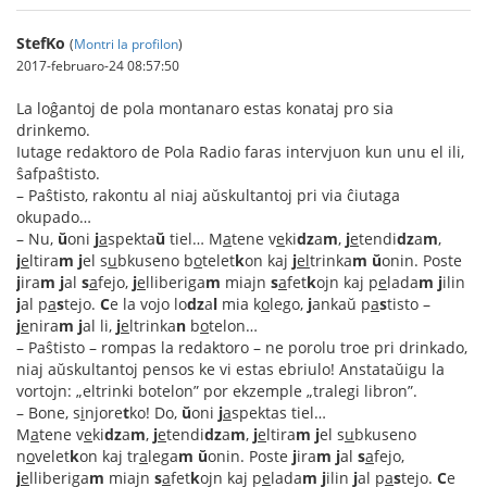
StefKo
(
Montri la profilon
)
2017-februaro-24 08:57:50
La loĝantoj de pola montanaro estas konataj pro sia
drinkemo.
Iutage redaktoro de Pola Radio faras intervjuon kun unu el ili,
ŝafpaŝtisto.
– Paŝtisto, rakontu al niaj aŭskultantoj pri via ĉiutaga
okupado…
– Nu,
ŭ
oni
j
a
spekta
ŭ
tiel… M
a
tene v
e
ki
dz
a
m
,
j
e
tendi
dz
a
m
,
j
e
ltira
m
j
el s
u
bkuseno b
o
telet
k
on kaj
j
el
trinka
m
ŭ
onin. Poste
j
ira
m
j
al
s
a
fejo,
j
e
lliberiga
m
miajn
s
a
fet
k
ojn kaj p
e
lada
m
j
ilin
j
al p
a
s
tejo.
C
e la vojo lo
dz
a
l
mia k
o
lego,
j
ankaŭ p
a
s
tisto –
j
e
nira
m
j
al li,
j
e
ltrinka
n
b
o
telon…
– Paŝtisto – rompas la redaktoro – ne porolu troe pri drinkado,
niaj aŭskultantoj pensos ke vi estas ebriulo! Anstataŭigu la
vortojn: „eltrinki botelon” por ekzemple „tralegi libron”.
– Bone, s
i
njore
t
ko! Do,
ŭ
oni
j
a
spektas tiel…
M
a
tene v
e
ki
dz
a
m
,
j
e
tendi
dz
a
m
,
j
e
ltira
m
j
el s
u
bkuseno
n
o
velet
k
on kaj tr
a
lega
m
ŭ
onin. Poste
j
ira
m
j
al
s
a
fejo,
j
e
lliberiga
m
miajn
s
a
fet
k
ojn kaj p
e
lada
m
j
ilin
j
al p
a
s
tejo.
C
e