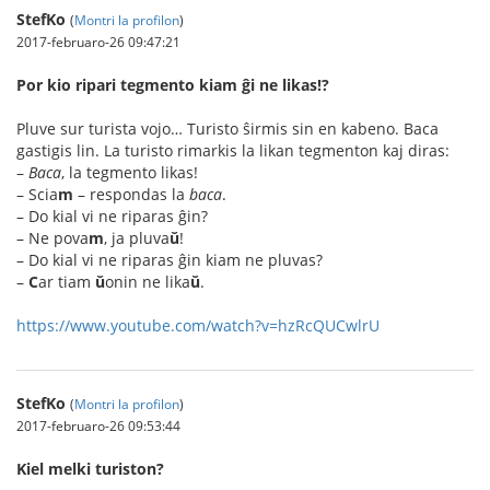
StefKo
(
Montri la profilon
)
2017-februaro-26 09:47:21
Por kio ripari tegmento kiam ĝi ne likas!?
Pluve sur turista vojo… Turisto ŝirmis sin en kabeno. Baca
gastigis lin. La turisto rimarkis la likan tegmenton kaj diras:
–
Baca
, la tegmento likas!
– Scia
m
– respondas la
baca
.
– Do kial vi ne riparas ĝin?
– Ne pova
m
, ja pluva
ŭ
!
– Do kial vi ne riparas ĝin kiam ne pluvas?
–
C
ar tiam
ŭ
onin ne lika
ŭ
.
https://www.youtube.com/watch?v=hzRcQUCwlrU
StefKo
(
Montri la profilon
)
2017-februaro-26 09:53:44
Kiel melki turiston?