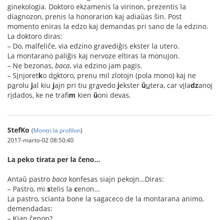
ginekologia. Doktoro ekzamenis la virinon, prezentis la
diagnozon, prenis la honorarion kaj adiaŭas ŝin. Post
momento eniras la edzo kaj demandas pri sano de la edzino.
La doktoro diras:
– Do, malfeliĉe, via edzino gravediĝis ekster la utero.
La montarano paliĝis kaj nervoze eltiras la monujon.
– Ne bezonas,
baca
, via edzino jam pagis.
– S
i
njoret
k
o d
o
ktoro, prenu mil zlotojn (pola mono) kaj ne
p
a
rolu
j
al kiu
j
ajn pri tiu gr
a
vedo
j
ekster
ŭ
u
tera, car v
i
la
dz
anoj
r
i
dados, ke ne trafi
m
kien
ŭ
oni devas.
StefKo
(
Montri la profilon
)
2017-marto-02 08:50:40
La peko tirata per la ĉeno…
Antaŭ pastro
baca
konfesas siajn pekojn…Diras:
– Pastro, mi
s
telis la
c
enon…
La pastro, scianta bone la sagaceco de la montarana animo,
demendadas:
– Kian ĉenon?