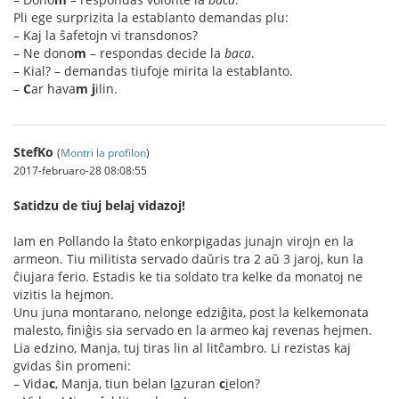
Pli ege surprizita la establanto demandas plu:
– Kaj la ŝafetojn vi transdonos?
– Ne dono
m
– respondas decide la
baca
.
– Kial? – demandas tiufoje mirita la establanto.
–
C
ar hava
m
j
ilin.
StefKo
(
Montri la profilon
)
2017-februaro-28 08:08:55
Satidzu de tiuj belaj vidazoj!
Iam en Pollando la ŝtato enkorpigadas junajn virojn en la
armeon. Tiu militista servado daŭris tra 2 aŭ 3 jaroj, kun la
ĉiujara ferio. Estadis ke tia soldato tra kelke da monatoj ne
vizitis la hejmon.
Unu juna montarano, nelonge edziĝita, post la kelkemonata
malesto, finiĝis sia servado en la armeo kaj revenas hejmen.
Lia edzino, Manja, tuj tiras lin al litĉambro. Li rezistas kaj
gvidas ŝin promeni:
– Vida
c
, Manja, tiun belan l
a
zuran
c
i
elon?