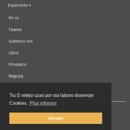
Esperanto
Pri ni
Teamo
Subtenu nin
Libro
Privateco
Reguloj
Kontaktu nin
Tiu ĉi retejo uzas por sia laboro dosierojn
Cookies.
Pliaj informoj
Akcepti
© 2002-2026 lernu.net |
Impressum