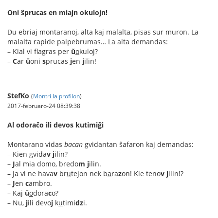
Oni ŝprucas en miajn okulojn!
Du ebriaj montaranoj, alta kaj malalta, pisas sur muron. La
malalta rapide palpebrumas… La alta demandas:
– Kial vi flagras per
ŭ
o
kuloj?
–
C
ar
ŭ
oni
s
prucas
j
en
j
ilin!
StefKo
(
Montri la profilon
)
2017-februaro-24 08:39:38
Al odoraĉo ili devos kutimiĝi
Montarano vidas
bacan
gvidantan ŝafaron kaj demandas:
– Kien gvida
v
j
ilin?
–
J
al mia domo, bredo
m
j
ilin.
– Ja vi ne hava
v
br
u
tejon nek b
a
ra
z
on! Kie teno
v
j
ilin!?
–
J
en
c
ambro.
– Kaj
ŭ
o
dora
c
o?
– Nu,
j
ili devo
j
k
u
timi
dz
i.