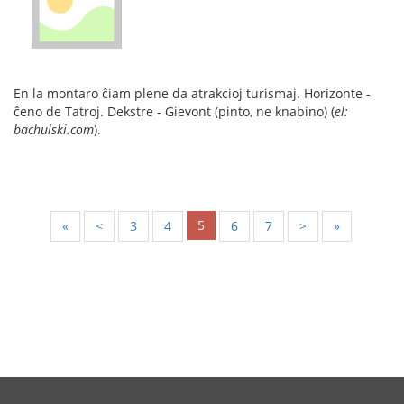
En la montaro ĉiam plene da atrakcioj turismaj. Horizonte -
ĉeno de Tatroj. Dekstre - Gievont (pinto, ne knabino) (
el:
bachulski.com
).
5
«
<
3
4
6
7
>
»