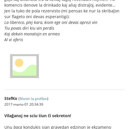
komencis denove la drinkado kaj aliaj distraĵoj, evidente…
Jen la tuko de pola rezervisto (mi pensas ke nur la skribaĵon
sur flageto oni devas esperantigi):
La libereco, plej kara, kiom ege oni devas aprezi vin
Tiu povas diri kiu vin perdis
Kaj dekvin monatojn en armeo
Al vi oferis
StefKo
(
Montri la profilon
)
2017-marto-01 20:34:39
Vilaĝanoj ne sciu tiun ĉi sekreton!
Unu
baca
kondukis sian gravedan edzinon je ekzameno