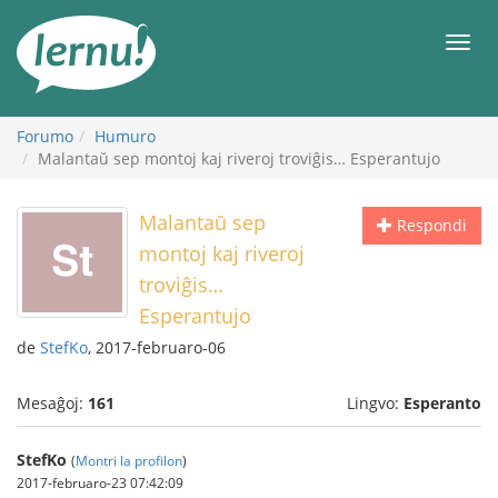
Al
la
Men
enhavo
Forumo
Humuro
Malantaŭ sep montoj kaj riveroj troviĝis… Esperantujo
Malantaŭ sep
Respondi
montoj kaj riveroj
troviĝis…
Esperantujo
de
StefKo
, 2017-februaro-06
Mesaĝoj:
161
Lingvo:
Esperanto
StefKo
(
Montri la profilon
)
2017-februaro-23 07:42:09