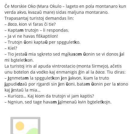
Ĉe Morskie Oko (Mara Okulo – lageto en pola montanaro kun
verda akvo, kvazaŭ mare) sidas maljuna montarano.
Trapasantaj turistoj demandas lin:
–
Baca
, kion vi faras ĉi tie?
– Kapta
m
trutojn – li respondas.
– Ja vi ne havas fiŝkaptilon!
– Trutojn
ŭ
oni kapta
ŭ
per sp
e
gulet
k
o.
– Kiel?
– Tio jesta
ŭ
mia s
e
kreto sed m
a
lka
s
o
m
ŭ
onin se vi donos
j
al
mi b
o
telet
k
on.
La turistoj iris al apuda vintrostacio (monta ŝirmejo), aĉetis
unu botelon da vodko kaj enmanigis ĝin al la
baca
. Tiu diras:
–
J
e
nmeta
m
la sp
e
gulet
k
on
j
en
j
akvon, kiam la truto
j
a
pudi
dz
aŭ por r
i
gardi sin
j
en
ŭ
oni, bata
m
ŭ
onin per la
s
tono
kaj
j
estaŭ la mia…
– Kuriozo… Kaj kiom da trutojn vi jam kaptis?
– N
e
niun, sed tage hava
m
j
a
lmenaŭ kvin b
o
telet
k
ojn.