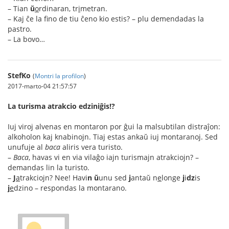
– Tian
ŭ
o
rdinaran, tr
i
metran.
– Kaj ĉe la fino de tiu ĉeno kio estis? – plu demendadas la
pastro.
– La bovo…
StefKo
(
Montri la profilon
)
2017-marto-04 21:57:57
La turisma atrakcio edziniĝis!?
Iuj viroj alvenas en montaron por ĝui la malsubtilan distraĵon:
alkoholon kaj knabinojn. Tiaj estas ankaŭ iuj montaranoj. Sed
unufuje al
baca
aliris vera turisto.
–
Baca
, havas vi en via vilaĝo iajn turismajn atrakciojn? –
demandas lin la turisto.
–
J
a
trakciojn? Nee! Havi
n
ŭ
unu sed
j
antaŭ n
e
longe
j
i
dz
is
j
e
dzino – respondas la montarano.