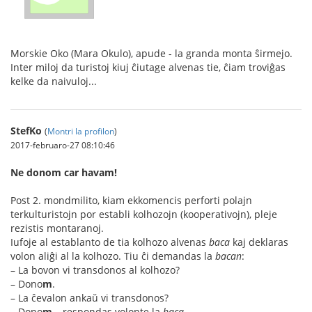
Morskie Oko (Mara Okulo), apude - la granda monta ŝirmejo.
Inter miloj da turistoj kiuj ĉiutage alvenas tie, ĉiam troviĝas
kelke da naivuloj...
StefKo
(
Montri la profilon
)
2017-februaro-27 08:10:46
Ne donom car havam!
Post 2. mondmilito, kiam ekkomencis perforti polajn
terkulturistojn por establi kolhozojn (kooperativojn), pleje
rezistis montaranoj.
Iufoje al establanto de tia kolhozo alvenas
baca
kaj deklaras
volon aliĝi al la kolhozo. Tiu ĉi demandas la
bacan
:
– La bovon vi transdonos al kolhozo?
– Dono
m
.
– La ĉevalon ankaŭ vi transdonos?
– Dono
m
– respondas volonte la
baca
.