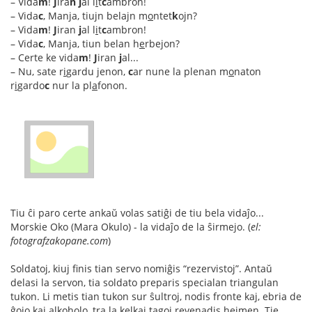
– Vida
m
!
J
ira
n
j
al l
i
t
c
ambron!
– Vida
c
, Manja, tiujn belajn m
o
ntet
k
ojn?
– Vida
m
!
J
iran
j
al l
i
t
c
ambron!
– Vida
c
, Manja, tiun belan h
e
rbejon?
– Certe ke vida
m
!
J
iran
j
al...
– Nu, sate r
i
gardu jenon,
c
ar nune la plenan m
o
naton
r
i
gardo
c
nur la pl
a
fonon.
Tiu ĉi paro certe ankaŭ volas satiĝi de tiu bela vidaĵo...
Morskie Oko (Mara Okulo) - la vidaĵo de la ŝirmejo. (
el:
fotografzakopane.com
)
Soldatoj, kiuj finis tian servo nomiĝis “rezervistoj”. Antaŭ
delasi la servon, tia soldato preparis specialan triangulan
tukon. Li metis tian tukon sur ŝultroj, nodis fronte kaj, ebria de
ĝojo kaj alkoholo, tra la kelkaj tagoj revenadis hejmen. Tie