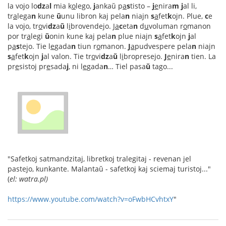
la vojo lo
dz
a
l
mia k
o
lego,
j
ankaŭ p
a
s
tisto –
j
e
nira
m
j
al li,
tr
a
lega
n
kune
ŭ
unu libron kaj pela
n
niajn
s
a
fet
k
ojn. Plue,
c
e
la vojo, tr
o
vi
dz
a
ŭ
l
i
brovendejo. J
a
c
eta
n
d
u
voluman r
o
manon
por tr
a
legi
ŭ
onin kune kaj pela
n
plue niajn
s
a
fet
k
ojn
j
al
p
a
s
tejo. Tie l
e
gada
n
tiun r
o
manon.
J
a
pudvespere pela
n
niajn
s
a
fet
k
ojn
j
al valon. Tie tr
o
vi
dz
a
ŭ
l
i
bropresejo.
J
e
nira
n
tien. La
pr
e
sistoj pr
e
sada
j
, ni l
e
gada
n
… Tiel pasa
ŭ
tago...
"Safetkoj satmandzitaj, libretkoj tralegitaj - revenan jel
pastejo, kunkante. Malantaŭ - safetkoj kaj sciemaj turistoj..."
(
el: watra.pl)
https://www.youtube.com/watch?v=oFwbHCvhtxY
"