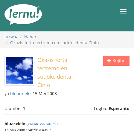
Kwa
maudhui
orod
jukwaa
Habari
Okazis forta tertremo en sudokcidenta Ĉinio
Okazis forta
Kujibu
tertremo en
sudokcidenta
Ĉinio
ya
bluacxielo
, 15 Mei 2008
Ujumbe:
1
Lugha:
Esperanto
bluacxielo
(
Wasifu wa mtumiaji
)
15 Mei 2008 1:46:58 asubuhi