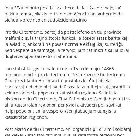
Je la 35-a minuto post la 14-a horo de la 12-a de majo, laŭ
pekina tempo, okazis tertremo en Wenchuan, gubernio de
Sichuan-provinco en sudokcidenta Ĉinio.
Pro tiu Ĉi tertremo, partoj da poŝttelefono en tiu provinco
malfunkciis, la trajno ŝtopis funkcii, la ŝoseoj estas barita kaj
la aviadiloj ankoraŭ ne povas normale ekflugi kaj surteriĝi.
Sed vespere de samtage, la fervojoj jam refunkciis kaj la lokaj
flughavenoj ankaŭ estis malfermita.
Laŭ statistiko, ĝis la mateno de la 15-a de majo, 14866
personoj mortis pro la tertremo. Post okazo de tiu tertremo,
Ĉina prezidanto Hu Jintao tuj postulas ke Ĉiuj-nivelaj
registaroj kiel eble plej baldaŭ savi la vunditojn kaj garantii la
sekurecon de la popolo en katastrofa regiono. Sciinte la
okazon de tiu Ĉi tertremo, Ĉina Ĉefministro Wen Jiabao tuj iris
al la katastrofan regionon por gvidi aktivadon por savi kaj
helpi popolon. En la vespero, Wen Jiabao jam atingis la
katastrofan regionon.
Post okazo de tiu Ĉi tertremo, oni organizis pli ol 2 mil soldatoj
kaj kelkaj kuracistoj-groupoj iri al la katastrofa regionoj por