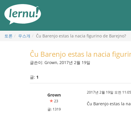
본
문
으
로
토론
우스개
Ĉu Barenjo estas la nacia figurino de Barejno?
Ĉu Barenjo estas la nacia figur
글쓴이: Grown, 2017년 2월 19일
글:
1
2017년 2월 19일 오전 11:05
Grown
23
Ĉu Barenjo estas la na
글: 1319