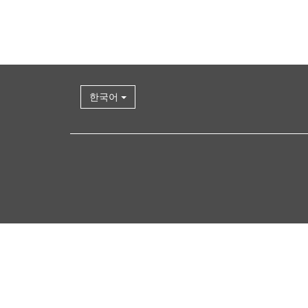
한국어
다
시
위
로