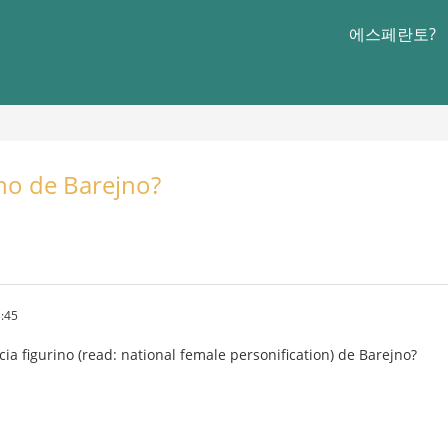
에스페란토?
ino de Barejno?
:45
cia figurino (read: national female personification) de Barejno?