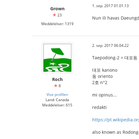
1. sep. 2017 01.01.13
Grown
23
Nun ili havas Daeungd
Meddelelser: 1319
2. sep. 2017 06.04.22
Taepodong-2 = 대포동
대포 kanono
동 oriento
Roch
2호 n°2
8
Vise profilen
mi opinus...
Land: Canada
Meddelelser: 615
redakti
https://pt.wikipedia.o
also known as Rodong