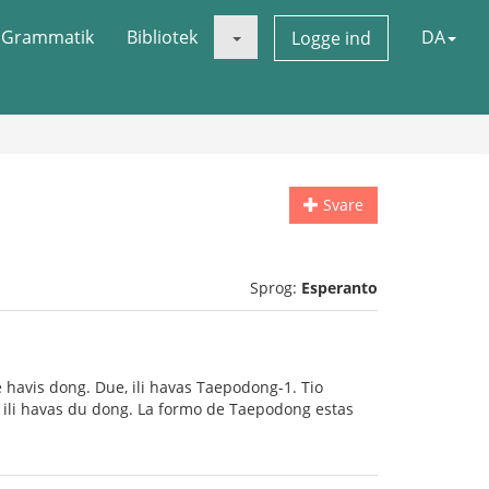
Grammatik
Bibliotek
DA
Logge ind
Svare
Sprog:
Esperanto
 havis dong. Due, ili havas Taepodong-1. Tio
ke ili havas du dong. La formo de Taepodong estas