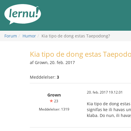
Til
indholdet
Forum
Humor
Kia tipo de dong estas Taepodong?
Kia tipo de dong estas Taepod
af Grown, 20. feb. 2017
Meddelelser:
3
20. feb. 2017 19.12.01
Grown
23
Kia tipo de dong estas
Meddelelser: 1319
signifas ke ili havas 
klaba. Do nun, ili havas