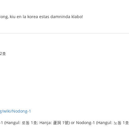
ong, kiu en la korea estas damninda klabo!
 2호
rg/wiki/Nodong-1
-1 (Hangul: 로동 1호; Hanja: 蘆洞 1號) or Nodong-1 (Hangul: 노동 1호