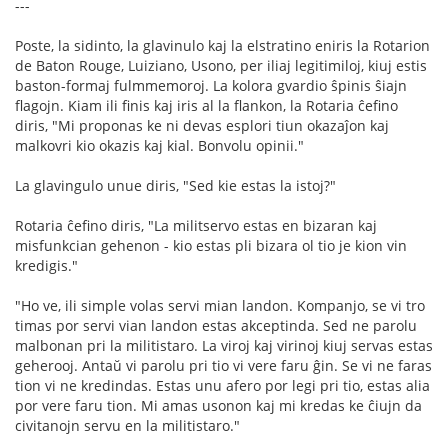
---
Poste, la sidinto, la glavinulo kaj la elstratino eniris la Rotarion
de Baton Rouge, Luiziano, Usono, per iliaj legitimiloj, kiuj estis
baston-formaj fulmmemoroj. La kolora gvardio ŝpinis ŝiajn
flagojn. Kiam ili finis kaj iris al la flankon, la Rotaria ĉefino
diris, "Mi proponas ke ni devas esplori tiun okazaĵon kaj
malkovri kio okazis kaj kial. Bonvolu opinii."
La glavingulo unue diris, "Sed kie estas la istoj?"
Rotaria ĉefino diris, "La militservo estas en bizaran kaj
misfunkcian gehenon - kio estas pli bizara ol tio je kion vin
kredigis."
"Ho ve, ili simple volas servi mian landon. Kompanjo, se vi tro
timas por servi vian landon estas akceptinda. Sed ne parolu
malbonan pri la militistaro. La viroj kaj virinoj kiuj servas estas
geherooj. Antaŭ vi parolu pri tio vi vere faru ĝin. Se vi ne faras
tion vi ne kredindas. Estas unu afero por legi pri tio, estas alia
por vere faru tion. Mi amas usonon kaj mi kredas ke ĉiujn da
civitanojn servu en la militistaro."