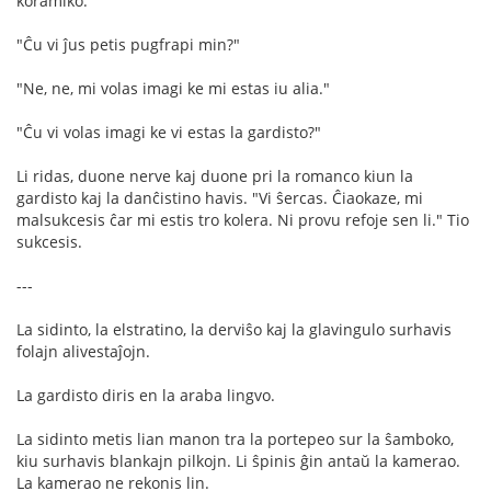
koramiko."
"Ĉu vi ĵus petis pugfrapi min?"
"Ne, ne, mi volas imagi ke mi estas iu alia."
"Ĉu vi volas imagi ke vi estas la gardisto?"
Li ridas, duone nerve kaj duone pri la romanco kiun la
gardisto kaj la danĉistino havis. "Vi ŝercas. Ĉiaokaze, mi
malsukcesis ĉar mi estis tro kolera. Ni provu refoje sen li." Tio
sukcesis.
---
La sidinto, la elstratino, la derviŝo kaj la glavingulo surhavis
folajn alivestaĵojn.
La gardisto diris en la araba lingvo.
La sidinto metis lian manon tra la portepeo sur la ŝamboko,
kiu surhavis blankajn pilkojn. Li ŝpinis ĝin antaŭ la kamerao.
La kamerao ne rekonis lin.