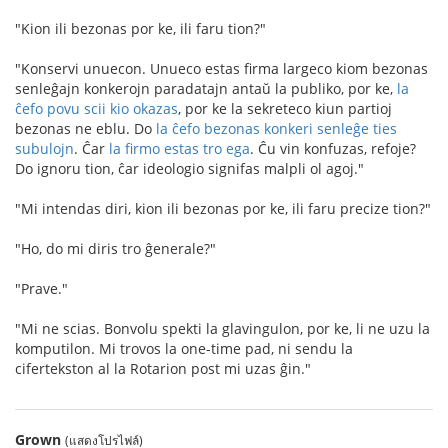
"Kion ili bezonas por ke, ili faru tion?"
"Konservi unuecon. Unueco estas firma largeco kiom bezonas
senleĝajn konkerojn paradatajn antaŭ la publiko, por ke,
la
ĉefo povu scii kio okazas
, por ke la sekreteco kiun partioj
bezonas ne eblu. Do
la ĉefo bezonas konkeri senleĝe ties
subulojn
. Ĉar
la firmo estas tro ega
. Ĉu vin konfuzas, refoje?
Do ignoru tion, ĉar ideologio signifas malpli ol agoj."
"Mi intendas diri, kion ili bezonas por ke, ili faru precize tion?"
"Ho, do mi diris tro ĝenerale?"
"Prave."
"Mi ne scias. Bonvolu spekti la glavingulon, por ke, li ne uzu la
komputilon. Mi trovos la one-time pad, ni sendu la
cifertekston al la Rotarion post mi uzas ĝin."
Grown
(แสดงโปรไฟล์)