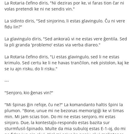
La Rotaria ĉefino diris, "Ni deziras por ke, vi faras tion ĉar ni
volas pretendi ke ni ne sendis vin."
La sidinto diris, "Sed sinjorino, li estas glavingulo. Ĉu ni vere
fidu lin?"
La glavingulo diris, "Sed ankoraŭ vi ne estas vere ĝentila. Sed
la pli granda 'problemo' estas via verba diareo."
La Rotaria ĉefino diris, "Li estas glavingulo, sed li ne estas
krimulo. Sed certu ke li ne havas tranĉilon, nek pistolon, kaj ke
se iu ajn risku, do li risku."
---
"Senjoro, kio ĝenas vin?"
"Mi ŝpinas ĝin refoje, ĉu ne?" La komandanto haltis ŝpini la
plumon. "Bone, unue mi ne bezonas memorigiĝi ke vi timas
min. Mi jam scias tion. Do mi ne estas senjoro, mi estas
sinjoro. Due, la kontestaĵo-respondo estas bazita sur
sturmfusil-ŝpinado. Multe da mia subuloj estas E-1-oj, do mi