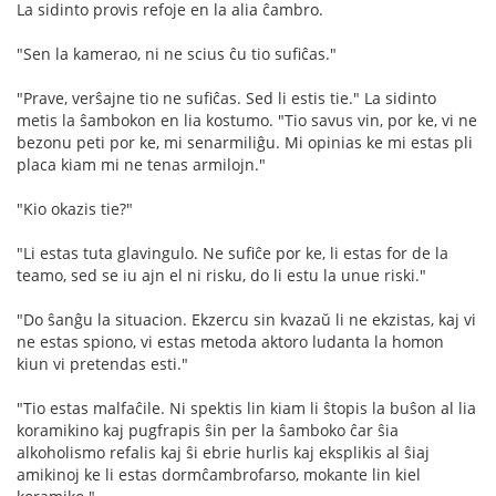
La sidinto provis refoje en la alia ĉambro.
"Sen la kamerao, ni ne scius ĉu tio sufiĉas."
"Prave, verŝajne tio ne sufiĉas. Sed li estis tie." La sidinto
metis la ŝambokon en lia kostumo. "Tio savus vin, por ke, vi ne
bezonu peti por ke, mi senarmiliĝu. Mi opinias ke mi estas pli
placa kiam mi ne tenas armilojn."
"Kio okazis tie?"
"Li estas tuta glavingulo. Ne sufiĉe por ke, li estas for de la
teamo, sed se iu ajn el ni risku, do li estu la unue riski."
"Do ŝanĝu la situacion. Ekzercu sin kvazaŭ li ne ekzistas, kaj vi
ne estas spiono, vi estas metoda aktoro ludanta la homon
kiun vi pretendas esti."
"Tio estas malfaĉile. Ni spektis lin kiam li ŝtopis la buŝon al lia
koramikino kaj pugfrapis ŝin per la ŝamboko ĉar ŝia
alkoholismo refalis kaj ŝi ebrie hurlis kaj eksplikis al ŝiaj
amikinoj ke li estas dormĉambrofarso, mokante lin kiel