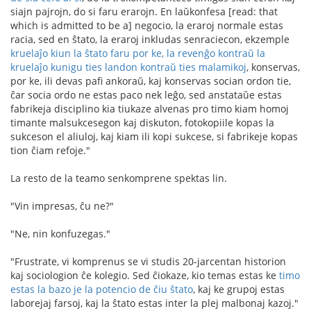
siajn pajrojn, do si faru erarojn. En laŭkonfesa [read: that
which is admitted to be a] negocio, la eraroj normale estas
racia, sed en ŝtato, la eraroj inkludas senraciecon, ekzemple
kruelaĵo kiun la ŝtato faru por ke, la revenĝo kontraŭ la
kruelaĵo kunigu ties landon kontraŭ ties malamikoj
, konservas,
por ke, ili devas pafi ankoraŭ, kaj konservas socian ordon tie,
ĉar socia ordo ne estas paco nek leĝo, sed anstataŭe estas
fabrikeja disciplino kia tiukaze alvenas pro timo kiam homoj
timante malsukcesegon kaj diskuton, fotokopiile kopas la
sukceson el aliuloj, kaj kiam ili kopi sukcese, si fabrikeje kopas
tion ĉiam refoje."
La resto de la teamo senkomprene spektas lin.
"Vin impresas, ĉu ne?"
"Ne, nin konfuzegas."
"Frustrate, vi komprenus se vi studis 20-jarcentan historion
kaj sociologion ĉe kolegio. Sed ĉiokaze, kio temas estas ke
timo
estas la bazo je la potencio de ĉiu ŝtato
, kaj ke grupoj estas
laborejaj farsoj, kaj la ŝtato estas inter la plej malbonaj kazoj."