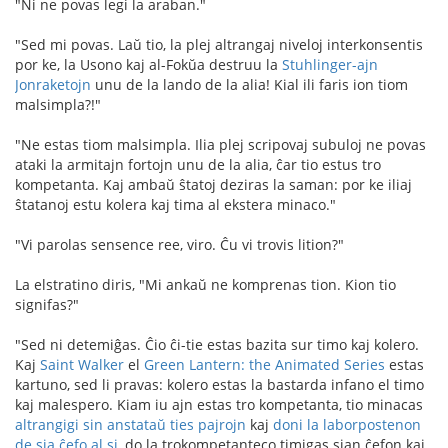
"Ni ne povas legi la araban."
"Sed mi povas. Laŭ tio, la plej altrangaj niveloj interkonsentis
por ke, la Usono kaj al-Fokŭa destruu la
Stuhlinger-ajn
Jonraketojn
unu de la lando de la alia! Kial ili faris ion tiom
malsimpla?!"
"Ne estas tiom malsimpla. Ilia plej scripovaj subuloj ne povas
ataki la armitajn fortojn unu de la alia, ĉar tio estus tro
kompetanta. Kaj ambaŭ ŝtatoj deziras la saman: por ke iliaj
ŝtatanoj estu kolera kaj tima al ekstera minaco."
"Vi parolas sensence ree, viro. Ĉu vi trovis lition?"
La elstratino diris, "Mi ankaŭ ne komprenas tion. Kion tio
signifas?"
"Sed ni detemiĝas. Ĉio ĉi-tie estas bazita sur timo kaj kolero.
Kaj
Saint Walker
el
Green Lantern: the Animated Series
estas
kartuno, sed li pravas: kolero estas la bastarda infano el timo
kaj malespero. Kiam iu ajn estas tro kompetanta, tio minacas
altrangigi sin anstataŭ ties pajrojn
kaj
doni la laborpostenon
de sia ĉefo al si
, do la trokompetanteco timigas sian ĉefon kaj