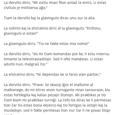
La derviŝo diris, "Mi vizitu mian filon antaŭ la eniro. Li estas
civilulo je militserva aĝo,"
Tiam la derviŝo kaj la glavingulo diras unu sur la alia.
La sidinto kaj la elstratino diris al la glavingulo, "Enŝlosu,
glavingulo vi estas!"
La glavingulo diris, "Tio ne fakte estas mia nomo!"
La derviŝo diris, "do mi ĉiam komandas por ke, li estu interna,
timante la telestiraviadilojn. Sed li ofte malobeas. Li estas
adulto nun, malgraŭ ĉio."
La elstratino diris, "Ni dependas ke vi faros vian parton."
La derviŝo diris, "Prave. Se okazoj iĝos el malbone al
malbonege, do mi eliros vivon turnigante mian tanouraon, kiu
estas fortikigita kaj kaŝas pezajn ŝtonojn. Mi praktikas je tio
ĉiam kiam mi praktikas turniĝi. La ĉefo tie diras ke li permesas
tion ĉar tio estas bona ekzerco kaj tio fortigas la ostojn kaj la
muskolojn, sed li fakte permesas tion nur ĉar li ne povas ŝtopi