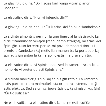
La glavingulo diris, "Do li scias kiel rompi vitran planon.
Bonega."
La elstratino diris, "Kion vi intendis diri?"
La glavingulo diris, "Kaj li? Ĉu li scias kiel ŝpini la ŝambokon?"
La sidinto almontris per nur la unu fingro al la glavingulo kaj
diris, "Damnindan veraĵon [read: damn straight], mi scias kiel
ŝpini ĝin. Nun forreiru por ke, mi povu demonstri tion." Li
prenis la ŝambokon kaj metis lian manon tra la portepeo, kaj li
ŝpinadis ĝin antaŭ la kamerao. Io estis malprava pri tio.
La elstratino diris, "Vi ŝpinis bone, sed la kamerao scias ke la
homo kiu vi pretendu esti ŝpinis alie."
La sidinto malkolerigis sin, kaj ŝpinis ĝin refoje. La kamerao
estis parto de nura malmultekosta ordinara sistemo, sed ĝi
estis efektiva. Sed se oni scripove ŝpinus, ke si mistifikus ĝin!
"Ĉu tio sufiĉas?"
Ne estis sufiĉa. La elstratino diris ke ne, ne estis sufiĉe.