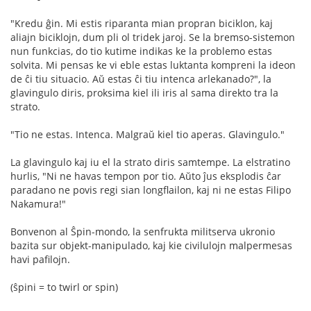
"Kredu ĝin. Mi estis riparanta mian propran biciklon, kaj
aliajn biciklojn, dum pli ol tridek jaroj. Se la bremso-sistemon
nun funkcias, do tio kutime indikas ke la problemo estas
solvita. Mi pensas ke vi eble estas luktanta kompreni la ideon
de ĉi tiu situacio. Aŭ estas ĉi tiu intenca arlekanado?", la
glavingulo diris, proksima kiel ili iris al sama direkto tra la
strato.
"Tio ne estas. Intenca. Malgraŭ kiel tio aperas. Glavingulo."
La glavingulo kaj iu el la strato diris samtempe. La elstratino
hurlis, "Ni ne havas tempon por tio. Aŭto ĵus eksplodis ĉar
paradano ne povis regi sian longflailon, kaj ni ne estas Filipo
Nakamura!"
Bonvenon al Ŝpin-mondo, la senfrukta militserva ukronio
bazita sur objekt-manipulado, kaj kie civilulojn malpermesas
havi pafilojn.
(ŝpini = to twirl or spin)