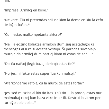
nin."
"Imprese. Armiloj en kirko."
"Ne vere. Ĉiu ni pretendas scii ne kion la domo en kiu la ĉefo
tie loĝas kaŝas."
"Ĉu li estas malkompetanta aktoro?"
"Ne, lia edzino kolektas armilojn dum ŝiaj aĉetadegoj kaj
mensogas al li ke ŝi aĉestis vestojn. Ŝi paradas ŝoveblajn
murojn da armiloj dum partioj kiam ni estas tie sen li."
"Do, ĉu nafsoj (legi: bazaj deziroj) estas tie?"
"Ho, jes, ni fakte estas superflua kun nafsoj."
"Aferkoncerne refoje, ĉu la muroj tie estas forta?"
"Jes, sed mi scias al kio tio iras. Laŭ tio ... la pordoj estas nur
malmultaj rekoj kun baza vitro inter ili. Destrui la vitron per
turniĝo eble eblas."