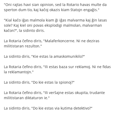
"Oni rajtas havi sian opinion, sed la Rotario havas multe da
sperton dum tio, kaj kaĉoj okazis kiam ŝtatojn engaĝis."
"Kial kaĉo iĝas malmola kiam ĝi iĝas malvarma kaj ĝin lasas
sole? Kaj kiel oni povas eksplodigi malmolan, malvarman
kaĉon?", la sidinto diris.
La Rotaria ĉefino diris, "Malaferkoncerne. Ni ne deziras
militistaran rezulton."
La sidinto diris, "Kie estas la amaskomunikilo?"
La Rotaria ĉefino diris, "Ili estas baza sur reklamoj. Ni ne fidas
la reklamantojn."
La sidinto diris, "Do kie estas la spionoj?"
La Rotaria ĉefino diris, "Ili verŝajne estas okupita, trudante
militistaran diktaturon ie."
La sidinto diris, "Do kie estas via kutima detektivo?"