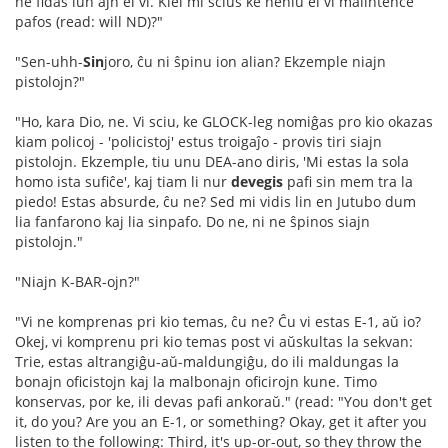
ne fidas iun ajn el vi. Kiel mi scius ke neniu el vi malintence
pafos (read: will ND)?"
"Sen-uhh-
Sin
joro, ĉu ni ŝpinu ion alian? Ekzemple niajn
pistolojn?"
"Ho, kara Dio, ne. Vi sciu, ke GLOCK-leg nomiĝas pro kio okazas
kiam policoj - 'policistoj' estus troigaĵo - provis tiri siajn
pistolojn. Ekzemple, tiu unu DEA-ano diris, 'Mi estas la sola
homo ista sufiĉe', kaj tiam li nur
devegis
pafi sin mem tra la
piedo! Estas absurde, ĉu ne? Sed mi vidis lin en Jutubo dum
lia fanfarono kaj lia sinpafo. Do ne, ni ne ŝpinos siajn
pistolojn."
"Niajn K-BAR-ojn?"
"Vi ne komprenas pri kio temas, ĉu ne? Ĉu vi estas E-1, aŭ io?
Okej, vi komprenu pri kio temas post vi aŭskultas la sekvan:
Trie, estas altrangiĝu-aŭ-maldungiĝu, do ili maldungas la
bonajn oficistojn kaj la malbonajn oficirojn kune. Timo
konservas, por ke, ili devas pafi ankoraŭ." (read: "You don't get
it, do you? Are you an E-1, or something? Okay, get it after you
listen to the following: Third, it's up-or-out, so they throw the