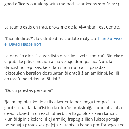
good officers out along with the bad. Fear keeps 'em firin'.")
---
La teamo estis en Iraq, proksime de la Al-Anbar Test Centre.
"Kion ili diras?", la sidinto diris, aŭdate malgraŭ
True Survivor
el David Hasselhoff
.
La derviŝo diris, "La gardisto diras ke li volis kontraŭi ŝin ekde
ŝi publike ĵetis smuzion al lia vizaĝo dum partio. Nun, la
danĉistino replikas, ke ŝi faris tion nur ĉar li paradas
laktosukan baraĵon destruatan ŝi antaŭ ŝian amikinoj, kaj ili
ankoraŭ mokridas pri ŝi tial."
"Do ĉu ja estas persona?"
"Ja, mi opinias ke tio estis alvenonta por longa tempo." La
gardisto kaj la danĉistino kontraŭe proksimiĝas unu al la alia
(read: closed in on each other). Lia flago blokis ŝian kanon,
kiun ŝi ŝpinis kolere. Iliaj armiloj frapegis ilian luktosportajn
personajn protekt-ekipaĵojn. Ŝi tenis la kanon por frapego, sed