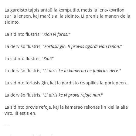
La gardisto tajpis antaŭ la komputilo, metis la lens-kovrilon
sur la lenson, kaj marĉis al la sidinto. Li prenis la manon de la
sidinto.
La sidinto flustris, "
Kion vi faras?
"
La derviŝo flustris, "
Forlasu ĝin, li provas agordi vian tenon.
"
La sidinto flustris, "
Kial?
"
La derviŝo flustris, "
Li diris ke la kamerao ne funkcias dece.
"
La sidinto forlasis ĝin, kaj la gardisto re-aplikis la portepeon.
La derviŝo flustris, "
Li diris ke vi provu refoje nun.
"
La sidinto provis refoje, kaj la kamerao rekonas lin kiel la alia
viro. Ili estis en.
---