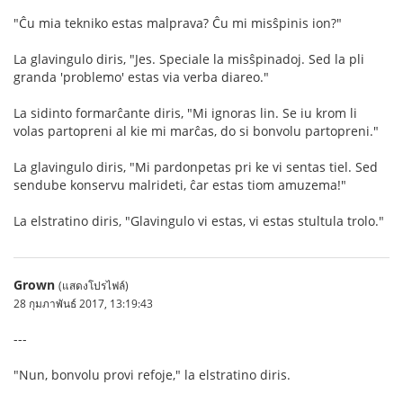
"Ĉu mia tekniko estas malprava? Ĉu mi misŝpinis ion?"
La glavingulo diris, "Jes. Speciale la misŝpinadoj. Sed la pli
granda 'problemo' estas via verba diareo."
La sidinto formarĉante diris, "Mi ignoras lin. Se iu krom li
volas partopreni al kie mi marĉas, do si bonvolu partopreni."
La glavingulo diris, "Mi pardonpetas pri ke vi sentas tiel. Sed
sendube konservu malrideti, ĉar estas tiom amuzema!"
La elstratino diris, "Glavingulo vi estas, vi estas stultula trolo."
Grown
(แสดงโปรไฟล์)
28 กุมภาพันธ์ 2017, 13:19:43
---
"Nun, bonvolu provi refoje," la elstratino diris.