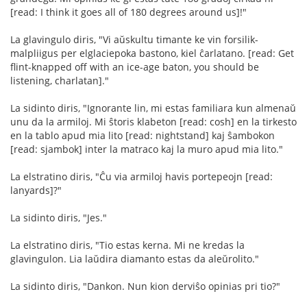
[read: I think it goes all of 180 degrees around us]!"
La glavingulo diris, "Vi aŭskultu timante ke vin forsilik-
malpliigus per elglaciepoka bastono, kiel ĉarlatano. [read: Get
flint-knapped off with an ice-age baton, you should be
listening, charlatan]."
La sidinto diris, "Ignorante lin, mi estas familiara kun almenaŭ
unu da la armiloj. Mi ŝtoris klabeton [read: cosh] en la tirkesto
en la tablo apud mia lito [read: nightstand] kaj ŝambokon
[read: sjambok] inter la matraco kaj la muro apud mia lito."
La elstratino diris, "Ĉu via armiloj havis portepeojn [read:
lanyards]?"
La sidinto diris, "Jes."
La elstratino diris, "Tio estas kerna. Mi ne kredas la
glavingulon. Lia laŭdira diamanto estas da aleŭrolito."
La sidinto diris, "Dankon. Nun kion derviŝo opinias pri tio?"