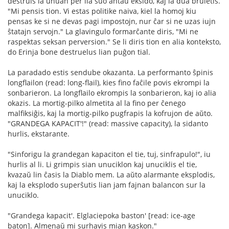
destruis la unuan per lia ŝuo antaŭ eksido, kaj la dua bruletis.
"Mi pensis tion. Vi estas politike naiva, kiel la homoj kiu
pensas ke si ne devas pagi impostojn, nur ĉar si ne uzas iujn
ŝtatajn servojn." La glavingulo formarĉante diris, "Mi ne
raspektas seksan perversion." Se li diris tion en alia konteksto,
do Erinja bone destruelus lian puĝon tial.
La paradado estis sendube okazanta. La performanto ŝpinis
longflailon (read: long-flail), kies fino faĉile povis ekrompi la
sonbarieron. La longflailo ekrompis la sonbarieron, kaj io alia
okazis. La mortig-pilko almetita al la fino per ĉenego
malfiksiĝis, kaj la mortig-pilko pugfrapis la kofrujon de aŭto.
"GRANDEGA KAPACIT'!" (read: massive capacity), la sidanto
hurlis, ekstarante.
"Sinforigu la grandegan kapaciton el tie, tuj, sinfrapulo!", iu
hurlis al li. Li grimpis sian unuciklon kaj unuciklis el tie,
kvazaŭ lin ĉasis la Diablo mem. La aŭto alarmante eksplodis,
kaj la eksplodo superŝutis lian jam fajnan balancon sur la
unuciklo.
"Grandega kapacit'. Elglaciepoka baston' [read: ice-age
baton]. Almenaŭ mi surhavis mian kaskon."