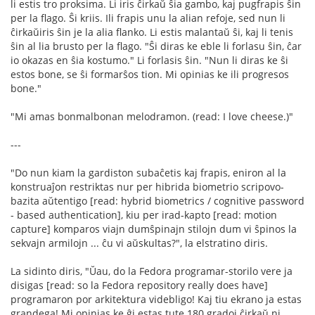
li estis tro proksima. Li iris ĉirkaŭ ŝia gambo, kaj pugfrapis ŝin
per la flago. Ŝi kriis. Ili frapis unu la alian refoje, sed nun li
ĉirkaŭiris ŝin je la alia flanko. Li estis malantaŭ ŝi, kaj li tenis
ŝin al lia brusto per la flago. "Ŝi diras ke eble li forlasu ŝin, ĉar
io okazas en ŝia kostumo." Li forlasis ŝin. "Nun li diras ke ŝi
estos bone, se ŝi formarŝos tion. Mi opinias ke ili progresos
bone."
"Mi amas bonmalbonan melodramon. (read: I love cheese.)"
---
"Do nun kiam la gardiston subaĉetis kaj frapis, eniron al la
konstruaĵon restriktas nur per hibrida biometrio scripovo-
bazita aŭtentigo [read: hybrid biometrics / cognitive password
- based authentication], kiu per irad-kapto [read: motion
capture] komparos viajn dumŝpinajn stilojn dum vi ŝpinos la
sekvajn armilojn ... ĉu vi aŭskultas?", la elstratino diris.
La sidinto diris, "Ŭau, do la Fedora programar-storilo vere ja
disigas [read: so la Fedora repository really does have]
programaron por arkitektura videbligo! Kaj tiu ekrano ja estas
grandega! Mi opinias ke ĝi estas tute 180 gradoj ĉirkaŭ ni