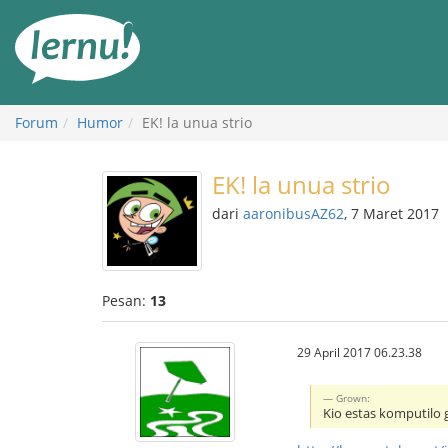
Ke
daftar
isi
Forum
Humor
EK! la unua strio
EK! la unua strio
dari
aaronibusAZ62
, 7 Maret 2017
Pesan:
13
29 April 2017 06.23.38
Grown:
Kio estas komputilo 