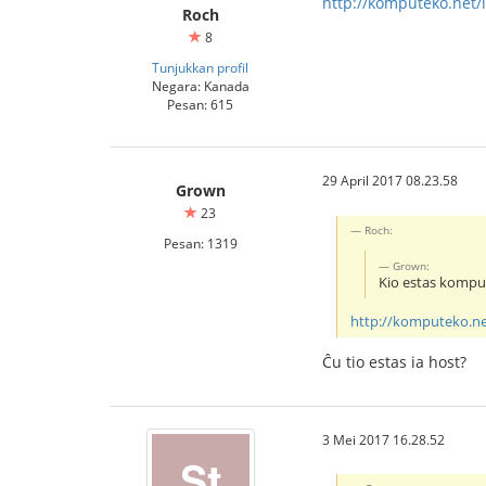
http://komputeko.net/
Roch
8
Tunjukkan profil
Negara: Kanada
Pesan: 615
29 April 2017 08.23.58
Grown
23
Roch:
Pesan: 1319
Grown:
Kio estas komput
http://komputeko.ne
Ĉu tio estas ia host?
3 Mei 2017 16.28.52