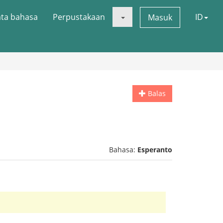
ata bahasa
Perpustakaan
ID
Masuk
Balas
Bahasa:
Esperanto