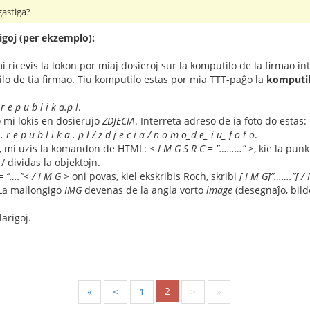
gastiga?
rigoj (per ekzemplo):
mi ricevis la lokon por miaj dosieroj sur la komputilo de la firmao 
ilo de tia firmao.
Tiu komputilo estas por mia TTT-paĝo la
komputil
.r e p u b l i k a.p l
.
o mi lokis en dosierujo
ZDJECIA
. Interreta adreso de ia foto do estas:
 . r e p u b l i k a . p l / z d j e c i a / n o m o_d e_ i u_ f o t o
.
ton, mi uzis la komandon de HTML:
< I M G S R C = ”………” >
, kie la pun
 / dividas la objektojn.
= ”….”< / I M G >
oni povas, kiel ekskribis Roch, skribi
[ I M G]”…….”[ / 
 La mallongigo
IMG
devenas de la angla vorto
image
(desegnaĵo, bild
arigoj.
2
«
<
1
>
»