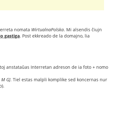
interreta nomata
WirtualnaPolska
. Mi alsendis ĉiujn
o gastiga
. Post ekkreado de la domajno, lia
ktoj anstataŭas Interretan adreson de ia foto + nomo
I M G]
. Tiel estas malpli komplike sed koncernas nur
o).