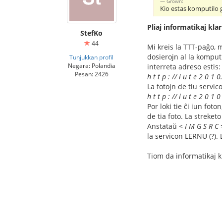
Grown:
Kio estas komputilo 
Pliaj informatikaj kla
StefKo
44
Mi kreis la TTT-paĝo, 
dosierojn al la komput
Tunjukkan profil
Negara: Polandia
interreta adreso estis:
Pesan: 2426
h t t p : // l u t e 2 0 1 0
La fotojn de tiu servic
h t t p : // l u t e 2 0 1 0
Por loki tie ĉi iun fo
de tia foto. La streketo
Anstataŭ
< I M G S R C 
la servicon LERNU (?).
Tiom da informatikaj kl